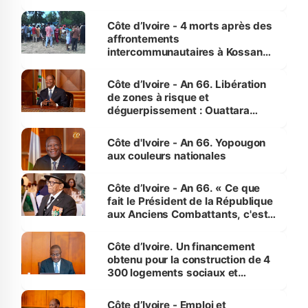
pour nous-mêmes et pour les
générations futures »
Côte d’Ivoire - 4 morts après des
affrontements
intercommunautaires à Kossandji
(Alepé) - Notre correspondant au
milieu des sinistrés
Côte d’Ivoire - An 66. Libération
de zones à risque et
déguerpissement : Ouattara
assure du « strict respect de
l'Etat de droit pour préserver les
Côte d'Ivoire - An 66. Yopougon
vies humaines »
aux couleurs nationales
Côte d’Ivoire - An 66. « Ce que
fait le Président de la République
aux Anciens Combattants, c'est
inédit » (Cne Yassoungo Koné ®)
Côte d’Ivoire. Un financement
obtenu pour la construction de 4
300 logements sociaux et
économiques à Abidjan, Bouaké
et Yamoussoukro
Côte d’Ivoire - Emploi et