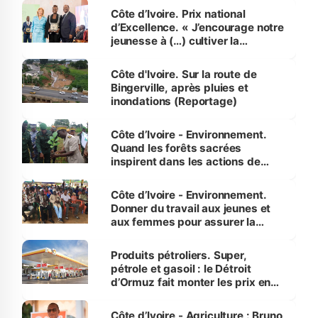
Côte d’Ivoire. Prix national
d’Excellence. « J’encourage notre
jeunesse à (…) cultiver la
compétence et l’intégrité »
(Alassane Ouattara
Côte d'Ivoire. Sur la route de
Bingerville, après pluies et
inondations (Reportage)
Côte d’Ivoire - Environnement.
Quand les forêts sacrées
inspirent dans les actions de
reboisement
Côte d’Ivoire - Environnement.
Donner du travail aux jeunes et
aux femmes pour assurer la
protection des espèces
menacées
Produits pétroliers. Super,
pétrole et gasoil : le Détroit
d’Ormuz fait monter les prix en
Côte d’Ivoire
Côte d’Ivoire - Agriculture : Bruno