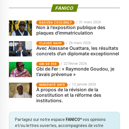
FANICO
31 mars 2026
‎DAOUDA COULIBALY
Non à l'exposition publique des
plaques d'immatriculation
26 mars 2026
CLAUDE SAHY
Avec Alassane Ouattara, les résultats
concrets d’un diplomate exceptionnel
22 février 2026
GBI DE FER
Gbi de Fer : « Raymonde Goudou, je
t’avais prévenue »
12 janvier 2026
MANDIAYE GAYE
À propos de la révision de la
constitution et la réforme des
institutions.
Partagez sur notre espace
FANICO*
vos opinions
et/ou lettres ouvertes, accompagnées de votre