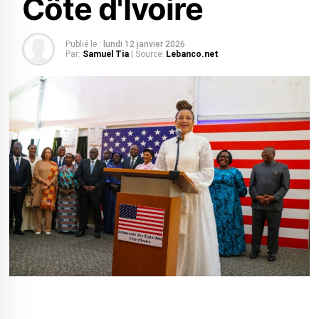
Côte d'Ivoire
Publié le :
lundi 12 janvier 2026
Par:
Samuel Tia
| Source:
Lebanco.net