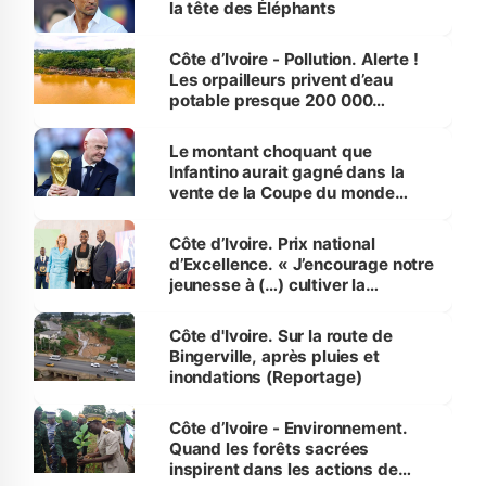
la tête des Éléphants
Côte d’Ivoire - Pollution. Alerte !
Les orpailleurs privent d’eau
potable presque 200 000
habitants autour d’Agboville
Le montant choquant que
Infantino aurait gagné dans la
vente de la Coupe du monde
révélé
Côte d’Ivoire. Prix national
d’Excellence. « J’encourage notre
jeunesse à (…) cultiver la
compétence et l’intégrité »
(Alassane Ouattara
Côte d'Ivoire. Sur la route de
Bingerville, après pluies et
inondations (Reportage)
Côte d’Ivoire - Environnement.
Quand les forêts sacrées
inspirent dans les actions de