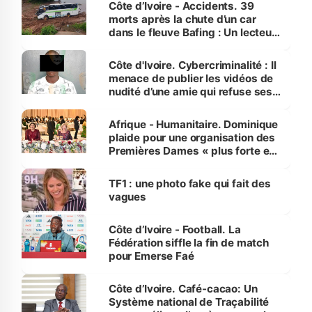
Côte d’Ivoire - Accidents. 39
morts après la chute d’un car
dans le fleuve Bafing : Un lecteur
dénonce la légèreté du ministère
des Transports
Côte d'Ivoire. Cybercriminalité : Il
menace de publier les vidéos de
nudité d’une amie qui refuse ses
avances
Afrique - Humanitaire. Dominique
plaide pour une organisation des
Premières Dames « plus forte et
influente, dont l'impact s'affirme
sur la scène internationale »
TF1 : une photo fake qui fait des
vagues
Côte d’Ivoire - Football. La
Fédération siffle la fin de match
pour Emerse Faé
Côte d’Ivoire. Café-cacao: Un
Système national de Traçabilité