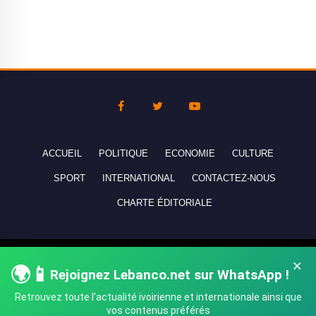
ACCUEIL
POLITIQUE
ECONOMIE
CULTURE
SPORT
INTERNATIONAL
CONTACTEZ-NOUS
CHARTE ÉDITORIALE
Copyright © 2010-2026 lebanco.net - Tous droits de reproduction
×
🌍📱
réservés - All rights reserved.
Rejoignez Lebanco.net sur WhatsApp !
Retrouvez toute l'actualité ivoirienne et internationale ainsi que
vos contenus préférés