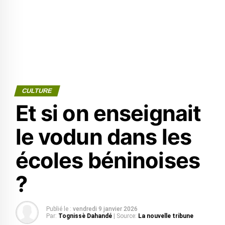
CULTURE
Et si on enseignait
le vodun dans les
écoles béninoises
?
Publié le :
vendredi 9 janvier 2026
Par:
Tognissè Dahandé
| Source:
La nouvelle tribune