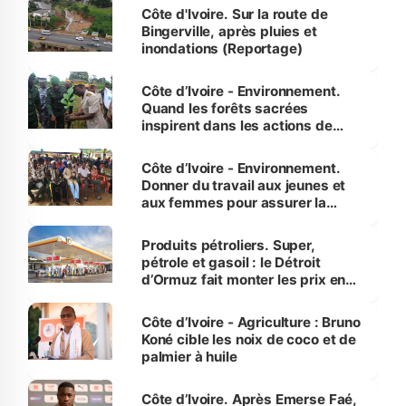
(Alassane Ouattara
Côte d'Ivoire. Sur la route de
Bingerville, après pluies et
inondations (Reportage)
Côte d’Ivoire - Environnement.
Quand les forêts sacrées
inspirent dans les actions de
reboisement
Côte d’Ivoire - Environnement.
Donner du travail aux jeunes et
aux femmes pour assurer la
protection des espèces
menacées
Produits pétroliers. Super,
pétrole et gasoil : le Détroit
d’Ormuz fait monter les prix en
Côte d’Ivoire
Côte d’Ivoire - Agriculture : Bruno
Koné cible les noix de coco et de
palmier à huile
Côte d’Ivoire. Après Emerse Faé,