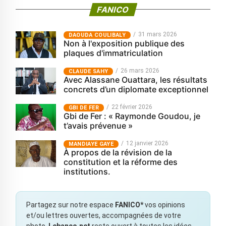
FANICO
31 mars 2026
‎DAOUDA COULIBALY
Non à l'exposition publique des
plaques d'immatriculation
26 mars 2026
CLAUDE SAHY
Avec Alassane Ouattara, les résultats
concrets d’un diplomate exceptionnel
22 février 2026
GBI DE FER
Gbi de Fer : « Raymonde Goudou, je
t’avais prévenue »
12 janvier 2026
MANDIAYE GAYE
À propos de la révision de la
constitution et la réforme des
institutions.
Partagez sur notre espace
FANICO*
vos opinions
et/ou lettres ouvertes, accompagnées de votre
photo.
Lebanco.net
reste ouvert à toutes les idées