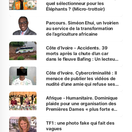
quel sélectionneur pour les
Éléphants ? (Micro-trottoir)
Parcours. Siméon Ehui, un Ivoirien
au service de la transformation
de l’agriculture africaine
Côte d’Ivoire - Accidents. 39
morts après la chute d’un car
dans le fleuve Bafing : Un lecteur
dénonce la légèreté du ministère
des Transports
Côte d'Ivoire. Cybercriminalité : Il
menace de publier les vidéos de
nudité d’une amie qui refuse ses
avances
Afrique - Humanitaire. Dominique
plaide pour une organisation des
Premières Dames « plus forte et
influente, dont l'impact s'affirme
sur la scène internationale »
TF1 : une photo fake qui fait des
vagues