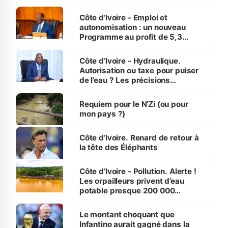
économiques à Abidjan, Bouaké
et Yamoussoukro
Côte d’Ivoire - Emploi et
autonomisation : un nouveau
Programme au profit de 5,3
millions de jeunes
Côte d’Ivoire - Hydraulique.
Autorisation ou taxe pour puiser
de l’eau ? Les précisions
d’Assahoré
Requiem pour le N’Zi (ou pour
mon pays ?)
Côte d’Ivoire. Renard de retour à
la tête des Éléphants
Côte d’Ivoire - Pollution. Alerte !
Les orpailleurs privent d’eau
potable presque 200 000
habitants autour d’Agboville
Le montant choquant que
Infantino aurait gagné dans la