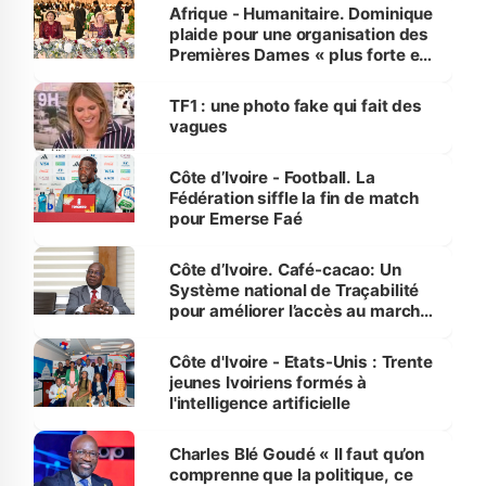
Afrique - Humanitaire. Dominique
plaide pour une organisation des
Premières Dames « plus forte et
influente, dont l'impact s'affirme
sur la scène internationale »
TF1 : une photo fake qui fait des
vagues
Côte d’Ivoire - Football. La
Fédération siffle la fin de match
pour Emerse Faé
Côte d’Ivoire. Café-cacao: Un
Système national de Traçabilité
pour améliorer l’accès au marché
international
Côte d'Ivoire - Etats-Unis : Trente
jeunes Ivoiriens formés à
l'intelligence artificielle
Charles Blé Goudé « Il faut qu’on
comprenne que la politique, ce