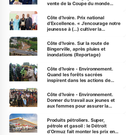
vente de la Coupe du monde
révélé
Côte d’Ivoire. Prix national
d’Excellence. « J’encourage notre
jeunesse à (…) cultiver la
compétence et l’intégrité »
(Alassane Ouattara
Côte d'Ivoire. Sur la route de
Bingerville, après pluies et
inondations (Reportage)
Côte d’Ivoire - Environnement.
Quand les forêts sacrées
inspirent dans les actions de
reboisement
Côte d’Ivoire - Environnement.
Donner du travail aux jeunes et
aux femmes pour assurer la
protection des espèces
menacées
Produits pétroliers. Super,
pétrole et gasoil : le Détroit
d’Ormuz fait monter les prix en