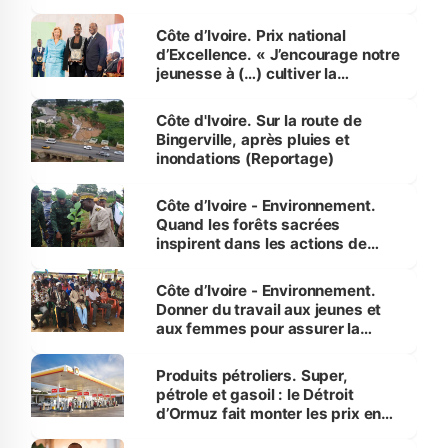
révélé
Côte d’Ivoire. Prix national
d’Excellence. « J’encourage notre
jeunesse à (…) cultiver la
compétence et l’intégrité »
(Alassane Ouattara
Côte d'Ivoire. Sur la route de
Bingerville, après pluies et
inondations (Reportage)
Côte d’Ivoire - Environnement.
Quand les forêts sacrées
inspirent dans les actions de
reboisement
Côte d’Ivoire - Environnement.
Donner du travail aux jeunes et
aux femmes pour assurer la
protection des espèces
menacées
Produits pétroliers. Super,
pétrole et gasoil : le Détroit
d’Ormuz fait monter les prix en
Côte d’Ivoire