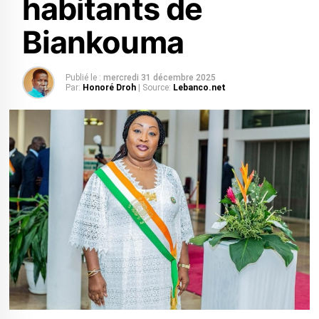
habitants de
Biankouma
Publié le :
mercredi 31 décembre 2025
Par:
Honoré Droh
| Source:
Lebanco.net