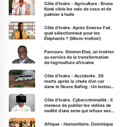
Côte d’Ivoire - Agriculture : Bruno
Koné cible les noix de coco et de
palmier à huile
Côte d’Ivoire. Après Emerse Faé,
quel sélectionneur pour les
Éléphants ? (Micro-trottoir)
Parcours. Siméon Ehui, un Ivoirien
au service de la transformation
de l’agriculture africaine
Côte d’Ivoire - Accidents. 39
morts après la chute d’un car
dans le fleuve Bafing : Un lecteur
dénonce la légèreté du ministère
des Transports
Côte d'Ivoire. Cybercriminalité : Il
menace de publier les vidéos de
nudité d’une amie qui refuse ses
avances
Afrique - Humanitaire. Dominique