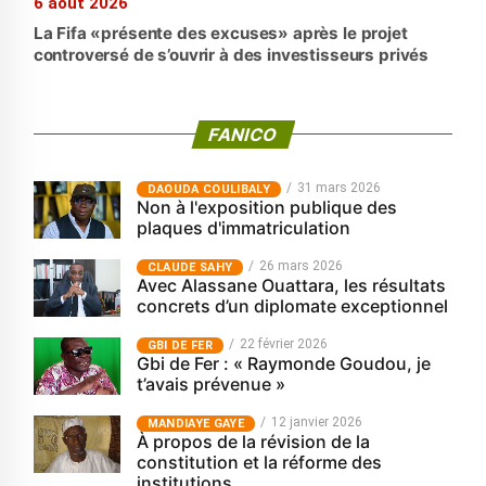
6 août 2026
La Fifa «présente des excuses» après le projet
controversé de s’ouvrir à des investisseurs privés
FANICO
31 mars 2026
‎DAOUDA COULIBALY
Non à l'exposition publique des
plaques d'immatriculation
26 mars 2026
CLAUDE SAHY
Avec Alassane Ouattara, les résultats
concrets d’un diplomate exceptionnel
22 février 2026
GBI DE FER
Gbi de Fer : « Raymonde Goudou, je
t’avais prévenue »
12 janvier 2026
MANDIAYE GAYE
À propos de la révision de la
constitution et la réforme des
institutions.