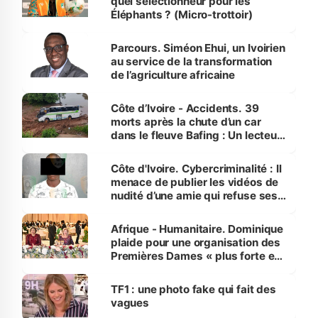
quel sélectionneur pour les
Éléphants ? (Micro-trottoir)
Parcours. Siméon Ehui, un Ivoirien
au service de la transformation
de l’agriculture africaine
Côte d’Ivoire - Accidents. 39
morts après la chute d’un car
dans le fleuve Bafing : Un lecteur
dénonce la légèreté du ministère
des Transports
Côte d'Ivoire. Cybercriminalité : Il
menace de publier les vidéos de
nudité d’une amie qui refuse ses
avances
Afrique - Humanitaire. Dominique
plaide pour une organisation des
Premières Dames « plus forte et
influente, dont l'impact s'affirme
sur la scène internationale »
TF1 : une photo fake qui fait des
vagues