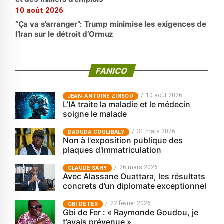
10 août 2026
“Ça va s’arranger”: Trump minimise les exigences de
l’Iran sur le détroit d’Ormuz
FANICO
10 août 2026
JEAN-ANTOINE ZINSOU
L’IA traite la maladie et le médecin
soigne le malade
31 mars 2026
‎DAOUDA COULIBALY
Non à l'exposition publique des
plaques d'immatriculation
26 mars 2026
CLAUDE SAHY
Avec Alassane Ouattara, les résultats
concrets d’un diplomate exceptionnel
22 février 2026
GBI DE FER
Gbi de Fer : « Raymonde Goudou, je
t’avais prévenue »