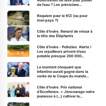
Autorisation ou taxe pour puiser
de l’eau ? Les précisions
d’Assahoré
Requiem pour le N’Zi (ou pour
mon pays ?)
Côte d’Ivoire. Renard de retour à
la tête des Éléphants
Côte d’Ivoire - Pollution. Alerte !
Les orpailleurs privent d’eau
potable presque 200 000
habitants autour d’Agboville
Le montant choquant que
Infantino aurait gagné dans la
vente de la Coupe du monde
révélé
Côte d’Ivoire. Prix national
d’Excellence. « J’encourage notre
jeunesse à (…) cultiver la
compétence et l’intégrité »
(Alassane Ouattara