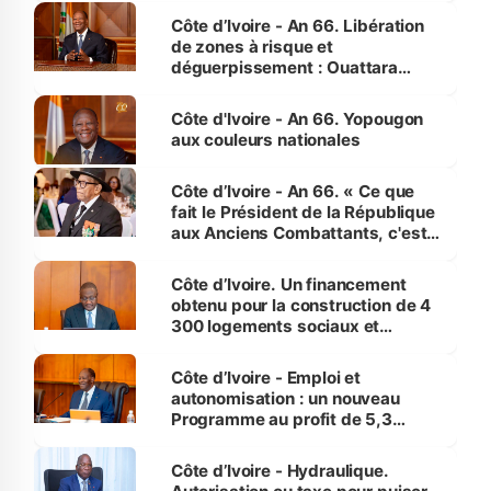
milieu des sinistrés
Côte d’Ivoire - An 66. Libération
de zones à risque et
déguerpissement : Ouattara
assure du « strict respect de
l'Etat de droit pour préserver les
Côte d'Ivoire - An 66. Yopougon
vies humaines »
aux couleurs nationales
Côte d’Ivoire - An 66. « Ce que
fait le Président de la République
aux Anciens Combattants, c'est
inédit » (Cne Yassoungo Koné ®)
Côte d’Ivoire. Un financement
obtenu pour la construction de 4
300 logements sociaux et
économiques à Abidjan, Bouaké
et Yamoussoukro
Côte d’Ivoire - Emploi et
autonomisation : un nouveau
Programme au profit de 5,3
millions de jeunes
Côte d’Ivoire - Hydraulique.