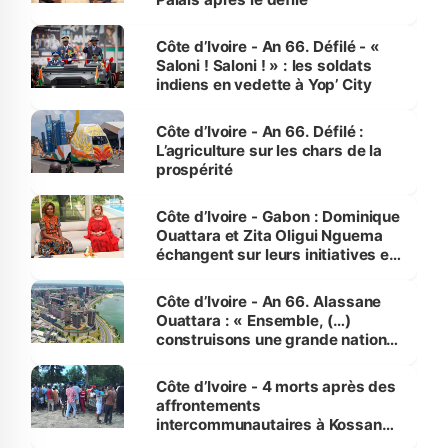
Côte d’Ivoire - An 66. Défilé - «
Saloni ! Saloni ! » : les soldats
indiens en vedette à Yop’ City
Côte d’Ivoire - An 66. Défilé :
L’agriculture sur les chars de la
prospérité
Côte d’Ivoire - Gabon : Dominique
Ouattara et Zita Oligui Nguema
échangent sur leurs initiatives en
faveur des femmes et des
enfants
Côte d’Ivoire - An 66. Alassane
Ouattara : « Ensemble, (…)
construisons une grande nation
pour nous-mêmes et pour les
générations futures »
Côte d’Ivoire - 4 morts après des
affrontements
intercommunautaires à Kossandji
(Alepé) - Notre correspondant au