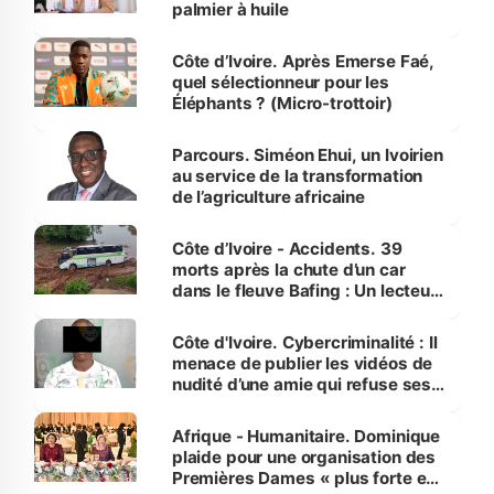
palmier à huile
Côte d’Ivoire. Après Emerse Faé,
quel sélectionneur pour les
Éléphants ? (Micro-trottoir)
Parcours. Siméon Ehui, un Ivoirien
au service de la transformation
de l’agriculture africaine
Côte d’Ivoire - Accidents. 39
morts après la chute d’un car
dans le fleuve Bafing : Un lecteur
dénonce la légèreté du ministère
des Transports
Côte d'Ivoire. Cybercriminalité : Il
menace de publier les vidéos de
nudité d’une amie qui refuse ses
avances
Afrique - Humanitaire. Dominique
plaide pour une organisation des
Premières Dames « plus forte et