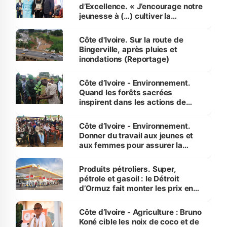
d’Excellence. « J’encourage notre
jeunesse à (…) cultiver la
compétence et l’intégrité »
(Alassane Ouattara
Côte d'Ivoire. Sur la route de
Bingerville, après pluies et
inondations (Reportage)
Côte d’Ivoire - Environnement.
Quand les forêts sacrées
inspirent dans les actions de
reboisement
Côte d’Ivoire - Environnement.
Donner du travail aux jeunes et
aux femmes pour assurer la
protection des espèces
menacées
Produits pétroliers. Super,
pétrole et gasoil : le Détroit
d’Ormuz fait monter les prix en
Côte d’Ivoire
Côte d’Ivoire - Agriculture : Bruno
Koné cible les noix de coco et de