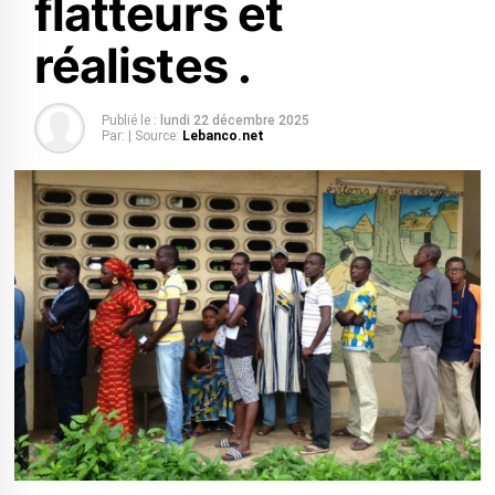
flatteurs et
réalistes .
Publié le :
lundi 22 décembre 2025
Par:
| Source:
Lebanco.net