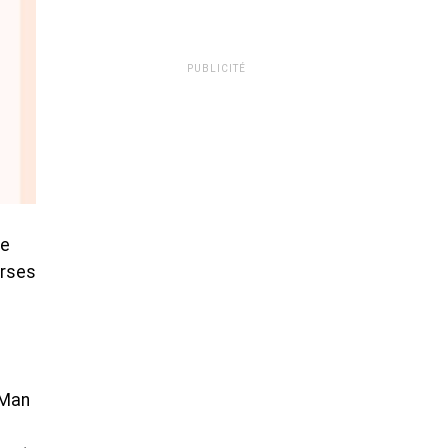
PUBLICITÉ
ée
erses
 Man