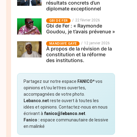
résultats concrets d’un
diplomate exceptionnel
22 février 2026
GBI DE FER
Gbi de Fer : « Raymonde
Goudou, je t’avais prévenue »
12 janvier 2026
MANDIAYE GAYE
À propos de la révision de la
constitution et la réforme
des institutions.
Partagez sur notre espace
FANICO*
vos
opinions et/ou lettres ouvertes,
accompagnées de votre photo.
Lebanco.net
reste ouvert à toutes les
idées et opinions. Contactez-nous en nous
écrivant à
fanico@lebanco.net
.
Fanico :
espace communautaire de lessive
en malinké