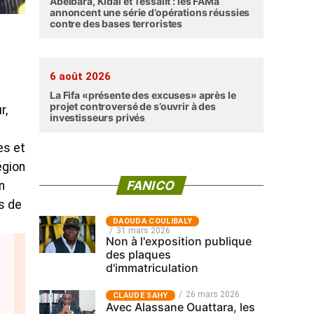
Abéibara, Kidal et Tessalit : les FAMa
annoncent une série d’opérations réussies
contre des bases terroristes
6 août 2026
La Fifa «présente des excuses» après le
projet controversé de s’ouvrir à des
r,
investisseurs privés
es et
égion
FANICO
n
s de
‎DAOUDA COULIBALY
31 mars 2026
Non à l'exposition publique
des plaques
d'immatriculation
26 mars 2026
CLAUDE SAHY
Avec Alassane Ouattara, les