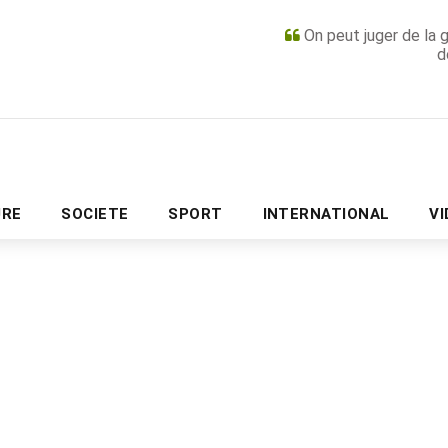
On peut juger de la 
d
PUBLICITÉ
URE
SOCIETE
SPORT
INTERNATIONAL
V