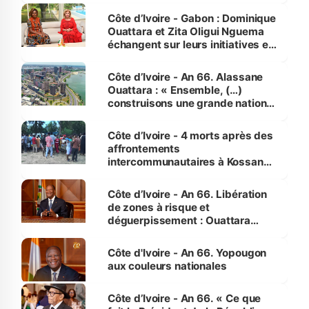
Côte d’Ivoire - Gabon : Dominique
Ouattara et Zita Oligui Nguema
échangent sur leurs initiatives en
faveur des femmes et des
enfants
Côte d’Ivoire - An 66. Alassane
Ouattara : « Ensemble, (…)
construisons une grande nation
pour nous-mêmes et pour les
générations futures »
Côte d’Ivoire - 4 morts après des
affrontements
intercommunautaires à Kossandji
(Alepé) - Notre correspondant au
milieu des sinistrés
Côte d’Ivoire - An 66. Libération
de zones à risque et
déguerpissement : Ouattara
assure du « strict respect de
l'Etat de droit pour préserver les
Côte d'Ivoire - An 66. Yopougon
vies humaines »
aux couleurs nationales
Côte d’Ivoire - An 66. « Ce que