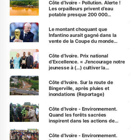
Côte d’Ivoire - Pollution. Alerte !
Les orpailleurs privent d’eau
potable presque 200 000
habitants autour d’Agboville
Le montant choquant que
Infantino aurait gagné dans la
vente de la Coupe du monde
révélé
Côte d’Ivoire. Prix national
d’Excellence. « J’encourage notre
jeunesse à (…) cultiver la
compétence et l’intégrité »
(Alassane Ouattara
Côte d'Ivoire. Sur la route de
Bingerville, après pluies et
inondations (Reportage)
Côte d’Ivoire - Environnement.
Quand les forêts sacrées
inspirent dans les actions de
reboisement
Côte d’Ivoire - Environnement.