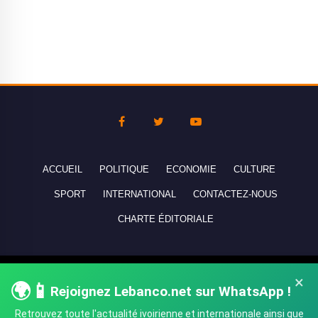
ACCUEIL
POLITIQUE
ECONOMIE
CULTURE
SPORT
INTERNATIONAL
CONTACTEZ-NOUS
CHARTE ÉDITORIALE
Copyright © 2010-2026 lebanco.net - Tous droits de reproduction
×
🌍📱
Rejoignez Lebanco.net sur WhatsApp !
réservés - All rights reserved.
Retrouvez toute l'actualité ivoirienne et internationale ainsi que