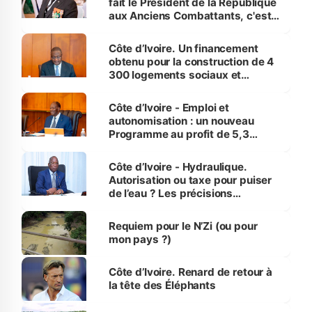
fait le Président de la République
aux Anciens Combattants, c'est
inédit » (Cne Yassoungo Koné ®)
Côte d’Ivoire. Un financement
obtenu pour la construction de 4
300 logements sociaux et
économiques à Abidjan, Bouaké
et Yamoussoukro
Côte d’Ivoire - Emploi et
autonomisation : un nouveau
Programme au profit de 5,3
millions de jeunes
Côte d’Ivoire - Hydraulique.
Autorisation ou taxe pour puiser
de l’eau ? Les précisions
d’Assahoré
Requiem pour le N’Zi (ou pour
mon pays ?)
Côte d’Ivoire. Renard de retour à
la tête des Éléphants