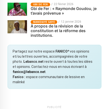
22 février 2026
GBI DE FER
Gbi de Fer : « Raymonde Goudou, je
t’avais prévenue »
12 janvier 2026
MANDIAYE GAYE
À propos de la révision de la
constitution et la réforme des
institutions.
Partagez sur notre espace
FANICO*
vos opinions
et/ou lettres ouvertes, accompagnées de votre
photo.
Lebanco.net
reste ouvert à toutes les idées
et opinions. Contactez-nous en nous écrivant à
fanico@lebanco.net
.
Fanico :
espace communautaire de lessive en
malinké
PUBLICITÉ