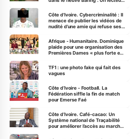
dans le fleuve Bafing : Un lecteur
dénonce la légèreté du ministère
des Transports
Côte d'Ivoire. Cybercriminalité : Il
menace de publier les vidéos de
nudité d’une amie qui refuse ses
avances
Afrique - Humanitaire. Dominique
plaide pour une organisation des
Premières Dames « plus forte et
influente, dont l'impact s'affirme
sur la scène internationale »
TF1 : une photo fake qui fait des
vagues
Côte d’Ivoire - Football. La
Fédération siffle la fin de match
pour Emerse Faé
Côte d’Ivoire. Café-cacao: Un
Système national de Traçabilité
pour améliorer l’accès au marché
international