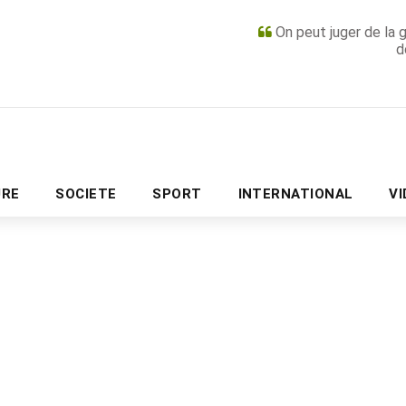
On peut juger de la 
d
PUBLICITÉ
URE
SOCIETE
SPORT
INTERNATIONAL
V