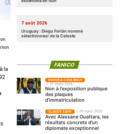
essentiels en Ituri
7 août 2026
Uruguay : Diego Forlán nommé
sélectionneur de la Celeste
ion
ption
FANICO
à la
192
‎DAOUDA COULIBALY
31 mars 2026
Non à l'exposition publique
a
des plaques
d'immatriculation
.
26 mars 2026
CLAUDE SAHY
Avec Alassane Ouattara, les
résultats concrets d’un
es
diplomate exceptionnel