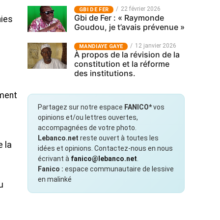
22 février 2026
GBI DE FER
Gbi de Fer : « Raymonde
nies
Goudou, je t’avais prévenue »
12 janvier 2026
MANDIAYE GAYE
À propos de la révision de la
constitution et la réforme
des institutions.
ement
Partagez sur notre espace
FANICO*
vos
opinions et/ou lettres ouvertes,
accompagnées de votre photo.
Lebanco.net
reste ouvert à toutes les
e la
idées et opinions. Contactez-nous en nous
écrivant à
fanico@lebanco.net
.
Fanico :
espace communautaire de lessive
en malinké
u