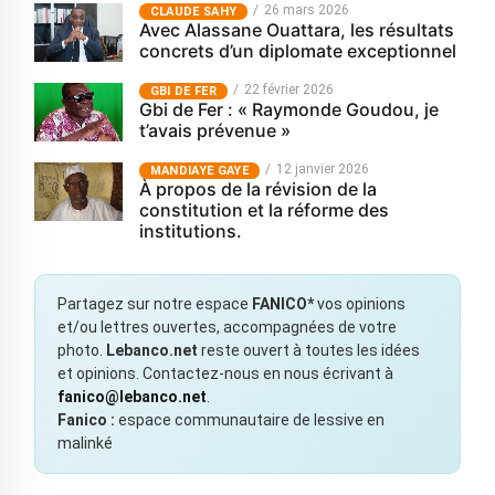
26 mars 2026
CLAUDE SAHY
Avec Alassane Ouattara, les résultats
concrets d’un diplomate exceptionnel
22 février 2026
GBI DE FER
Gbi de Fer : « Raymonde Goudou, je
t’avais prévenue »
12 janvier 2026
MANDIAYE GAYE
À propos de la révision de la
constitution et la réforme des
institutions.
Partagez sur notre espace
FANICO*
vos opinions
et/ou lettres ouvertes, accompagnées de votre
photo.
Lebanco.net
reste ouvert à toutes les idées
et opinions. Contactez-nous en nous écrivant à
fanico@lebanco.net
.
Fanico :
espace communautaire de lessive en
malinké