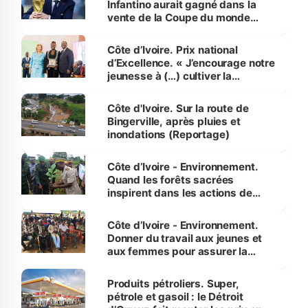
Infantino aurait gagné dans la
vente de la Coupe du monde
révélé
Côte d’Ivoire. Prix national
d’Excellence. « J’encourage notre
jeunesse à (…) cultiver la
compétence et l’intégrité »
(Alassane Ouattara
Côte d'Ivoire. Sur la route de
Bingerville, après pluies et
inondations (Reportage)
Côte d’Ivoire - Environnement.
Quand les forêts sacrées
inspirent dans les actions de
reboisement
Côte d’Ivoire - Environnement.
Donner du travail aux jeunes et
aux femmes pour assurer la
protection des espèces
menacées
Produits pétroliers. Super,
pétrole et gasoil : le Détroit