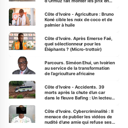
d’Ormuz fait monter les prix en
Côte d’Ivoire
Côte d’Ivoire - Agriculture : Bruno
Koné cible les noix de coco et de
palmier à huile
Côte d’Ivoire. Après Emerse Faé,
quel sélectionneur pour les
Éléphants ? (Micro-trottoir)
Parcours. Siméon Ehui, un Ivoirien
au service de la transformation
de l’agriculture africaine
Côte d’Ivoire - Accidents. 39
morts après la chute d’un car
dans le fleuve Bafing : Un lecteur
dénonce la légèreté du ministère
des Transports
Côte d'Ivoire. Cybercriminalité : Il
menace de publier les vidéos de
nudité d’une amie qui refuse ses
avances