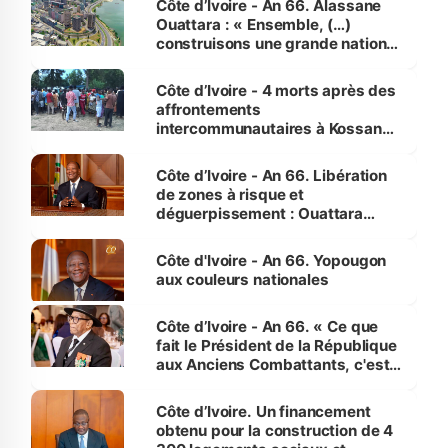
Côte d’Ivoire - An 66. Alassane
Ouattara : « Ensemble, (…)
construisons une grande nation
pour nous-mêmes et pour les
générations futures »
Côte d’Ivoire - 4 morts après des
affrontements
intercommunautaires à Kossandji
(Alepé) - Notre correspondant au
milieu des sinistrés
Côte d’Ivoire - An 66. Libération
de zones à risque et
déguerpissement : Ouattara
assure du « strict respect de
l'Etat de droit pour préserver les
Côte d'Ivoire - An 66. Yopougon
vies humaines »
aux couleurs nationales
Côte d’Ivoire - An 66. « Ce que
fait le Président de la République
aux Anciens Combattants, c'est
inédit » (Cne Yassoungo Koné ®)
Côte d’Ivoire. Un financement
obtenu pour la construction de 4