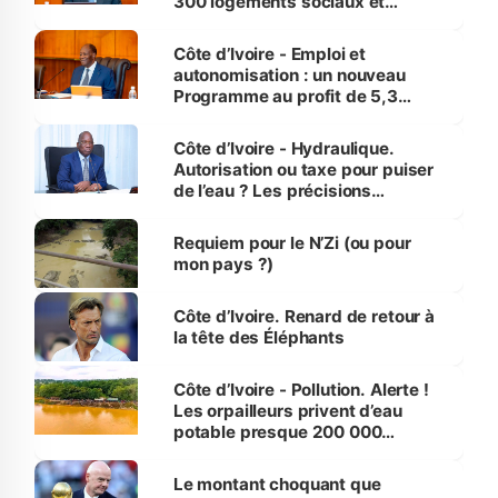
300 logements sociaux et
économiques à Abidjan, Bouaké
et Yamoussoukro
Côte d’Ivoire - Emploi et
autonomisation : un nouveau
Programme au profit de 5,3
millions de jeunes
Côte d’Ivoire - Hydraulique.
Autorisation ou taxe pour puiser
de l’eau ? Les précisions
d’Assahoré
Requiem pour le N’Zi (ou pour
mon pays ?)
Côte d’Ivoire. Renard de retour à
la tête des Éléphants
Côte d’Ivoire - Pollution. Alerte !
Les orpailleurs privent d’eau
potable presque 200 000
habitants autour d’Agboville
Le montant choquant que