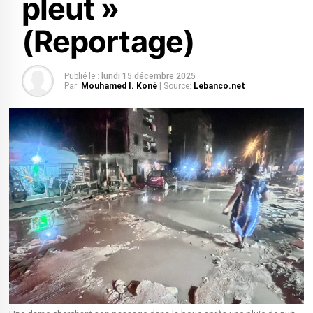
pleut »
(Reportage)
Publié le :
lundi 15 décembre 2025
Par:
Mouhamed I. Koné
| Source:
Lebanco.net