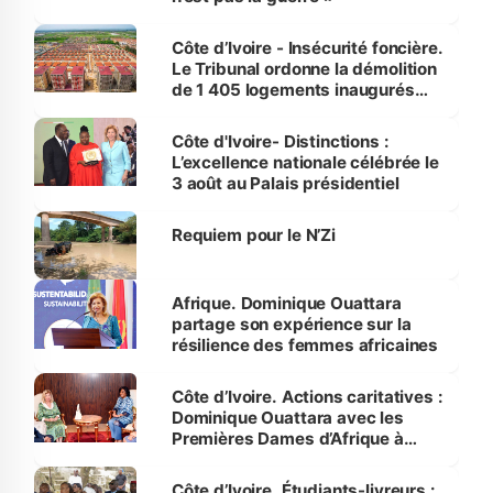
Côte d’Ivoire - Insécurité foncière.
Le Tribunal ordonne la démolition
de 1 405 logements inaugurés
par le Premier ministre à Grand-
Bassam
Côte d'Ivoire- Distinctions :
L’excellence nationale célébrée le
3 août au Palais présidentiel
Requiem pour le N’Zi
Afrique. Dominique Ouattara
partage son expérience sur la
résilience des femmes africaines
Côte d’Ivoire. Actions caritatives :
Dominique Ouattara avec les
Premières Dames d’Afrique à
Luanda
Côte d’Ivoire. Étudiants-livreurs :