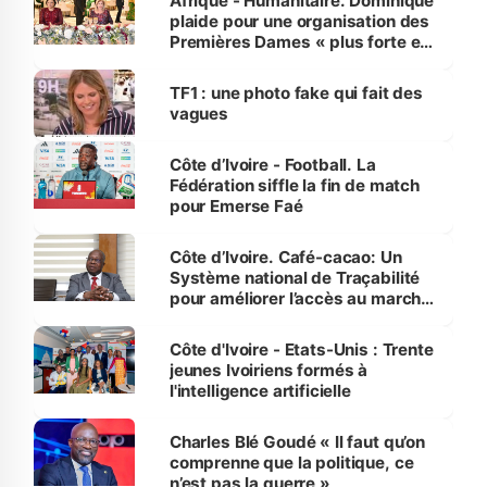
Afrique - Humanitaire. Dominique
plaide pour une organisation des
Premières Dames « plus forte et
influente, dont l'impact s'affirme
sur la scène internationale »
TF1 : une photo fake qui fait des
vagues
Côte d’Ivoire - Football. La
Fédération siffle la fin de match
pour Emerse Faé
Côte d’Ivoire. Café-cacao: Un
Système national de Traçabilité
pour améliorer l’accès au marché
international
Côte d'Ivoire - Etats-Unis : Trente
jeunes Ivoiriens formés à
l'intelligence artificielle
Charles Blé Goudé « Il faut qu’on
comprenne que la politique, ce
n’est pas la guerre »