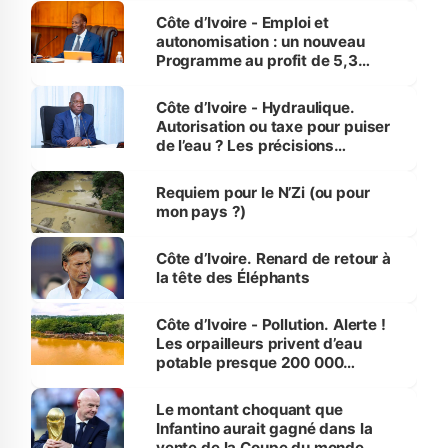
et Yamoussoukro
Côte d’Ivoire - Emploi et
autonomisation : un nouveau
Programme au profit de 5,3
millions de jeunes
Côte d’Ivoire - Hydraulique.
Autorisation ou taxe pour puiser
de l’eau ? Les précisions
d’Assahoré
Requiem pour le N’Zi (ou pour
mon pays ?)
Côte d’Ivoire. Renard de retour à
la tête des Éléphants
Côte d’Ivoire - Pollution. Alerte !
Les orpailleurs privent d’eau
potable presque 200 000
habitants autour d’Agboville
Le montant choquant que
Infantino aurait gagné dans la
vente de la Coupe du monde