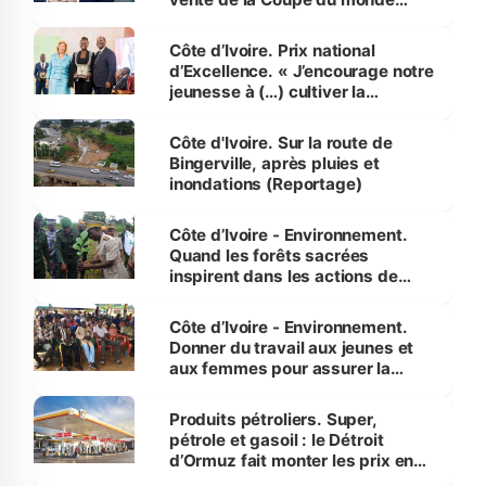
révélé
Côte d’Ivoire. Prix national
d’Excellence. « J’encourage notre
jeunesse à (…) cultiver la
compétence et l’intégrité »
(Alassane Ouattara
Côte d'Ivoire. Sur la route de
Bingerville, après pluies et
inondations (Reportage)
Côte d’Ivoire - Environnement.
Quand les forêts sacrées
inspirent dans les actions de
reboisement
Côte d’Ivoire - Environnement.
Donner du travail aux jeunes et
aux femmes pour assurer la
protection des espèces
menacées
Produits pétroliers. Super,
pétrole et gasoil : le Détroit
d’Ormuz fait monter les prix en
Côte d’Ivoire