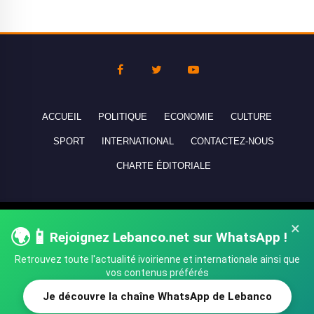
ACCUEIL
POLITIQUE
ECONOMIE
CULTURE
SPORT
INTERNATIONAL
CONTACTEZ-NOUS
CHARTE ÉDITORIALE
Copyright © 2010-2026 lebanco.net - Tous droits de reproduction
×
🌍📱
Rejoignez Lebanco.net sur WhatsApp !
réservés - All rights reserved.
Retrouvez toute l'actualité ivoirienne et internationale ainsi que
vos contenus préférés
Je découvre la chaîne WhatsApp de Lebanco
SHARE
TWEET