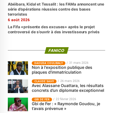
Abéibara, Kidal et Tessalit : les FAMa annoncent une
série d’opérations réussies contre des bases
terroristes
6 août 2026
La Fifa «présente des excuses» après le projet
controversé de s’ouvrir à des investisseurs privés
FANICO
31 mars 2026
‎DAOUDA COULIBALY
Non à l'exposition publique des
plaques d'immatriculation
26 mars 2026
CLAUDE SAHY
Avec Alassane Ouattara, les résultats
concrets d’un diplomate exceptionnel
22 février 2026
GBI DE FER
Gbi de Fer : « Raymonde Goudou, je
t’avais prévenue »