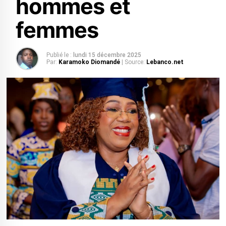
hommes et
femmes
Publié le :
lundi 15 décembre 2025
Par:
Karamoko Diomandé
| Source:
Lebanco.net