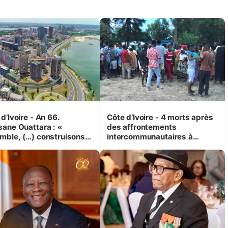
d’Ivoire - An 66.
Côte d’Ivoire - 4 morts après
sane Ouattara : «
des affrontements
mble, (…) construisons
intercommunautaires à
grande nation pour nous-
Kossandji (Alepé) - Notre
s et pour les
correspondant au milieu des
rations futures »
sinistrés