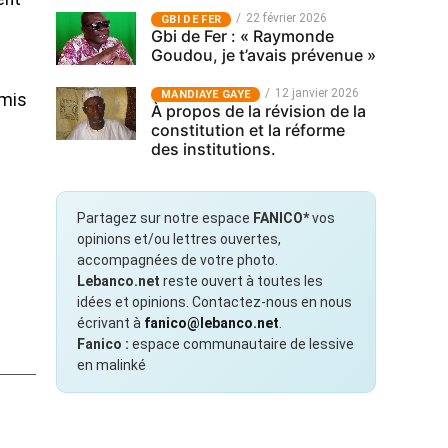
22 février 2026
GBI DE FER
Gbi de Fer : « Raymonde
Goudou, je t’avais prévenue »
12 janvier 2026
MANDIAYE GAYE
 mis
À propos de la révision de la
constitution et la réforme
des institutions.
Partagez sur notre espace
FANICO*
vos
opinions et/ou lettres ouvertes,
accompagnées de votre photo.
Lebanco.net
reste ouvert à toutes les
idées et opinions. Contactez-nous en nous
écrivant à
fanico@lebanco.net
.
Fanico :
espace communautaire de lessive
en malinké