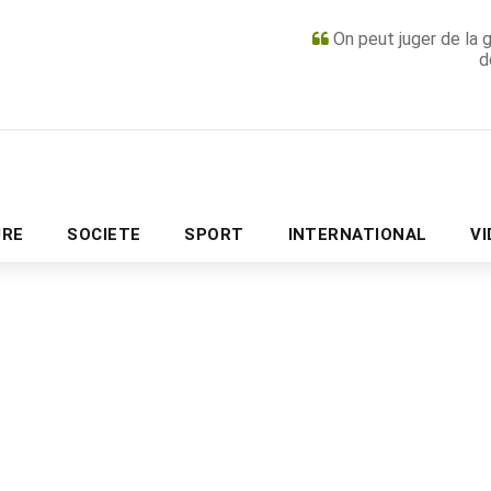
On peut juger de la 
d
PUBLICITÉ
URE
SOCIETE
SPORT
INTERNATIONAL
V