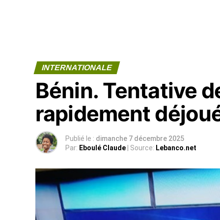
INTERNATIONALE
Bénin. Tentative d
rapidement déjou
Publié le :
dimanche 7 décembre 2025
Par:
Eboulé Claude
| Source:
Lebanco.net