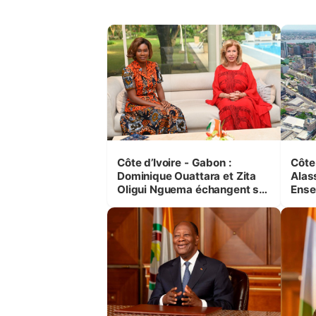
Côte d’Ivoire - Gabon :
Côte 
Dominique Ouattara et Zita
Alas
Oligui Nguema échangent sur
Ense
leurs initiatives en faveur des
une 
femmes et des enfants
même
géné