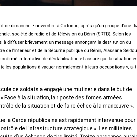
 tôt ce dimanche 7 novembre à Cotonou, après qu’un groupe d’une di
ionale, société de radio et de télévision du Bénin (SRTB). Selon les
si à diffuser brièvement un message annonçant la destitution du
stre de l’Intérieur et de la Sécurité publique du Bénin, Alassane Seidou
confirmé la tentative de déstabilisation et assuré que la situation e
ite les populations à vaquer normalement à leurs occupations », a-t-
scule de soldats a engagé une mutinerie dans le but de
. » Face à la situation, la riposte des forces armées
ntrôle de la situation et de faire échec à la manœuvre ».
ue la Garde républicaine est rapidement intervenue pour 
ontrôle de l’infrastructure stratégique ». Les militaires
 suite d’un échange de tirs limité. Treize personnes aurai