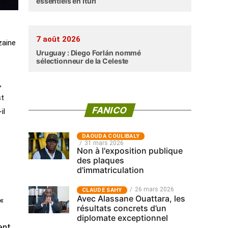
essentiels en Ituri
7 août 2026
zaine
Uruguay : Diego Forlán nommé
sélectionneur de la Celeste
,
st
FANICO
il
‎DAOUDA COULIBALY
31 mars 2026
Non à l'exposition publique
des plaques
d'immatriculation
26 mars 2026
CLAUDE SAHY
Avec Alassane Ouattara, les
«
résultats concrets d’un
diplomate exceptionnel
ent