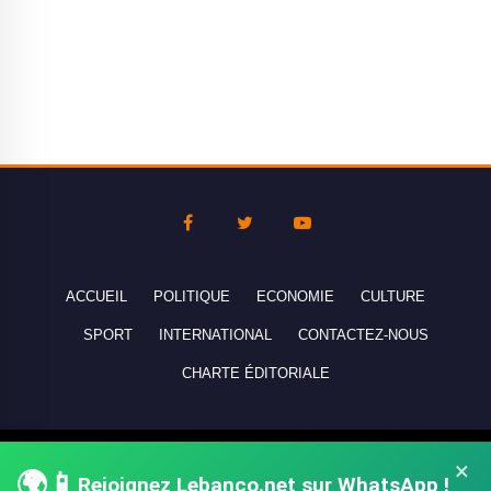
ACCUEIL
POLITIQUE
ECONOMIE
CULTURE
SPORT
INTERNATIONAL
CONTACTEZ-NOUS
CHARTE ÉDITORIALE
Copyright © 2010-2026 lebanco.net - Tous droits de reproduction
×
🌍📱
Rejoignez Lebanco.net sur WhatsApp !
réservés - All rights reserved.