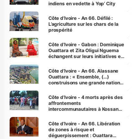
indiens en vedette à Yop’ City
Côte d’Ivoire - An 66. Défilé :
L’agriculture sur les chars de la
prospérité
Côte d’Ivoire - Gabon : Dominique
Ouattara et Zita Oligui Nguema
échangent sur leurs initiatives en
faveur des femmes et des
enfants
Côte d’Ivoire - An 66. Alassane
Ouattara : « Ensemble, (…)
construisons une grande nation
pour nous-mêmes et pour les
générations futures »
Côte d’Ivoire - 4 morts après des
affrontements
intercommunautaires à Kossandji
(Alepé) - Notre correspondant au
milieu des sinistrés
Côte d’Ivoire - An 66. Libération
de zones à risque et
déguerpissement : Ouattara