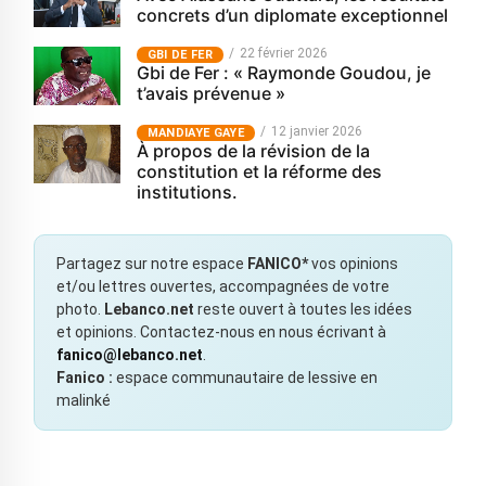
concrets d’un diplomate exceptionnel
22 février 2026
GBI DE FER
Gbi de Fer : « Raymonde Goudou, je
t’avais prévenue »
12 janvier 2026
MANDIAYE GAYE
À propos de la révision de la
constitution et la réforme des
institutions.
Partagez sur notre espace
FANICO*
vos opinions
et/ou lettres ouvertes, accompagnées de votre
photo.
Lebanco.net
reste ouvert à toutes les idées
et opinions. Contactez-nous en nous écrivant à
fanico@lebanco.net
.
Fanico :
espace communautaire de lessive en
malinké