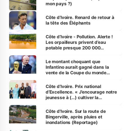
mon pays ?)
Côte d’Ivoire. Renard de retour à
la tête des Éléphants
Côte d’Ivoire - Pollution. Alerte !
Les orpailleurs privent d’eau
potable presque 200 000
habitants autour d’Agboville
Le montant choquant que
Infantino aurait gagné dans la
vente de la Coupe du monde
révélé
Côte d’Ivoire. Prix national
d’Excellence. « J’encourage notre
jeunesse à (…) cultiver la
compétence et l’intégrité »
(Alassane Ouattara
Côte d'Ivoire. Sur la route de
Bingerville, après pluies et
inondations (Reportage)