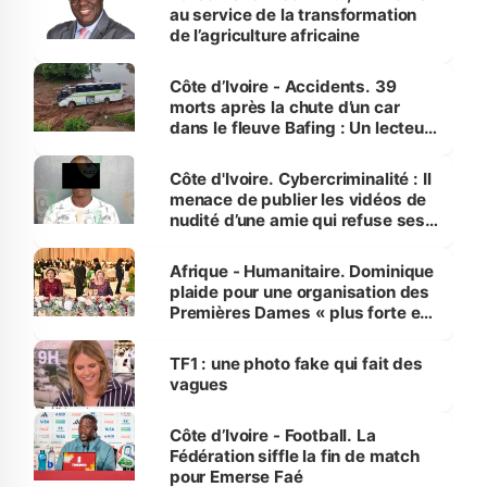
au service de la transformation
de l’agriculture africaine
Côte d’Ivoire - Accidents. 39
morts après la chute d’un car
dans le fleuve Bafing : Un lecteur
dénonce la légèreté du ministère
des Transports
Côte d'Ivoire. Cybercriminalité : Il
menace de publier les vidéos de
nudité d’une amie qui refuse ses
avances
Afrique - Humanitaire. Dominique
plaide pour une organisation des
Premières Dames « plus forte et
influente, dont l'impact s'affirme
sur la scène internationale »
TF1 : une photo fake qui fait des
vagues
Côte d’Ivoire - Football. La
Fédération siffle la fin de match
pour Emerse Faé