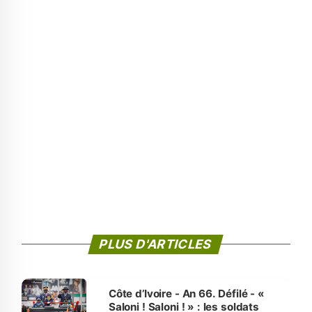
PLUS D'ARTICLES
Côte d’Ivoire - An 66. Défilé - «
Saloni ! Saloni ! » : les soldats