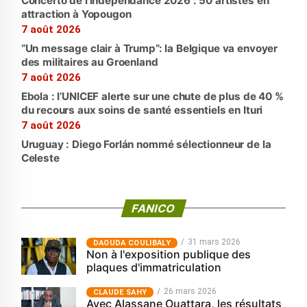
Concerto de l’indépendance 2026 : 50 artistes en
attraction à Yopougon
7 août 2026
“Un message clair à Trump”: la Belgique va envoyer
des militaires au Groenland
7 août 2026
Ebola : l’UNICEF alerte sur une chute de plus de 40 %
du recours aux soins de santé essentiels en Ituri
7 août 2026
Uruguay : Diego Forlán nommé sélectionneur de la
Celeste
FANICO
31 mars 2026
‎DAOUDA COULIBALY
Non à l'exposition publique des
plaques d'immatriculation
26 mars 2026
CLAUDE SAHY
Avec Alassane Ouattara, les résultats