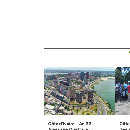
Côte d’Ivoire - An 66.
Côte 
Alassane Ouattara : «
des 