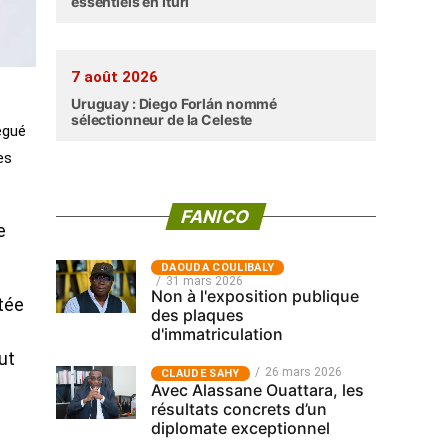
essentiels en Ituri
7 août 2026
Uruguay : Diego Forlán nommé
sélectionneur de la Celeste
égué
es
FANICO
e
‎DAOUDA COULIBALY
31 mars 2026
Non à l'exposition publique
rtée
des plaques
d'immatriculation
ut
26 mars 2026
CLAUDE SAHY
Avec Alassane Ouattara, les
résultats concrets d’un
diplomate exceptionnel