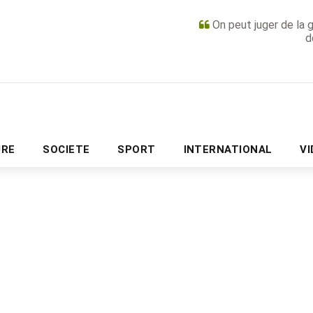
On peut juger de la 
d
PUBLICITÉ
URE
SOCIETE
SPORT
INTERNATIONAL
V