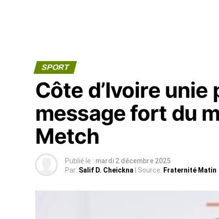
SPORT
Côte d’Ivoire unie p
message fort du mi
Metch
Publié le :
mardi 2 décembre 2025
Par:
Salif D. Cheickna
| Source:
Fraternité Matin