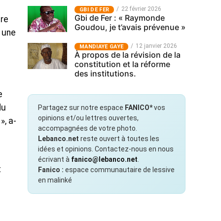
22 février 2026
GBI DE FER
Gbi de Fer : « Raymonde
tre
Goudou, je t’avais prévenue »
à une
12 janvier 2026
MANDIAYE GAYE
À propos de la révision de la
constitution et la réforme
des institutions.
e
du
Partagez sur notre espace
FANICO*
vos
opinions et/ou lettres ouvertes,
», a-
accompagnées de votre photo.
Lebanco.net
reste ouvert à toutes les
idées et opinions. Contactez-nous en nous
écrivant à
fanico@lebanco.net
.
t
Fanico :
espace communautaire de lessive
en malinké