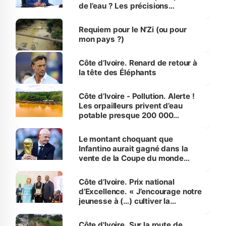
de l’eau ? Les précisions
d’Assahoré
Requiem pour le N’Zi (ou pour
mon pays ?)
Côte d’Ivoire. Renard de retour à
la tête des Éléphants
Côte d’Ivoire - Pollution. Alerte !
Les orpailleurs privent d’eau
potable presque 200 000
habitants autour d’Agboville
Le montant choquant que
Infantino aurait gagné dans la
vente de la Coupe du monde
révélé
Côte d’Ivoire. Prix national
d’Excellence. « J’encourage notre
jeunesse à (…) cultiver la
compétence et l’intégrité »
(Alassane Ouattara
Côte d'Ivoire. Sur la route de