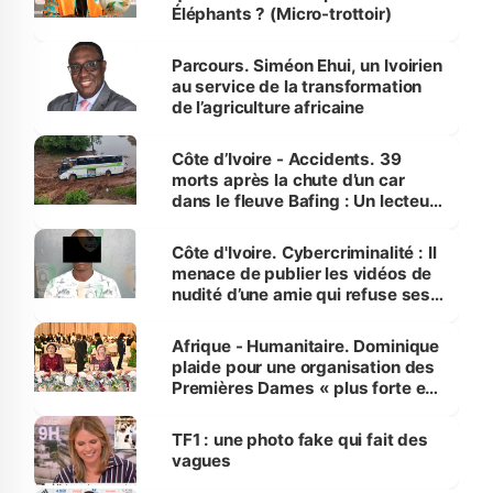
Éléphants ? (Micro-trottoir)
Parcours. Siméon Ehui, un Ivoirien
au service de la transformation
de l’agriculture africaine
Côte d’Ivoire - Accidents. 39
morts après la chute d’un car
dans le fleuve Bafing : Un lecteur
dénonce la légèreté du ministère
des Transports
Côte d'Ivoire. Cybercriminalité : Il
menace de publier les vidéos de
nudité d’une amie qui refuse ses
avances
Afrique - Humanitaire. Dominique
plaide pour une organisation des
Premières Dames « plus forte et
influente, dont l'impact s'affirme
sur la scène internationale »
TF1 : une photo fake qui fait des
vagues