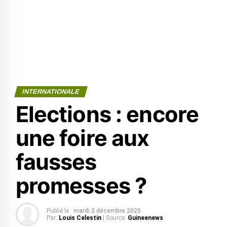
INTERNATIONALE
Elections : encore
une foire aux
fausses
promesses ?
Publié le :
mardi 2 décembre 2025
Par:
Louis Celestin
| Source:
Guineenews