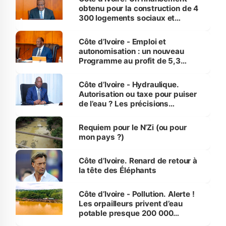
obtenu pour la construction de 4
300 logements sociaux et
économiques à Abidjan, Bouaké
et Yamoussoukro
Côte d’Ivoire - Emploi et
autonomisation : un nouveau
Programme au profit de 5,3
millions de jeunes
Côte d’Ivoire - Hydraulique.
Autorisation ou taxe pour puiser
de l’eau ? Les précisions
d’Assahoré
Requiem pour le N’Zi (ou pour
mon pays ?)
Côte d’Ivoire. Renard de retour à
la tête des Éléphants
Côte d’Ivoire - Pollution. Alerte !
Les orpailleurs privent d’eau
potable presque 200 000
habitants autour d’Agboville