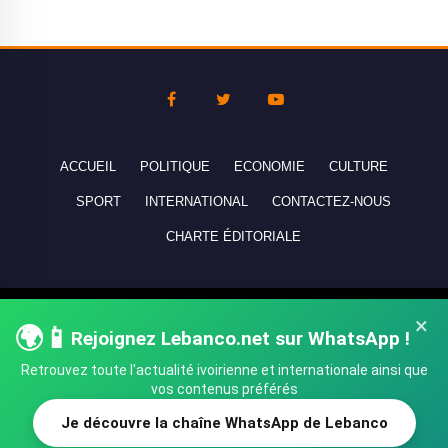
ACCUEIL
POLITIQUE
ECONOMIE
CULTURE
SPORT
INTERNATIONAL
CONTACTEZ-NOUS
CHARTE ÉDITORIALE
Copyright © 2010-2026 lebanco.net - Tous droits de reproduction
×
🌍📱
Rejoignez Lebanco.net sur WhatsApp !
réservés - All rights reserved.
Retrouvez toute l'actualité ivoirienne et internationale ainsi que
vos contenus préférés
Je découvre la chaîne WhatsApp de Lebanco
SHARE
TWEET