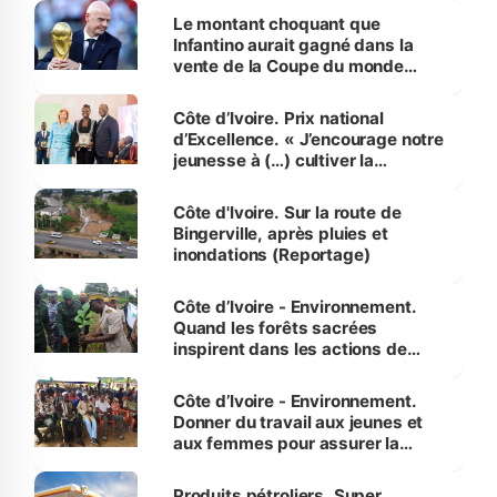
Le montant choquant que
Infantino aurait gagné dans la
vente de la Coupe du monde
révélé
Côte d’Ivoire. Prix national
d’Excellence. « J’encourage notre
jeunesse à (…) cultiver la
compétence et l’intégrité »
(Alassane Ouattara
Côte d'Ivoire. Sur la route de
Bingerville, après pluies et
inondations (Reportage)
Côte d’Ivoire - Environnement.
Quand les forêts sacrées
inspirent dans les actions de
reboisement
Côte d’Ivoire - Environnement.
Donner du travail aux jeunes et
aux femmes pour assurer la
protection des espèces
menacées
Produits pétroliers. Super,