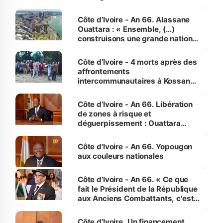
faveur des femmes et des
enfants
Côte d’Ivoire - An 66. Alassane
Ouattara : « Ensemble, (…)
construisons une grande nation
pour nous-mêmes et pour les
générations futures »
Côte d’Ivoire - 4 morts après des
affrontements
intercommunautaires à Kossandji
(Alepé) - Notre correspondant au
milieu des sinistrés
Côte d’Ivoire - An 66. Libération
de zones à risque et
déguerpissement : Ouattara
assure du « strict respect de
l'Etat de droit pour préserver les
Côte d'Ivoire - An 66. Yopougon
vies humaines »
aux couleurs nationales
Côte d’Ivoire - An 66. « Ce que
fait le Président de la République
aux Anciens Combattants, c'est
inédit » (Cne Yassoungo Koné ®)
Côte d’Ivoire. Un financement