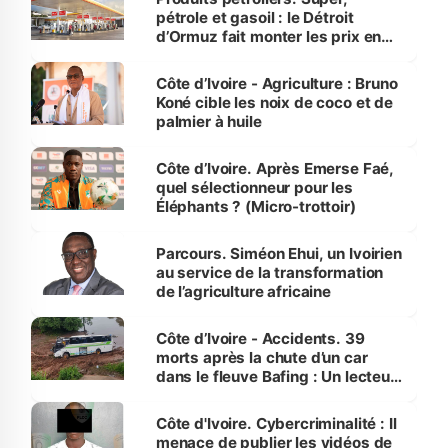
pétrole et gasoil : le Détroit
d’Ormuz fait monter les prix en
Côte d’Ivoire
Côte d’Ivoire - Agriculture : Bruno
Koné cible les noix de coco et de
palmier à huile
Côte d’Ivoire. Après Emerse Faé,
quel sélectionneur pour les
Éléphants ? (Micro-trottoir)
Parcours. Siméon Ehui, un Ivoirien
au service de la transformation
de l’agriculture africaine
Côte d’Ivoire - Accidents. 39
morts après la chute d’un car
dans le fleuve Bafing : Un lecteur
dénonce la légèreté du ministère
des Transports
Côte d'Ivoire. Cybercriminalité : Il
menace de publier les vidéos de