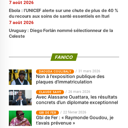
7 août 2026
Ebola : l’UNICEF alerte sur une chute de plus de 40 %
du recours aux soins de santé essentiels en Ituri
7 août 2026
Uruguay : Diego Forlán nommé sélectionneur de la
Celeste
FANICO
31 mars 2026
‎DAOUDA COULIBALY
Non à l'exposition publique des
plaques d'immatriculation
26 mars 2026
CLAUDE SAHY
Avec Alassane Ouattara, les résultats
concrets d’un diplomate exceptionnel
22 février 2026
GBI DE FER
Gbi de Fer : « Raymonde Goudou, je
t’avais prévenue »