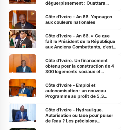
déguerpissement : Ouattara
assure du « strict respect de
l'Etat de droit pour préserver les
Côte d'Ivoire - An 66. Yopougon
vies humaines »
aux couleurs nationales
Côte d’Ivoire - An 66. « Ce que
fait le Président de la République
aux Anciens Combattants, c'est
inédit » (Cne Yassoungo Koné ®)
Côte d’Ivoire. Un financement
obtenu pour la construction de 4
300 logements sociaux et
économiques à Abidjan, Bouaké
et Yamoussoukro
Côte d’Ivoire - Emploi et
autonomisation : un nouveau
Programme au profit de 5,3
millions de jeunes
Côte d’Ivoire - Hydraulique.
Autorisation ou taxe pour puiser
de l’eau ? Les précisions
d’Assahoré