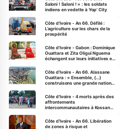
Saloni ! Saloni ! » : les soldats
indiens en vedette à Yop’ City
Côte d’Ivoire - An 66. Défilé :
L’agriculture sur les chars de la
prospérité
Côte d’Ivoire - Gabon : Dominique
Ouattara et Zita Oligui Nguema
échangent sur leurs initiatives en
faveur des femmes et des
enfants
Côte d’Ivoire - An 66. Alassane
Ouattara : « Ensemble, (…)
construisons une grande nation
pour nous-mêmes et pour les
générations futures »
Côte d’Ivoire - 4 morts après des
affrontements
intercommunautaires à Kossandji
(Alepé) - Notre correspondant au
milieu des sinistrés
Côte d’Ivoire - An 66. Libération
de zones à risque et