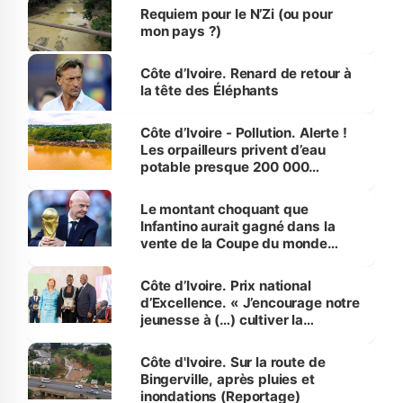
Requiem pour le N’Zi (ou pour
mon pays ?)
Côte d’Ivoire. Renard de retour à
la tête des Éléphants
Côte d’Ivoire - Pollution. Alerte !
Les orpailleurs privent d’eau
potable presque 200 000
habitants autour d’Agboville
Le montant choquant que
Infantino aurait gagné dans la
vente de la Coupe du monde
révélé
Côte d’Ivoire. Prix national
d’Excellence. « J’encourage notre
jeunesse à (…) cultiver la
compétence et l’intégrité »
(Alassane Ouattara
Côte d'Ivoire. Sur la route de
Bingerville, après pluies et
inondations (Reportage)