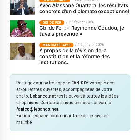
CLAUDE SAHY
Avec Alassane Ouattara, les résultats
concrets d’un diplomate exceptionnel
22 février 2026
GBI DE FER
Gbi de Fer : « Raymonde Goudou, je
t’avais prévenue »
12 janvier 2026
MANDIAYE GAYE
À propos de la révision de la
constitution et la réforme des
institutions.
Partagez sur notre espace
FANICO*
vos opinions
et/ou lettres ouvertes, accompagnées de votre
photo.
Lebanco.net
reste ouvert à toutes les idées
et opinions. Contactez-nous en nous écrivant à
fanico@lebanco.net
.
Fanico :
espace communautaire de lessive en
malinké