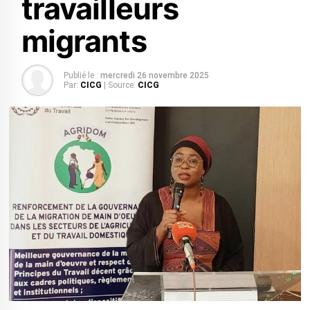
travailleurs
migrants
Publié le :
mercredi 26 novembre 2025
Par:
CICG
| Source:
CICG