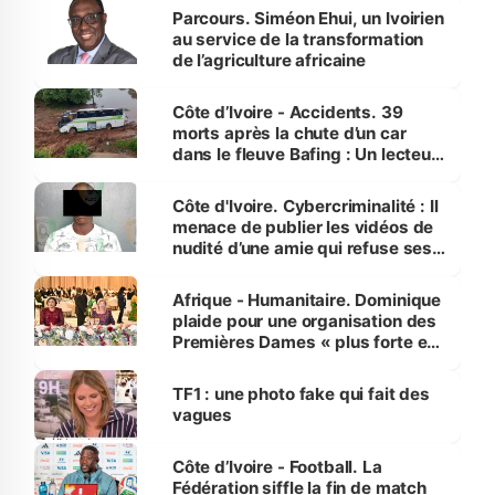
Parcours. Siméon Ehui, un Ivoirien
au service de la transformation
de l’agriculture africaine
Côte d’Ivoire - Accidents. 39
morts après la chute d’un car
dans le fleuve Bafing : Un lecteur
dénonce la légèreté du ministère
des Transports
Côte d'Ivoire. Cybercriminalité : Il
menace de publier les vidéos de
nudité d’une amie qui refuse ses
avances
Afrique - Humanitaire. Dominique
plaide pour une organisation des
Premières Dames « plus forte et
influente, dont l'impact s'affirme
sur la scène internationale »
TF1 : une photo fake qui fait des
vagues
Côte d’Ivoire - Football. La
Fédération siffle la fin de match