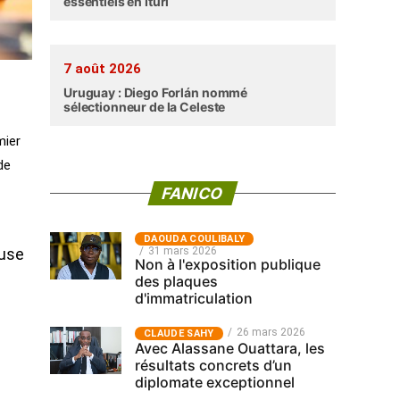
essentiels en Ituri
7 août 2026
Uruguay : Diego Forlán nommé
sélectionneur de la Celeste
mier
de
FANICO
‎DAOUDA COULIBALY
31 mars 2026
euse
Non à l'exposition publique
des plaques
d'immatriculation
26 mars 2026
CLAUDE SAHY
Avec Alassane Ouattara, les
résultats concrets d’un
diplomate exceptionnel