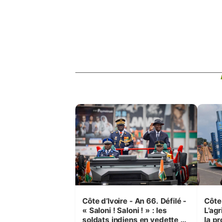
Côte d’Ivoire - An 66. Défilé -
Côte 
« Saloni ! Saloni ! » : les
L’agr
soldats indiens en vedette à
la pr