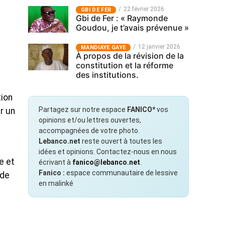
22 février 2026
GBI DE FER
Gbi de Fer : « Raymonde
Goudou, je t’avais prévenue »
12 janvier 2026
MANDIAYE GAYE
À propos de la révision de la
constitution et la réforme
des institutions.
ion
Partagez sur notre espace
FANICO*
vos
r un
opinions et/ou lettres ouvertes,
accompagnées de votre photo.
Lebanco.net
reste ouvert à toutes les
idées et opinions. Contactez-nous en nous
e et
écrivant à
fanico@lebanco.net
.
Fanico :
espace communautaire de lessive
nde
en malinké