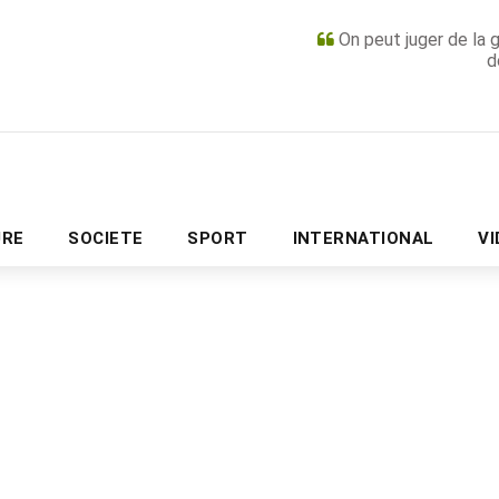
On peut juger de la 
d
PUBLICITÉ
URE
SOCIETE
SPORT
INTERNATIONAL
V