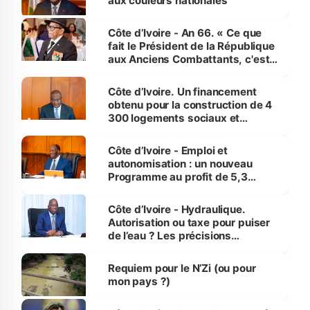
aux couleurs nationales
Côte d’Ivoire - An 66. « Ce que
fait le Président de la République
aux Anciens Combattants, c'est
inédit » (Cne Yassoungo Koné ®)
Côte d’Ivoire. Un financement
obtenu pour la construction de 4
300 logements sociaux et
économiques à Abidjan, Bouaké
et Yamoussoukro
Côte d’Ivoire - Emploi et
autonomisation : un nouveau
Programme au profit de 5,3
millions de jeunes
Côte d’Ivoire - Hydraulique.
Autorisation ou taxe pour puiser
de l’eau ? Les précisions
d’Assahoré
Requiem pour le N’Zi (ou pour
mon pays ?)