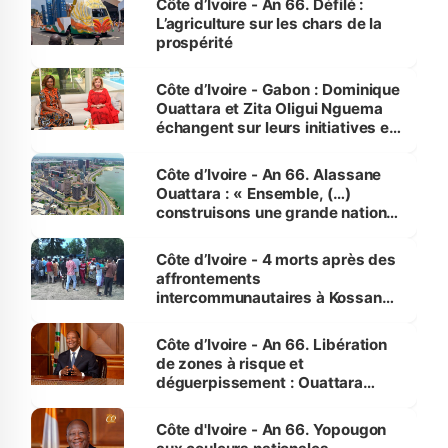
Côte d’Ivoire - An 66. Défilé :
L’agriculture sur les chars de la
prospérité
Côte d’Ivoire - Gabon : Dominique
Ouattara et Zita Oligui Nguema
échangent sur leurs initiatives en
faveur des femmes et des
enfants
Côte d’Ivoire - An 66. Alassane
Ouattara : « Ensemble, (…)
construisons une grande nation
pour nous-mêmes et pour les
générations futures »
Côte d’Ivoire - 4 morts après des
affrontements
intercommunautaires à Kossandji
(Alepé) - Notre correspondant au
milieu des sinistrés
Côte d’Ivoire - An 66. Libération
de zones à risque et
déguerpissement : Ouattara
assure du « strict respect de
l'Etat de droit pour préserver les
Côte d'Ivoire - An 66. Yopougon
vies humaines »