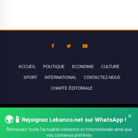
ACCUEIL
POLITIQUE
ECONOMIE
CULTURE
SPORT
INTERNATIONAL
CONTACTEZ-NOUS
CHARTE ÉDITORIALE
Copyright © 2010-2026 lebanco.net - Tous droits de reproduction
×
🌍📱
réservés - All rights reserved.
Rejoignez Lebanco.net sur WhatsApp !
Retrouvez toute l'actualité ivoirienne et internationale ainsi que
vos contenus préférés