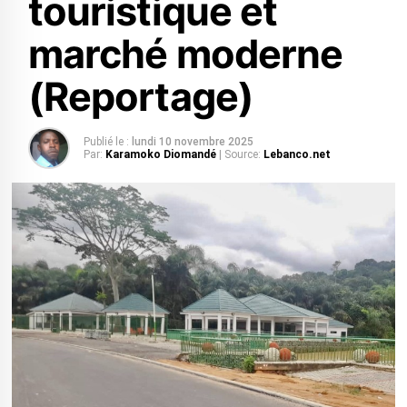
touristique et
marché moderne
(Reportage)
Publié le :
lundi 10 novembre 2025
Par:
Karamoko Diomandé
| Source:
Lebanco.net