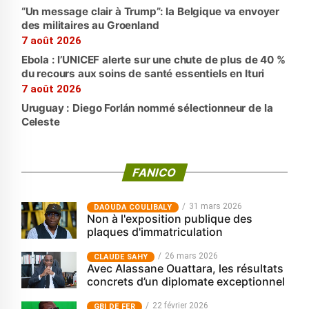
“Un message clair à Trump”: la Belgique va envoyer
des militaires au Groenland
7 août 2026
Ebola : l’UNICEF alerte sur une chute de plus de 40 %
du recours aux soins de santé essentiels en Ituri
7 août 2026
Uruguay : Diego Forlán nommé sélectionneur de la
Celeste
FANICO
31 mars 2026
‎DAOUDA COULIBALY
Non à l'exposition publique des
plaques d'immatriculation
26 mars 2026
CLAUDE SAHY
Avec Alassane Ouattara, les résultats
concrets d’un diplomate exceptionnel
22 février 2026
GBI DE FER