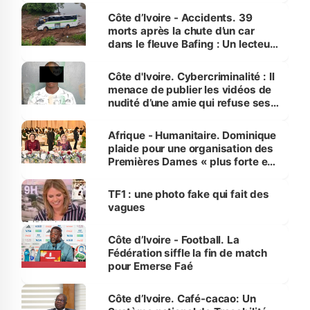
Côte d’Ivoire - Accidents. 39
morts après la chute d’un car
dans le fleuve Bafing : Un lecteur
dénonce la légèreté du ministère
des Transports
Côte d'Ivoire. Cybercriminalité : Il
menace de publier les vidéos de
nudité d’une amie qui refuse ses
avances
Afrique - Humanitaire. Dominique
plaide pour une organisation des
Premières Dames « plus forte et
influente, dont l'impact s'affirme
sur la scène internationale »
TF1 : une photo fake qui fait des
vagues
Côte d’Ivoire - Football. La
Fédération siffle la fin de match
pour Emerse Faé
Côte d’Ivoire. Café-cacao: Un