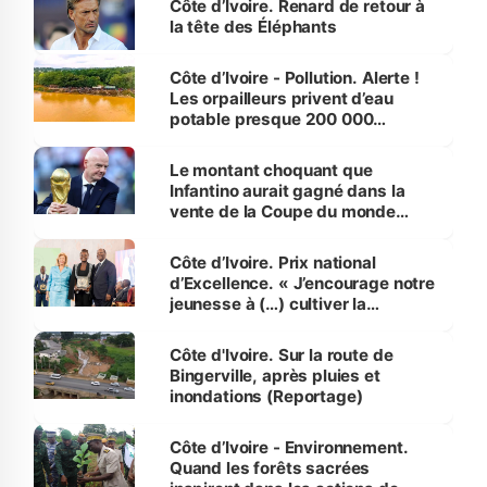
Côte d’Ivoire. Renard de retour à
la tête des Éléphants
Côte d’Ivoire - Pollution. Alerte !
Les orpailleurs privent d’eau
potable presque 200 000
habitants autour d’Agboville
Le montant choquant que
Infantino aurait gagné dans la
vente de la Coupe du monde
révélé
Côte d’Ivoire. Prix national
d’Excellence. « J’encourage notre
jeunesse à (…) cultiver la
compétence et l’intégrité »
(Alassane Ouattara
Côte d'Ivoire. Sur la route de
Bingerville, après pluies et
inondations (Reportage)
Côte d’Ivoire - Environnement.
Quand les forêts sacrées