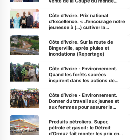
vente de la Coupe du monde
révélé
Côte d’Ivoire. Prix national
d’Excellence. « J’encourage notre
jeunesse à (…) cultiver la
compétence et l’intégrité »
(Alassane Ouattara
Côte d'Ivoire. Sur la route de
Bingerville, après pluies et
inondations (Reportage)
Côte d’Ivoire - Environnement.
Quand les forêts sacrées
inspirent dans les actions de
reboisement
Côte d’Ivoire - Environnement.
Donner du travail aux jeunes et
aux femmes pour assurer la
protection des espèces
menacées
Produits pétroliers. Super,
pétrole et gasoil : le Détroit
d’Ormuz fait monter les prix en
Côte d’Ivoire