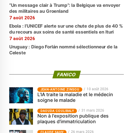
“Un message clair à Trump”: la Belgique va envoyer
des militaires au Groenland
7 août 2026
Ebola : l’UNICEF alerte sur une chute de plus de 40 %
du recours aux soins de santé essentiels en Ituri
7 août 2026
Uruguay : Diego Forlán nommé sélectionneur de la
Celeste
FANICO
10 août 2026
JEAN-ANTOINE ZINSOU
L’IA traite la maladie et le médecin
soigne le malade
31 mars 2026
‎DAOUDA COULIBALY
Non à l'exposition publique des
plaques d'immatriculation
26 mars 2026
CLAUDE SAHY