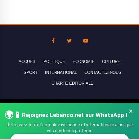
ACCUEIL
POLITIQUE
ECONOMIE
CULTURE
SPORT
INTERNATIONAL
CONTACTEZ-NOUS
CHARTE ÉDITORIALE
Copyright © 2010-2026 lebanco.net - Tous droits de reproduction
×
🌍📱
Rejoignez Lebanco.net sur WhatsApp !
réservés - All rights reserved.
Retrouvez toute l'actualité ivoirienne et internationale ainsi que
vos contenus préférés