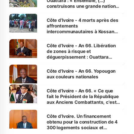
Ouattara : « Ensemble, (…)
construisons une grande nation
pour nous-mêmes et pour les
générations futures »
Côte d’Ivoire - 4 morts après des
affrontements
intercommunautaires à Kossandji
(Alepé) - Notre correspondant au
milieu des sinistrés
Côte d’Ivoire - An 66. Libération
de zones à risque et
déguerpissement : Ouattara
assure du « strict respect de
l'Etat de droit pour préserver les
Côte d'Ivoire - An 66. Yopougon
vies humaines »
aux couleurs nationales
Côte d’Ivoire - An 66. « Ce que
fait le Président de la République
aux Anciens Combattants, c'est
inédit » (Cne Yassoungo Koné ®)
Côte d’Ivoire. Un financement
obtenu pour la construction de 4
300 logements sociaux et
économiques à Abidjan, Bouaké