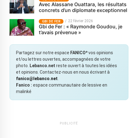
Avec Alassane Ouattara, les résultats
concrets d’un diplomate exceptionnel
22 février 2026
GBI DE FER
Gbi de Fer : « Raymonde Goudou, je
t’avais prévenue »
Partagez sur notre espace
FANICO*
vos opinions
et/ou lettres ouvertes, accompagnées de votre
photo.
Lebanco.net
reste ouvert à toutes les idées
et opinions. Contactez-nous en nous écrivant à
fanico@lebanco.net
.
Fanico :
espace communautaire de lessive en
malinké
PUBLICITÉ