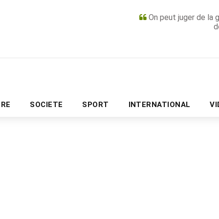
On peut juger de la 
d
PUBLICITÉ
URE
SOCIETE
SPORT
INTERNATIONAL
V