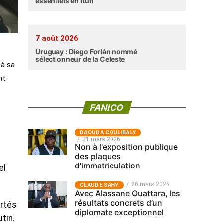
essentiels en Ituri
7 août 2026
Uruguay : Diego Forlán nommé
sélectionneur de la Celeste
 à sa
nt
FANICO
‎DAOUDA COULIBALY
31 mars 2026
Non à l'exposition publique
des plaques
d'immatriculation
el
26 mars 2026
CLAUDE SAHY
Avec Alassane Ouattara, les
résultats concrets d’un
ortés
diplomate exceptionnel
tin.