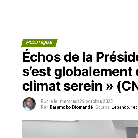
POLITIQUE
Échos de la Préside
s’est globalement
climat serein » (
Publié le :
mercredi 29 octobre 2025
Par:
Karamoko Diomandé
| Source:
Lebanco.net