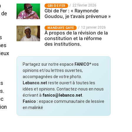
a
22 février 2026
GBI DE FER
Gbi de Fer : « Raymonde
x de
Goudou, je t’avais prévenue »
12 janvier 2026
MANDIAYE GAYE
À propos de la révision de la
s
constitution et la réforme
des institutions.
nes
ieux
Partagez sur notre espace
FANICO*
vos
opinions et/ou lettres ouvertes,
accompagnées de votre photo.
us
Lebanco.net
reste ouvert à toutes les
idées et opinions. Contactez-nous en nous
s.
écrivant à
fanico@lebanco.net
.
ec
Fanico :
espace communautaire de lessive
ion
en malinké