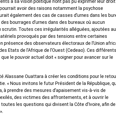
ents à sa vision politique n’ont pas pu exprimer leur droit
u pourrait avoir des raisons notamment la psychose
aurait également des cas de casses d’urnes dans les bu
t des bourrages d’urnes dans des bureaux où aucun
u scrutin. Toutes ces irrégularités alléguées, ajoutées a
atériels provoqués par des tensions entre certaines
u en présence des observateurs électoraux de l’Union afric
 Etats de l’Afrique de l’Ouest (Cedeao). Ces différent
 que le pouvoir actuel doit « soigner pour avancer sur le
té Alassane Ouattara à créer les conditions pour le retou
ie. « Nous invitons le futur Président de la République, qu
a, à prendre des mesures d’apaisement vis-à-vis de
exilés, des victimes des affrontements, et à ouvrir le
outes les questions qui divisent la Côte d’Ivoire, afin de
».