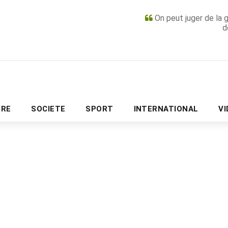
On peut juger de la 
d
PUBLICITÉ
URE
SOCIETE
SPORT
INTERNATIONAL
V