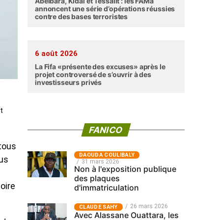
Abéibara, Kidal et Tessalit : les FAMa
annoncent une série d’opérations réussies
contre des bases terroristes
6 août 2026
La Fifa «présente des excuses» après le
projet controversé de s’ouvrir à des
investisseurs privés
t
FANICO
 tous
‎DAOUDA COULIBALY
ous
31 mars 2026
Non à l'exposition publique
des plaques
oire
d'immatriculation
26 mars 2026
CLAUDE SAHY
Avec Alassane Ouattara, les