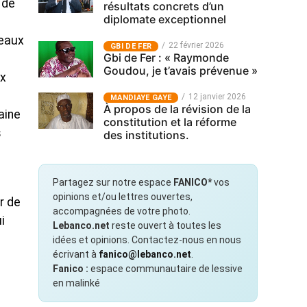
 de
résultats concrets d’un
diplomate exceptionnel
reaux
22 février 2026
GBI DE FER
Gbi de Fer : « Raymonde
Goudou, je t’avais prévenue »
ux
12 janvier 2026
MANDIAYE GAYE
À propos de la révision de la
aine
constitution et la réforme
s
des institutions.
Partagez sur notre espace
FANICO*
vos
opinions et/ou lettres ouvertes,
r de
accompagnées de votre photo.
i
Lebanco.net
reste ouvert à toutes les
idées et opinions. Contactez-nous en nous
écrivant à
fanico@lebanco.net
.
Fanico :
espace communautaire de lessive
en malinké