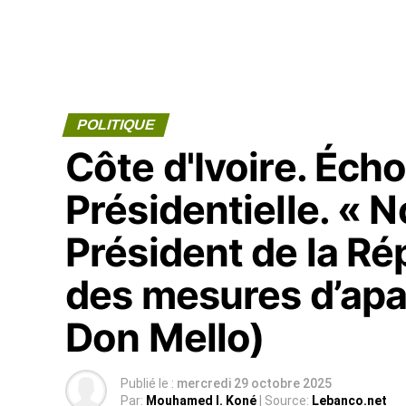
POLITIQUE
Côte d'Ivoire. Écho
Présidentielle. « N
Président de la Ré
des mesures d’ap
Don Mello)
Publié le :
mercredi 29 octobre 2025
Par:
Mouhamed I. Koné
| Source:
Lebanco.net