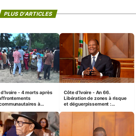
PLUS D'ARTICLES
d’Ivoire - 4 morts après
Côte d’Ivoire - An 66.
affrontements
Libération de zones à risque
rcommunautaires à
et déguerpissement :
andji (Alepé) - Notre
Ouattara assure du « strict
espondant au milieu des
respect de l'Etat de droit pour
trés
préserver les vies humaines
»