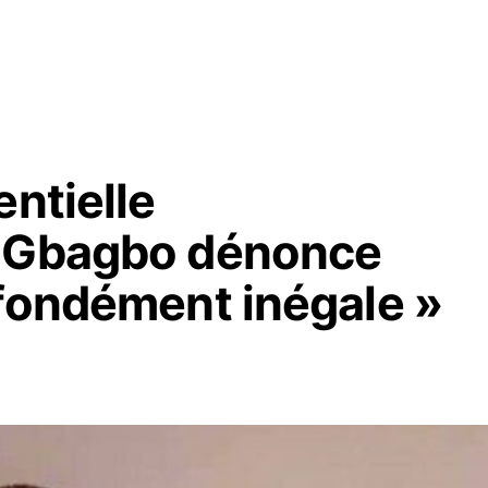
entielle
e Gbagbo dénonce
ofondément inégale »