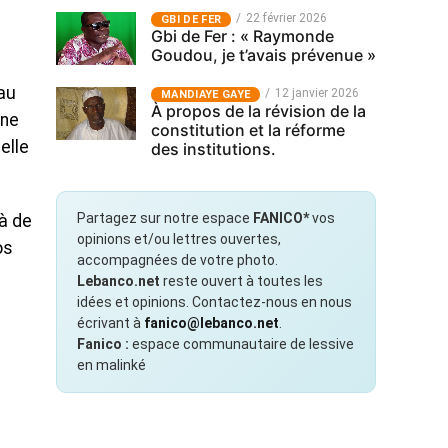
22 février 2026
GBI DE FER
Gbi de Fer : « Raymonde
Goudou, je t’avais prévenue »
 au
12 janvier 2026
MANDIAYE GAYE
À propos de la révision de la
 ne
constitution et la réforme
-elle
des institutions.
Partagez sur notre espace
FANICO*
vos
là de
opinions et/ou lettres ouvertes,
os
accompagnées de votre photo.
Lebanco.net
reste ouvert à toutes les
idées et opinions. Contactez-nous en nous
écrivant à
fanico@lebanco.net
.
Fanico :
espace communautaire de lessive
en malinké