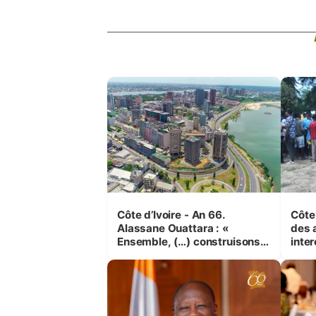
Côte d’Ivoire - An 66.
Côte 
Alassane Ouattara : «
des 
Ensemble, (…) construisons
inte
une grande nation pour nous-
Koss
mêmes et pour les
corr
générations futures »
sinis