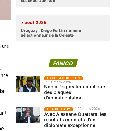
essentiels en Ituri
7 août 2026
Uruguay : Diego Forlán nommé
sélectionneur de la Celeste
t
e une
FANICO
,
inté
‎DAOUDA COULIBALY
31 mars 2026
Non à l'exposition publique
la
des plaques
d'immatriculation
26 mars 2026
CLAUDE SAHY
ant
Avec Alassane Ouattara, les
résultats concrets d’un
n
diplomate exceptionnel
ne