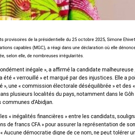
ts provisoires de la présidentielle du 25 octobre 2025, Simone Ehive
ions capables (MGC), a réagi dans une déclaration où elle dénonc
e, selon elle, de nombreuses irrégularités.
fondément inégale », a affirmé la candidate malheureuse 
été « verrouillé » et marqué par des injustices. Elle a po
té », une « commission électorale déséquilibrée » et des «
dans plusieurs localités du pays, notamment dans le Gôh 
s communes d’Abidjan.
 « inégalités financières » entre les candidats, soulign
llions de francs CFA » pour assurer la représentation de so
. « Aucune démocratie digne de ce nom, ne peut tolérer u