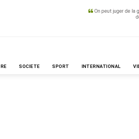
On peut juger de la 
d
PUBLICITÉ
URE
SOCIETE
SPORT
INTERNATIONAL
V