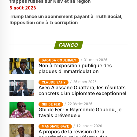
frappes russes sur Kiev et sa région
5 août 2026
Trump lance un abonnement payant à Truth Social,
l’opposition crie à la corruption
FANICO
31 mars 2026
‎DAOUDA COULIBALY
Non à l'exposition publique des
plaques d'immatriculation
26 mars 2026
CLAUDE SAHY
Avec Alassane Ouattara, les résultats
concrets d’un diplomate exceptionnel
22 février 2026
GBI DE FER
Gbi de Fer : « Raymonde Goudou, je
t’avais prévenue »
12 janvier 2026
MANDIAYE GAYE
À propos de la révision de la