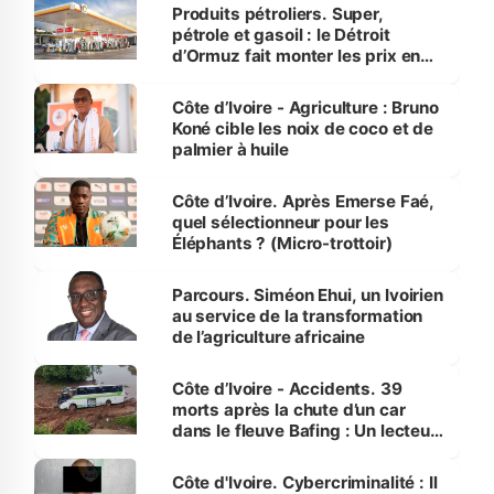
menacées
Produits pétroliers. Super,
pétrole et gasoil : le Détroit
d’Ormuz fait monter les prix en
Côte d’Ivoire
Côte d’Ivoire - Agriculture : Bruno
Koné cible les noix de coco et de
palmier à huile
Côte d’Ivoire. Après Emerse Faé,
quel sélectionneur pour les
Éléphants ? (Micro-trottoir)
Parcours. Siméon Ehui, un Ivoirien
au service de la transformation
de l’agriculture africaine
Côte d’Ivoire - Accidents. 39
morts après la chute d’un car
dans le fleuve Bafing : Un lecteur
dénonce la légèreté du ministère
des Transports
Côte d'Ivoire. Cybercriminalité : Il