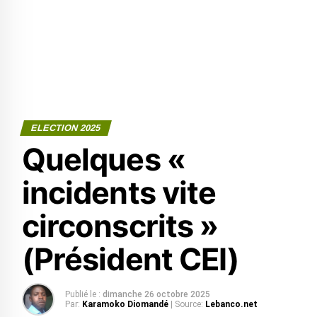
ELECTION 2025
Quelques «
incidents vite
circonscrits »
(Président CEI)
Publié le :
dimanche 26 octobre 2025
Par:
Karamoko Diomandé
| Source:
Lebanco.net