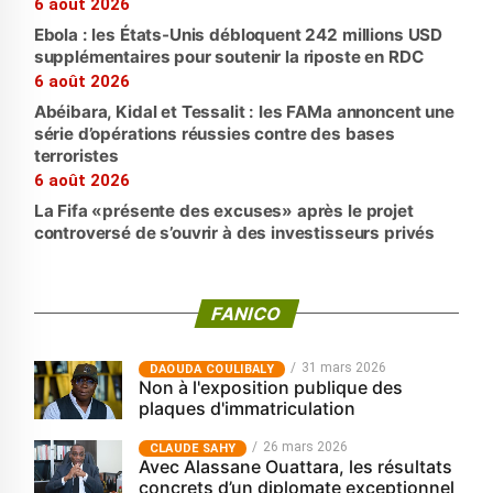
6 août 2026
Ebola : les États-Unis débloquent 242 millions USD
supplémentaires pour soutenir la riposte en RDC
6 août 2026
Abéibara, Kidal et Tessalit : les FAMa annoncent une
série d’opérations réussies contre des bases
terroristes
6 août 2026
La Fifa «présente des excuses» après le projet
controversé de s’ouvrir à des investisseurs privés
FANICO
31 mars 2026
‎DAOUDA COULIBALY
Non à l'exposition publique des
plaques d'immatriculation
26 mars 2026
CLAUDE SAHY
Avec Alassane Ouattara, les résultats
concrets d’un diplomate exceptionnel