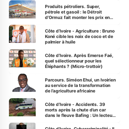
menacées
Produits pétroliers. Super,
pétrole et gasoil : le Détroit
d’Ormuz fait monter les prix en
Côte d’Ivoire
Côte d’Ivoire - Agriculture : Bruno
Koné cible les noix de coco et de
palmier à huile
Côte d’Ivoire. Après Emerse Faé,
quel sélectionneur pour les
Éléphants ? (Micro-trottoir)
Parcours. Siméon Ehui, un Ivoirien
au service de la transformation
de l’agriculture africaine
Côte d’Ivoire - Accidents. 39
morts après la chute d’un car
dans le fleuve Bafing : Un lecteur
dénonce la légèreté du ministère
des Transports
Côte d'Ivoire. Cybercriminalité : Il