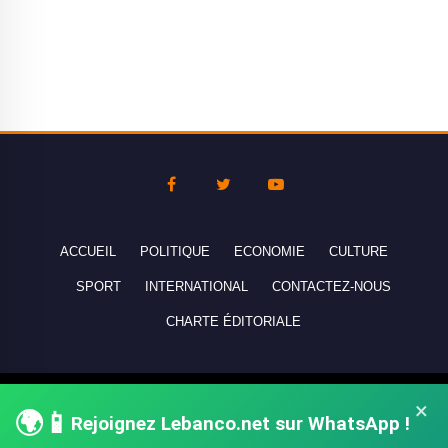
ACCUEIL
POLITIQUE
ECONOMIE
CULTURE
SPORT
INTERNATIONAL
CONTACTEZ-NOUS
CHARTE ÉDITORIALE
Copyright © 2010-2026 lebanco.net - Tous droits de reproduction
×
🌍📱
réservés - All rights reserved.
Rejoignez Lebanco.net sur WhatsApp !