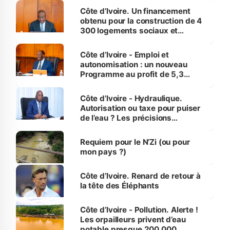
Côte d’Ivoire. Un financement
obtenu pour la construction de 4
300 logements sociaux et
économiques à Abidjan, Bouaké
et Yamoussoukro
Côte d’Ivoire - Emploi et
autonomisation : un nouveau
Programme au profit de 5,3
millions de jeunes
Côte d’Ivoire - Hydraulique.
Autorisation ou taxe pour puiser
de l’eau ? Les précisions
d’Assahoré
Requiem pour le N’Zi (ou pour
mon pays ?)
Côte d’Ivoire. Renard de retour à
la tête des Éléphants
Côte d’Ivoire - Pollution. Alerte !
Les orpailleurs privent d’eau
potable presque 200 000