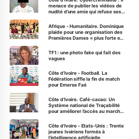
menace de publier les vidéos de
nudité d’une amie qui refuse ses
avances
Afrique - Humanitaire. Dominique
plaide pour une organisation des
Premières Dames « plus forte et
influente, dont l'impact s'affirme
sur la scène internationale »
TF1 : une photo fake qui fait des
vagues
Côte d’Ivoire - Football. La
Fédération siffle la fin de match
pour Emerse Faé
Côte d’Ivoire. Café-cacao: Un
Système national de Traçabilité
pour améliorer l’accès au marché
international
Côte d'Ivoire - Etats-Unis : Trente
jeunes Ivoiriens formés à
l'intelligence artificielle