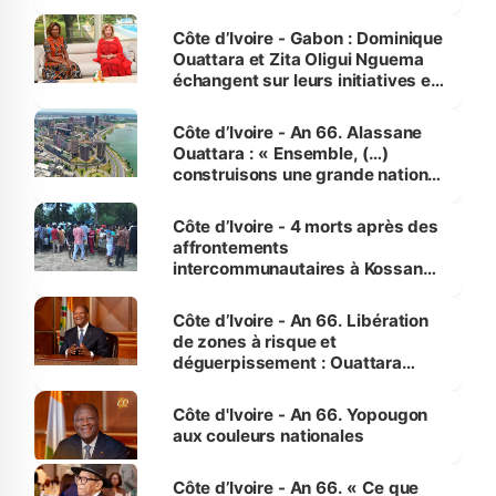
Côte d’Ivoire - Gabon : Dominique
Ouattara et Zita Oligui Nguema
échangent sur leurs initiatives en
faveur des femmes et des
enfants
Côte d’Ivoire - An 66. Alassane
Ouattara : « Ensemble, (…)
construisons une grande nation
pour nous-mêmes et pour les
générations futures »
Côte d’Ivoire - 4 morts après des
affrontements
intercommunautaires à Kossandji
(Alepé) - Notre correspondant au
milieu des sinistrés
Côte d’Ivoire - An 66. Libération
de zones à risque et
déguerpissement : Ouattara
assure du « strict respect de
l'Etat de droit pour préserver les
Côte d'Ivoire - An 66. Yopougon
vies humaines »
aux couleurs nationales
Côte d’Ivoire - An 66. « Ce que