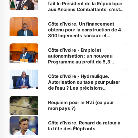
fait le Président de la République
aux Anciens Combattants, c'est
inédit » (Cne Yassoungo Koné ®)
Côte d’Ivoire. Un financement
obtenu pour la construction de 4
300 logements sociaux et
économiques à Abidjan, Bouaké
et Yamoussoukro
Côte d’Ivoire - Emploi et
autonomisation : un nouveau
Programme au profit de 5,3
millions de jeunes
Côte d’Ivoire - Hydraulique.
Autorisation ou taxe pour puiser
de l’eau ? Les précisions
d’Assahoré
Requiem pour le N’Zi (ou pour
mon pays ?)
Côte d’Ivoire. Renard de retour à
la tête des Éléphants