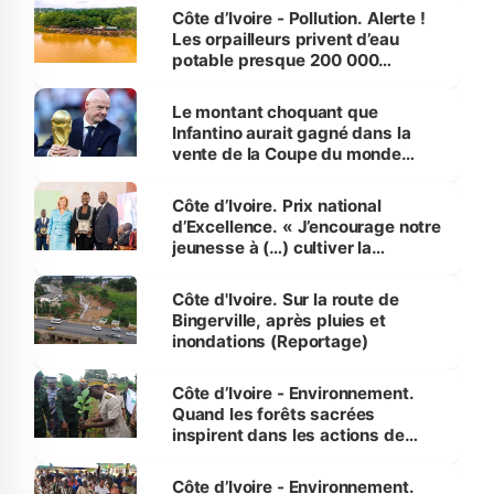
Côte d’Ivoire - Pollution. Alerte !
Les orpailleurs privent d’eau
potable presque 200 000
habitants autour d’Agboville
Le montant choquant que
Infantino aurait gagné dans la
vente de la Coupe du monde
révélé
Côte d’Ivoire. Prix national
d’Excellence. « J’encourage notre
jeunesse à (…) cultiver la
compétence et l’intégrité »
(Alassane Ouattara
Côte d'Ivoire. Sur la route de
Bingerville, après pluies et
inondations (Reportage)
Côte d’Ivoire - Environnement.
Quand les forêts sacrées
inspirent dans les actions de
reboisement
Côte d’Ivoire - Environnement.