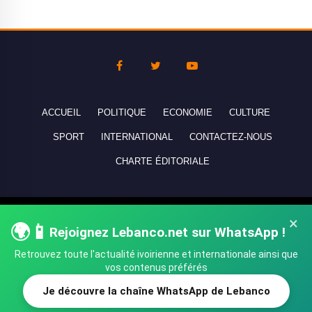
ACCUEIL
POLITIQUE
ECONOMIE
CULTURE
SPORT
INTERNATIONAL
CONTACTEZ-NOUS
CHARTE ÉDITORIALE
Copyright © 2010-2026 lebanco.net - Tous droits de reproduction
×
🌍📱
réservés - All rights reserved.
Rejoignez Lebanco.net sur WhatsApp !
Retrouvez toute l'actualité ivoirienne et internationale ainsi que
vos contenus préférés
Je découvre la chaîne WhatsApp de Lebanco
SHARE
TWEET