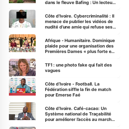
dans le fleuve Bafing : Un lecteur
dénonce la légèreté du ministère
des Transports
Côte d'Ivoire. Cybercriminalité : Il
menace de publier les vidéos de
nudité d’une amie qui refuse ses
avances
Afrique - Humanitaire. Dominique
plaide pour une organisation des
Premières Dames « plus forte et
influente, dont l'impact s'affirme
sur la scène internationale »
TF1 : une photo fake qui fait des
vagues
Côte d’Ivoire - Football. La
Fédération siffle la fin de match
pour Emerse Faé
Côte d’Ivoire. Café-cacao: Un
Système national de Traçabilité
pour améliorer l’accès au marché
international