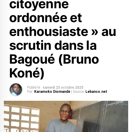
citoyenne
ordonnée et
enthousiaste » au
scrutin dans la
Bagoué (Bruno
Koné)
Publié le :
samedi 25 octobre 2025
Par:
Karamoko Diomandé
| Source:
Lebanco.net