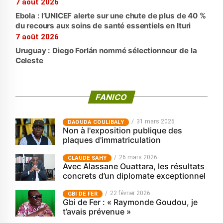
7 août 2026
Ebola : l’UNICEF alerte sur une chute de plus de 40 %
du recours aux soins de santé essentiels en Ituri
7 août 2026
Uruguay : Diego Forlán nommé sélectionneur de la
Celeste
FANICO
31 mars 2026
‎DAOUDA COULIBALY
Non à l'exposition publique des
plaques d'immatriculation
26 mars 2026
CLAUDE SAHY
Avec Alassane Ouattara, les résultats
concrets d’un diplomate exceptionnel
22 février 2026
GBI DE FER
Gbi de Fer : « Raymonde Goudou, je
t’avais prévenue »