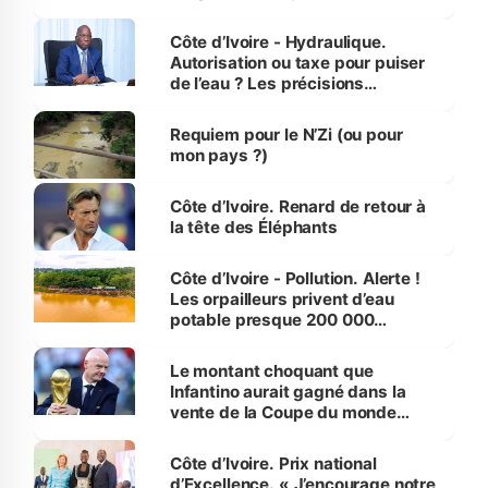
millions de jeunes
Côte d’Ivoire - Hydraulique.
Autorisation ou taxe pour puiser
de l’eau ? Les précisions
d’Assahoré
Requiem pour le N’Zi (ou pour
mon pays ?)
Côte d’Ivoire. Renard de retour à
la tête des Éléphants
Côte d’Ivoire - Pollution. Alerte !
Les orpailleurs privent d’eau
potable presque 200 000
habitants autour d’Agboville
Le montant choquant que
Infantino aurait gagné dans la
vente de la Coupe du monde
révélé
Côte d’Ivoire. Prix national
d’Excellence. « J’encourage notre