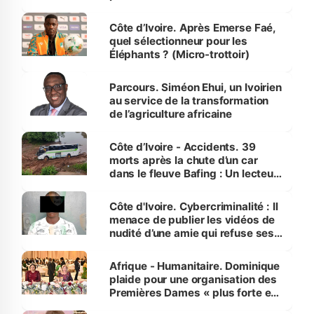
Côte d’Ivoire. Après Emerse Faé,
quel sélectionneur pour les
Éléphants ? (Micro-trottoir)
Parcours. Siméon Ehui, un Ivoirien
au service de la transformation
de l’agriculture africaine
Côte d’Ivoire - Accidents. 39
morts après la chute d’un car
dans le fleuve Bafing : Un lecteur
dénonce la légèreté du ministère
des Transports
Côte d'Ivoire. Cybercriminalité : Il
menace de publier les vidéos de
nudité d’une amie qui refuse ses
avances
Afrique - Humanitaire. Dominique
plaide pour une organisation des
Premières Dames « plus forte et
influente, dont l'impact s'affirme