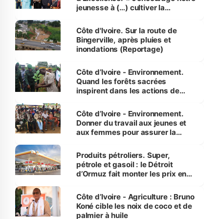
jeunesse à (…) cultiver la
compétence et l’intégrité »
(Alassane Ouattara
Côte d'Ivoire. Sur la route de
Bingerville, après pluies et
inondations (Reportage)
Côte d’Ivoire - Environnement.
Quand les forêts sacrées
inspirent dans les actions de
reboisement
Côte d’Ivoire - Environnement.
Donner du travail aux jeunes et
aux femmes pour assurer la
protection des espèces
menacées
Produits pétroliers. Super,
pétrole et gasoil : le Détroit
d’Ormuz fait monter les prix en
Côte d’Ivoire
Côte d’Ivoire - Agriculture : Bruno
Koné cible les noix de coco et de
palmier à huile