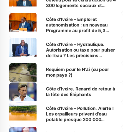
300 logements sociaux et
économiques à Abidjan, Bouaké
et Yamoussoukro
Côte d’Ivoire - Emploi et
autonomisation : un nouveau
Programme au profit de 5,3
millions de jeunes
Côte d’Ivoire - Hydraulique.
Autorisation ou taxe pour puiser
de l’eau ? Les précisions
d’Assahoré
Requiem pour le N’Zi (ou pour
mon pays ?)
Côte d’Ivoire. Renard de retour à
la tête des Éléphants
Côte d’Ivoire - Pollution. Alerte !
Les orpailleurs privent d’eau
potable presque 200 000
habitants autour d’Agboville