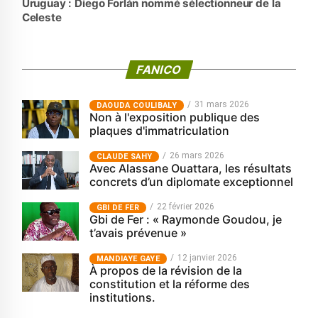
Uruguay : Diego Forlán nommé sélectionneur de la
Celeste
FANICO
31 mars 2026
‎DAOUDA COULIBALY
Non à l'exposition publique des
plaques d'immatriculation
26 mars 2026
CLAUDE SAHY
Avec Alassane Ouattara, les résultats
concrets d’un diplomate exceptionnel
22 février 2026
GBI DE FER
Gbi de Fer : « Raymonde Goudou, je
t’avais prévenue »
12 janvier 2026
MANDIAYE GAYE
À propos de la révision de la
constitution et la réforme des
institutions.