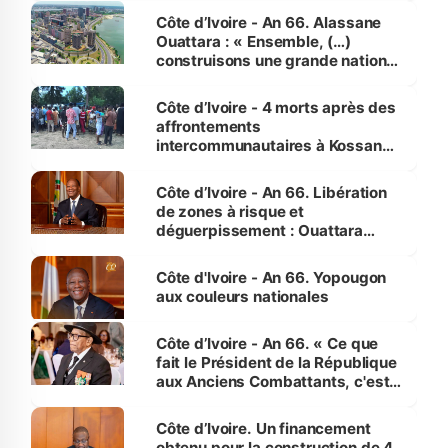
enfants
Côte d’Ivoire - An 66. Alassane
Ouattara : « Ensemble, (…)
construisons une grande nation
pour nous-mêmes et pour les
générations futures »
Côte d’Ivoire - 4 morts après des
affrontements
intercommunautaires à Kossandji
(Alepé) - Notre correspondant au
milieu des sinistrés
Côte d’Ivoire - An 66. Libération
de zones à risque et
déguerpissement : Ouattara
assure du « strict respect de
l'Etat de droit pour préserver les
Côte d'Ivoire - An 66. Yopougon
vies humaines »
aux couleurs nationales
Côte d’Ivoire - An 66. « Ce que
fait le Président de la République
aux Anciens Combattants, c'est
inédit » (Cne Yassoungo Koné ®)
Côte d’Ivoire. Un financement
obtenu pour la construction de 4