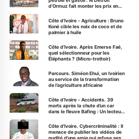
pétrole et gasoil : le Détroit
d’Ormuz fait monter les prix en
Côte d’Ivoire
Côte d’Ivoire - Agriculture : Bruno
Koné cible les noix de coco et de
palmier à huile
Côte d’Ivoire. Après Emerse Faé,
quel sélectionneur pour les
Éléphants ? (Micro-trottoir)
Parcours. Siméon Ehui, un Ivoirien
au service de la transformation
de l’agriculture africaine
Côte d’Ivoire - Accidents. 39
morts après la chute d’un car
dans le fleuve Bafing : Un lecteur
dénonce la légèreté du ministère
des Transports
Côte d'Ivoire. Cybercriminalité : Il
menace de publier les vidéos de
nudité d’une amie qui refuse ses