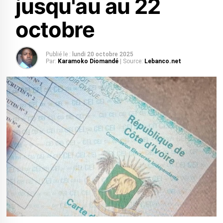
jusqu'au au 22
octobre
Publié le :
lundi 20 octobre 2025
Par:
Karamoko Diomandé
| Source:
Lebanco.net