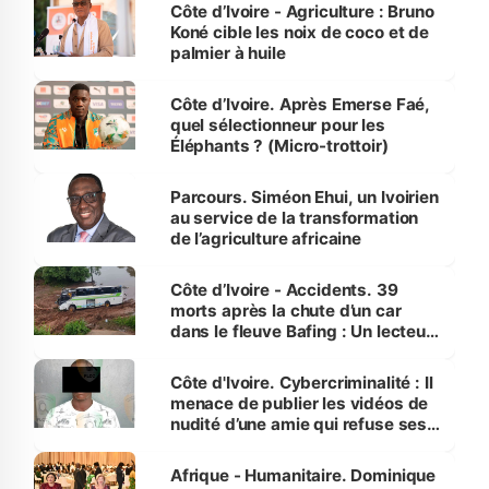
Côte d’Ivoire - Agriculture : Bruno
Koné cible les noix de coco et de
palmier à huile
Côte d’Ivoire. Après Emerse Faé,
quel sélectionneur pour les
Éléphants ? (Micro-trottoir)
Parcours. Siméon Ehui, un Ivoirien
au service de la transformation
de l’agriculture africaine
Côte d’Ivoire - Accidents. 39
morts après la chute d’un car
dans le fleuve Bafing : Un lecteur
dénonce la légèreté du ministère
des Transports
Côte d'Ivoire. Cybercriminalité : Il
menace de publier les vidéos de
nudité d’une amie qui refuse ses
avances
Afrique - Humanitaire. Dominique