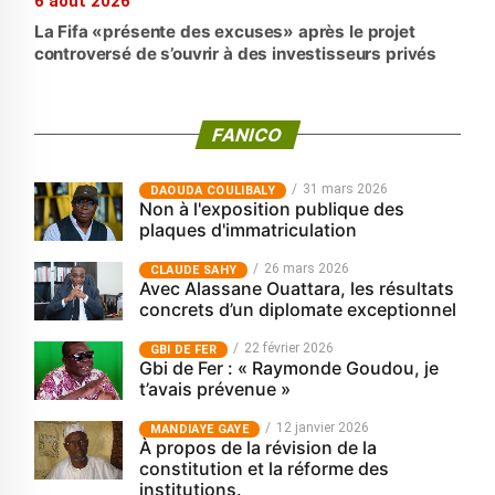
6 août 2026
La Fifa «présente des excuses» après le projet
controversé de s’ouvrir à des investisseurs privés
FANICO
31 mars 2026
‎DAOUDA COULIBALY
Non à l'exposition publique des
plaques d'immatriculation
26 mars 2026
CLAUDE SAHY
Avec Alassane Ouattara, les résultats
concrets d’un diplomate exceptionnel
22 février 2026
GBI DE FER
Gbi de Fer : « Raymonde Goudou, je
t’avais prévenue »
12 janvier 2026
MANDIAYE GAYE
À propos de la révision de la
constitution et la réforme des
institutions.