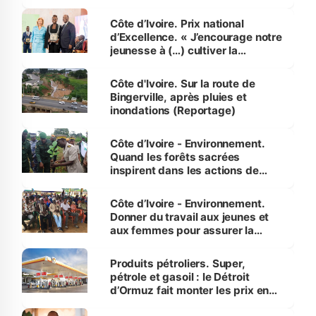
révélé
Côte d’Ivoire. Prix national
d’Excellence. « J’encourage notre
jeunesse à (…) cultiver la
compétence et l’intégrité »
(Alassane Ouattara
Côte d'Ivoire. Sur la route de
Bingerville, après pluies et
inondations (Reportage)
Côte d’Ivoire - Environnement.
Quand les forêts sacrées
inspirent dans les actions de
reboisement
Côte d’Ivoire - Environnement.
Donner du travail aux jeunes et
aux femmes pour assurer la
protection des espèces
menacées
Produits pétroliers. Super,
pétrole et gasoil : le Détroit
d’Ormuz fait monter les prix en
Côte d’Ivoire