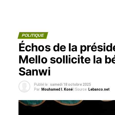
POLITIQUE
Échos de la présid
Mello sollicite la 
Sanwi
Publié le :
samedi 18 octobre 2025
Par:
Mouhamed I. Koné
| Source:
Lebanco.net