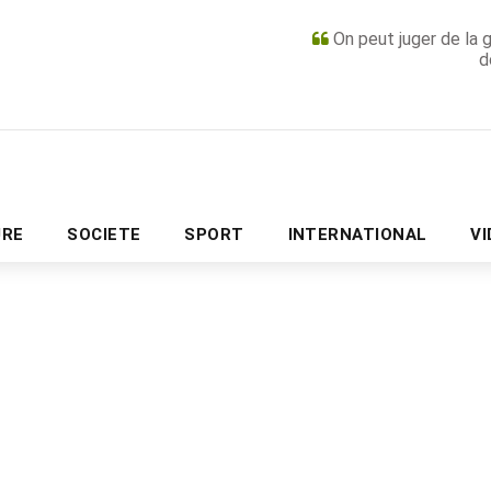
On peut juger de la 
d
PUBLICITÉ
URE
SOCIETE
SPORT
INTERNATIONAL
V