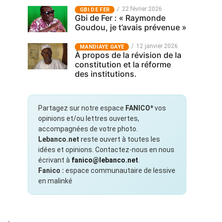
22 février 2026
GBI DE FER
Gbi de Fer : « Raymonde
Goudou, je t’avais prévenue »
12 janvier 2026
MANDIAYE GAYE
À propos de la révision de la
constitution et la réforme
des institutions.
Partagez sur notre espace
FANICO*
vos
opinions et/ou lettres ouvertes,
accompagnées de votre photo.
Lebanco.net
reste ouvert à toutes les
idées et opinions. Contactez-nous en nous
écrivant à
fanico@lebanco.net
.
Fanico :
espace communautaire de lessive
en malinké