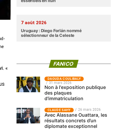
essentiels en Ituri
7 août 2026
Uruguay : Diego Forlán nommé
sélectionneur de la Celeste
ud-
ume
FANICO
i. «
‎DAOUDA COULIBALY
31 mars 2026
ous
Non à l'exposition publique
des plaques
d'immatriculation
26 mars 2026
CLAUDE SAHY
Avec Alassane Ouattara, les
résultats concrets d’un
diplomate exceptionnel