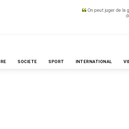
On peut juger de la 
d
PUBLICITÉ
URE
SOCIETE
SPORT
INTERNATIONAL
V