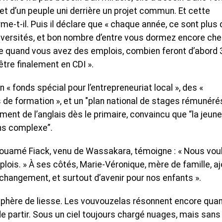
, et d’un peuple uni derrière un projet commun. Et cette
irme-t-il. Puis il déclare que « chaque année, ce sont plus 
iversités, et bon nombre d’entre vous dormez encore che
e quand vous avez des emplois, combien feront d’abord 
tre finalement en CDI ».
 « fonds spécial pour l’entrepreneuriat local », des «
e formation », et un "plan national de stages rémunérés 
ement de l’anglais dès le primaire, convaincu que “la jeun
ans complexe”.
. Kouamé Fiack, venu de Wassakara, témoigne : « Nous vou
plois. » À ses côtés, Marie-Véronique, mère de famille, a
de changement, et surtout d’avenir pour nos enfants ».
phère de liesse. Les vouvouzelas résonnent encore qua
 de partir. Sous un ciel toujours chargé nuages, mais sans