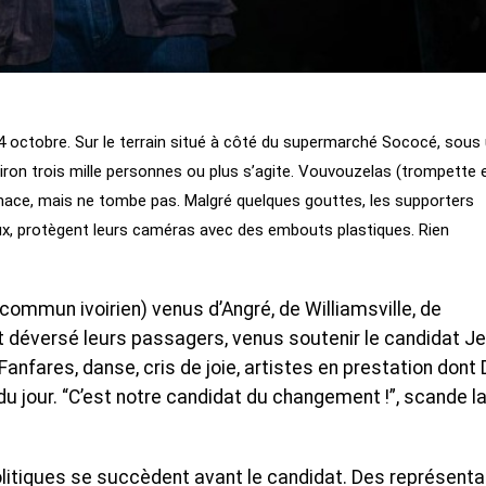
14 octobre. Sur le terrain situé à côté du supermarché Sococé, sous
viron trois mille personnes ou plus s’agite. Vouvouzelas (trompette 
enace, mais ne tombe pas. Malgré quelques gouttes, les supporters
eux, protègent leurs caméras avec des embouts plastiques. Rien
ommun ivoirien) venus d’Angré, de Williamsville, de
t déversé leurs passagers, venus soutenir le candidat J
 Fanfares, danse, cris de joie, artistes en prestation dont
 du jour. “C’est notre candidat du changement !”, scande l
olitiques se succèdent avant le candidat. Des représent