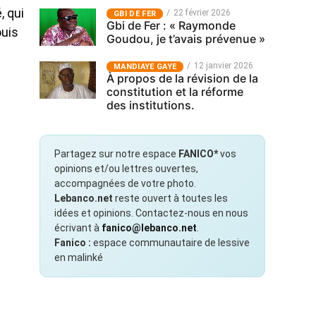
, qui
22 février 2026
GBI DE FER
Gbi de Fer : « Raymonde
ouis
Goudou, je t’avais prévenue »
12 janvier 2026
MANDIAYE GAYE
À propos de la révision de la
constitution et la réforme
des institutions.
Partagez sur notre espace
FANICO*
vos
opinions et/ou lettres ouvertes,
accompagnées de votre photo.
Lebanco.net
reste ouvert à toutes les
idées et opinions. Contactez-nous en nous
écrivant à
fanico@lebanco.net
.
Fanico :
espace communautaire de lessive
en malinké