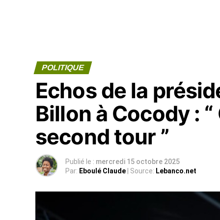
POLITIQUE
Echos de la présid
Billon à Cocody : “
second tour ”
Publié le :
mercredi 15 octobre 2025
Par:
Eboulé Claude
| Source:
Lebanco.net