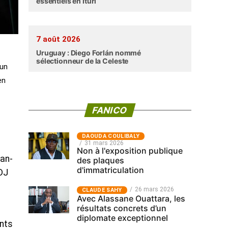
essentiels en Ituri
7 août 2026
Uruguay : Diego Forlán nommé
sélectionneur de la Celeste
 un
en
FANICO
‎DAOUDA COULIBALY
31 mars 2026
Non à l'exposition publique
ean-
des plaques
d'immatriculation
 DJ
a
26 mars 2026
CLAUDE SAHY
Avec Alassane Ouattara, les
résultats concrets d’un
diplomate exceptionnel
ants