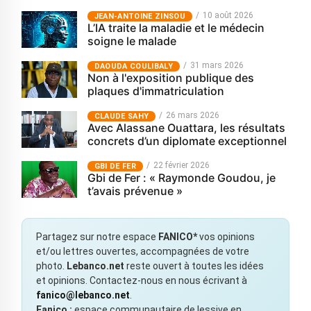
10 août 2026
JEAN-ANTOINE ZINSOU
L’IA traite la maladie et le médecin
soigne le malade
31 mars 2026
‎DAOUDA COULIBALY
Non à l'exposition publique des
plaques d'immatriculation
26 mars 2026
CLAUDE SAHY
Avec Alassane Ouattara, les résultats
concrets d’un diplomate exceptionnel
22 février 2026
GBI DE FER
Gbi de Fer : « Raymonde Goudou, je
t’avais prévenue »
Partagez sur notre espace
FANICO*
vos opinions
et/ou lettres ouvertes, accompagnées de votre
photo.
Lebanco.net
reste ouvert à toutes les idées
et opinions. Contactez-nous en nous écrivant à
fanico@lebanco.net
.
Fanico :
espace communautaire de lessive en