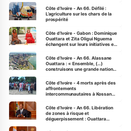
Côte d’Ivoire - An 66. Défilé :
L’agriculture sur les chars de la
prospérité
Côte d’Ivoire - Gabon : Dominique
Ouattara et Zita Oligui Nguema
échangent sur leurs initiatives en
faveur des femmes et des
enfants
Côte d’Ivoire - An 66. Alassane
Ouattara : « Ensemble, (…)
construisons une grande nation
pour nous-mêmes et pour les
générations futures »
Côte d’Ivoire - 4 morts après des
affrontements
intercommunautaires à Kossandji
(Alepé) - Notre correspondant au
milieu des sinistrés
Côte d’Ivoire - An 66. Libération
de zones à risque et
déguerpissement : Ouattara
assure du « strict respect de
l'Etat de droit pour préserver les