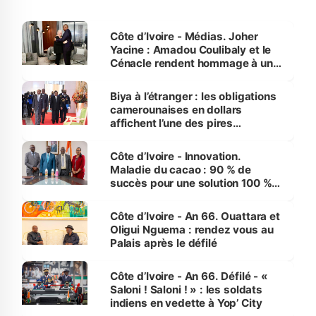
Côte d’Ivoire - Médias. Joher
Yacine : Amadou Coulibaly et le
Cénacle rendent hommage à un
grand journaliste sportif
Biya à l’étranger : les obligations
camerounaises en dollars
affichent l’une des pires
performances d’Afrique
Côte d’Ivoire - Innovation.
Maladie du cacao : 90 % de
succès pour une solution 100 %
made in Côte d'Ivoire
Côte d’Ivoire - An 66. Ouattara et
Oligui Nguema : rendez vous au
Palais après le défilé
Côte d’Ivoire - An 66. Défilé - «
Saloni ! Saloni ! » : les soldats
indiens en vedette à Yop’ City