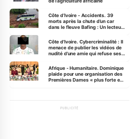
de l’agriculture africaine
Côte d’Ivoire - Accidents. 39
morts après la chute d’un car
dans le fleuve Bafing : Un lecteur
dénonce la légèreté du ministère
des Transports
Côte d'Ivoire. Cybercriminalité : Il
menace de publier les vidéos de
nudité d’une amie qui refuse ses
avances
Afrique - Humanitaire. Dominique
plaide pour une organisation des
Premières Dames « plus forte et
influente, dont l'impact s'affirme
sur la scène internationale »
PUBLICITÉ