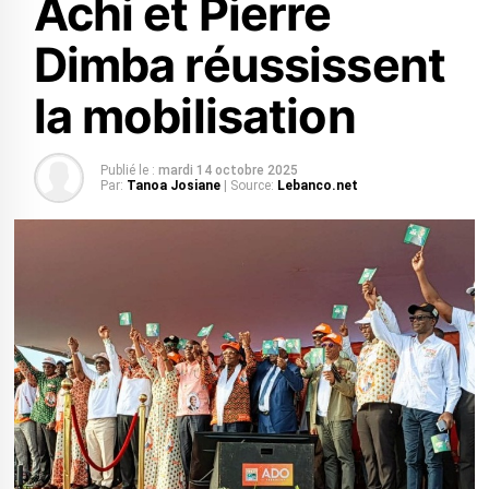
Achi et Pierre
Dimba réussissent
la mobilisation
Publié le :
mardi 14 octobre 2025
Par:
Tanoa Josiane
| Source:
Lebanco.net