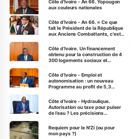
Côte d'Ivoire - An 66. Yopougon
vies humaines »
aux couleurs nationales
Côte d’Ivoire - An 66. « Ce que
fait le Président de la République
aux Anciens Combattants, c'est
inédit » (Cne Yassoungo Koné ®)
Côte d’Ivoire. Un financement
obtenu pour la construction de 4
300 logements sociaux et
économiques à Abidjan, Bouaké
et Yamoussoukro
Côte d’Ivoire - Emploi et
autonomisation : un nouveau
Programme au profit de 5,3
millions de jeunes
Côte d’Ivoire - Hydraulique.
Autorisation ou taxe pour puiser
de l’eau ? Les précisions
d’Assahoré
Requiem pour le N’Zi (ou pour
mon pays ?)