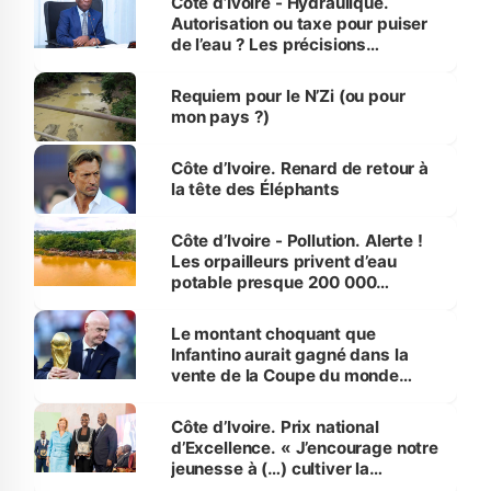
Côte d’Ivoire - Hydraulique.
Autorisation ou taxe pour puiser
de l’eau ? Les précisions
d’Assahoré
Requiem pour le N’Zi (ou pour
mon pays ?)
Côte d’Ivoire. Renard de retour à
la tête des Éléphants
Côte d’Ivoire - Pollution. Alerte !
Les orpailleurs privent d’eau
potable presque 200 000
habitants autour d’Agboville
Le montant choquant que
Infantino aurait gagné dans la
vente de la Coupe du monde
révélé
Côte d’Ivoire. Prix national
d’Excellence. « J’encourage notre
jeunesse à (…) cultiver la
compétence et l’intégrité »