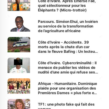
Côte d’Ivoire. Après Emerse Faé,
quel sélectionneur pour les
Éléphants ? (Micro-trottoir)
Parcours. Siméon Ehui, un Ivoirien
au service de la transformation
de l’agriculture africaine
Côte d’Ivoire - Accidents. 39
morts après la chute d’un car
dans le fleuve Bafing : Un lecteur
dénonce la légèreté du ministère
des Transports
Côte d'Ivoire. Cybercriminalité : Il
menace de publier les vidéos de
nudité d’une amie qui refuse ses
avances
Afrique - Humanitaire. Dominique
plaide pour une organisation des
Premières Dames « plus forte et
influente, dont l'impact s'affirme
sur la scène internationale »
TF1 : une photo fake qui fait des
vagues