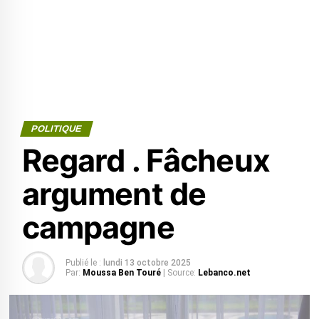
POLITIQUE
Regard . Fâcheux
argument de
campagne
Publié le :
lundi 13 octobre 2025
Par:
Moussa Ben Touré
| Source:
Lebanco.net