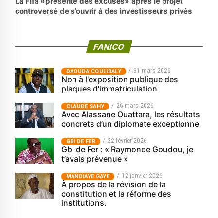
La Fifa «présente des excuses» après le projet
controversé de s’ouvrir à des investisseurs privés
FANICO
31 mars 2026
‎DAOUDA COULIBALY
Non à l'exposition publique des
plaques d'immatriculation
26 mars 2026
CLAUDE SAHY
Avec Alassane Ouattara, les résultats
concrets d’un diplomate exceptionnel
22 février 2026
GBI DE FER
Gbi de Fer : « Raymonde Goudou, je
t’avais prévenue »
12 janvier 2026
MANDIAYE GAYE
À propos de la révision de la
constitution et la réforme des
institutions.