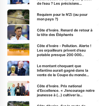
de l’eau ? Les précisions
d’Assahoré
Requiem pour le N’Zi (ou pour
mon pays ?)
Côte d’Ivoire. Renard de retour à
la tête des Éléphants
Côte d’Ivoire - Pollution. Alerte !
Les orpailleurs privent d’eau
potable presque 200 000
habitants autour d’Agboville
Le montant choquant que
Infantino aurait gagné dans la
vente de la Coupe du monde
révélé
Côte d’Ivoire. Prix national
d’Excellence. « J’encourage notre
jeunesse à (…) cultiver la
compétence et l’intégrité »
(Alassane Ouattara