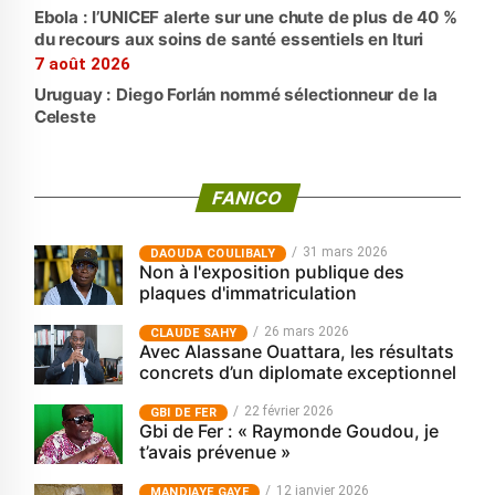
Ebola : l’UNICEF alerte sur une chute de plus de 40 %
du recours aux soins de santé essentiels en Ituri
7 août 2026
Uruguay : Diego Forlán nommé sélectionneur de la
Celeste
FANICO
31 mars 2026
‎DAOUDA COULIBALY
Non à l'exposition publique des
plaques d'immatriculation
26 mars 2026
CLAUDE SAHY
Avec Alassane Ouattara, les résultats
concrets d’un diplomate exceptionnel
22 février 2026
GBI DE FER
Gbi de Fer : « Raymonde Goudou, je
t’avais prévenue »
12 janvier 2026
MANDIAYE GAYE