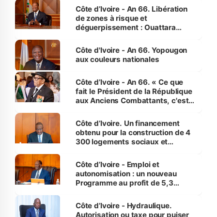
milieu des sinistrés
Côte d’Ivoire - An 66. Libération
de zones à risque et
déguerpissement : Ouattara
assure du « strict respect de
l'Etat de droit pour préserver les
Côte d'Ivoire - An 66. Yopougon
vies humaines »
aux couleurs nationales
Côte d’Ivoire - An 66. « Ce que
fait le Président de la République
aux Anciens Combattants, c'est
inédit » (Cne Yassoungo Koné ®)
Côte d’Ivoire. Un financement
obtenu pour la construction de 4
300 logements sociaux et
économiques à Abidjan, Bouaké
et Yamoussoukro
Côte d’Ivoire - Emploi et
autonomisation : un nouveau
Programme au profit de 5,3
millions de jeunes
Côte d’Ivoire - Hydraulique.
Autorisation ou taxe pour puiser