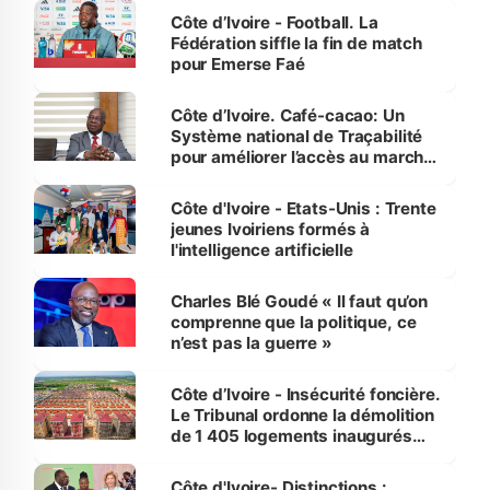
Côte d’Ivoire - Football. La
Fédération siffle la fin de match
pour Emerse Faé
Côte d’Ivoire. Café-cacao: Un
Système national de Traçabilité
pour améliorer l’accès au marché
international
Côte d'Ivoire - Etats-Unis : Trente
jeunes Ivoiriens formés à
l'intelligence artificielle
Charles Blé Goudé « Il faut qu’on
comprenne que la politique, ce
n’est pas la guerre »
Côte d’Ivoire - Insécurité foncière.
Le Tribunal ordonne la démolition
de 1 405 logements inaugurés
par le Premier ministre à Grand-
Bassam
Côte d'Ivoire- Distinctions :