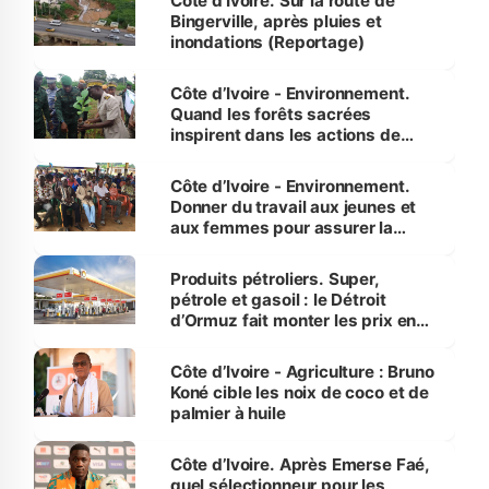
Côte d'Ivoire. Sur la route de
Bingerville, après pluies et
inondations (Reportage)
Côte d’Ivoire - Environnement.
Quand les forêts sacrées
inspirent dans les actions de
reboisement
Côte d’Ivoire - Environnement.
Donner du travail aux jeunes et
aux femmes pour assurer la
protection des espèces
menacées
Produits pétroliers. Super,
pétrole et gasoil : le Détroit
d’Ormuz fait monter les prix en
Côte d’Ivoire
Côte d’Ivoire - Agriculture : Bruno
Koné cible les noix de coco et de
palmier à huile
Côte d’Ivoire. Après Emerse Faé,
quel sélectionneur pour les