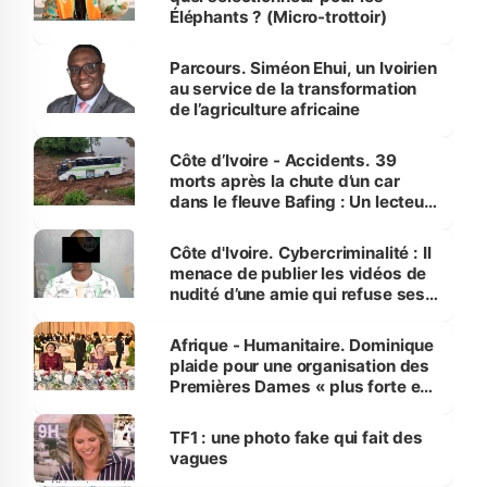
Éléphants ? (Micro-trottoir)
Parcours. Siméon Ehui, un Ivoirien
au service de la transformation
de l’agriculture africaine
Côte d’Ivoire - Accidents. 39
morts après la chute d’un car
dans le fleuve Bafing : Un lecteur
dénonce la légèreté du ministère
des Transports
Côte d'Ivoire. Cybercriminalité : Il
menace de publier les vidéos de
nudité d’une amie qui refuse ses
avances
Afrique - Humanitaire. Dominique
plaide pour une organisation des
Premières Dames « plus forte et
influente, dont l'impact s'affirme
sur la scène internationale »
TF1 : une photo fake qui fait des
vagues