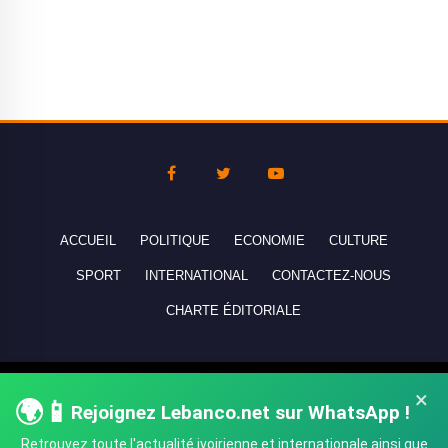
ACCUEIL
POLITIQUE
ECONOMIE
CULTURE
SPORT
INTERNATIONAL
CONTACTEZ-NOUS
CHARTE ÉDITORIALE
Copyright © 2010-2026 lebanco.net - Tous droits de reproduction
×
🌍📱
réservés - All rights reserved.
Rejoignez Lebanco.net sur WhatsApp !
Retrouvez toute l'actualité ivoirienne et internationale ainsi que