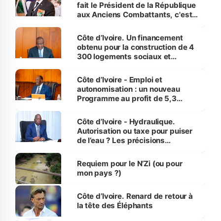
fait le Président de la République
aux Anciens Combattants, c'est
inédit » (Cne Yassoungo Koné ®)
Côte d’Ivoire. Un financement
obtenu pour la construction de 4
300 logements sociaux et
économiques à Abidjan, Bouaké
et Yamoussoukro
Côte d’Ivoire - Emploi et
autonomisation : un nouveau
Programme au profit de 5,3
millions de jeunes
Côte d’Ivoire - Hydraulique.
Autorisation ou taxe pour puiser
de l’eau ? Les précisions
d’Assahoré
Requiem pour le N’Zi (ou pour
mon pays ?)
Côte d’Ivoire. Renard de retour à
la tête des Éléphants