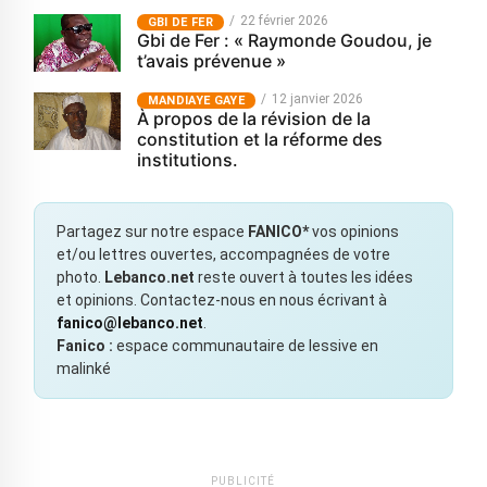
22 février 2026
GBI DE FER
Gbi de Fer : « Raymonde Goudou, je
t’avais prévenue »
12 janvier 2026
MANDIAYE GAYE
À propos de la révision de la
constitution et la réforme des
institutions.
Partagez sur notre espace
FANICO*
vos opinions
et/ou lettres ouvertes, accompagnées de votre
photo.
Lebanco.net
reste ouvert à toutes les idées
et opinions. Contactez-nous en nous écrivant à
fanico@lebanco.net
.
Fanico :
espace communautaire de lessive en
malinké
PUBLICITÉ