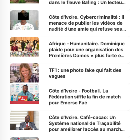
dans le fleuve Bafing : Un lecteur
dénonce la légèreté du ministère
des Transports
Côte d'Ivoire. Cybercriminalité : Il
menace de publier les vidéos de
nudité d’une amie qui refuse ses
avances
Afrique - Humanitaire. Dominique
plaide pour une organisation des
Premières Dames « plus forte et
influente, dont l'impact s'affirme
sur la scène internationale »
TF1 : une photo fake qui fait des
vagues
Côte d’Ivoire - Football. La
Fédération siffle la fin de match
pour Emerse Faé
Côte d’Ivoire. Café-cacao: Un
Système national de Traçabilité
pour améliorer l’accès au marché
international