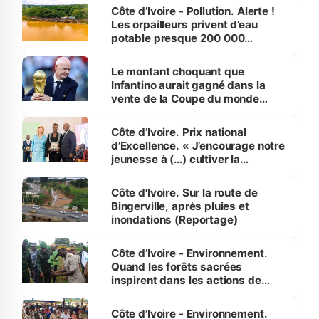
Côte d’Ivoire - Pollution. Alerte !
Les orpailleurs privent d’eau
potable presque 200 000
habitants autour d’Agboville
Le montant choquant que
Infantino aurait gagné dans la
vente de la Coupe du monde
révélé
Côte d’Ivoire. Prix national
d’Excellence. « J’encourage notre
jeunesse à (…) cultiver la
compétence et l’intégrité »
(Alassane Ouattara
Côte d'Ivoire. Sur la route de
Bingerville, après pluies et
inondations (Reportage)
Côte d’Ivoire - Environnement.
Quand les forêts sacrées
inspirent dans les actions de
reboisement
Côte d’Ivoire - Environnement.