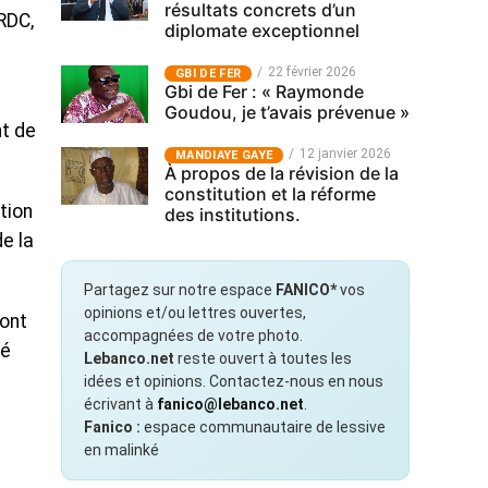
résultats concrets d’un
 RDC,
diplomate exceptionnel
22 février 2026
GBI DE FER
Gbi de Fer : « Raymonde
Goudou, je t’avais prévenue »
nt de
12 janvier 2026
MANDIAYE GAYE
À propos de la révision de la
constitution et la réforme
tion
des institutions.
e la
Partagez sur notre espace
FANICO*
vos
opinions et/ou lettres ouvertes,
dont
accompagnées de votre photo.
té
Lebanco.net
reste ouvert à toutes les
idées et opinions. Contactez-nous en nous
écrivant à
fanico@lebanco.net
.
Fanico :
espace communautaire de lessive
en malinké