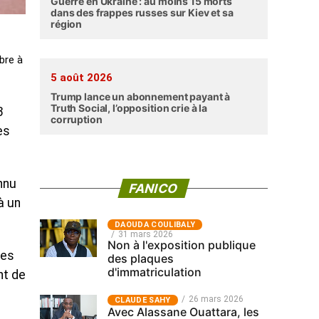
Guerre en Ukraine : au moins 15 morts
dans des frappes russes sur Kiev et sa
région
bre à
5 août 2026
Trump lance un abonnement payant à
Truth Social, l’opposition crie à la
3
corruption
es
nnu
FANICO
à un
‎DAOUDA COULIBALY
31 mars 2026
Non à l'exposition publique
des
des plaques
d'immatriculation
nt de
26 mars 2026
CLAUDE SAHY
Avec Alassane Ouattara, les