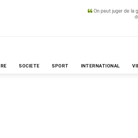
On peut juger de la 
d
PUBLICITÉ
URE
SOCIETE
SPORT
INTERNATIONAL
V