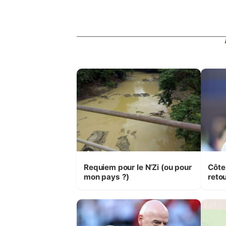
Requiem pour le N’Zi (ou pour
Côte
mon pays ?)
retou