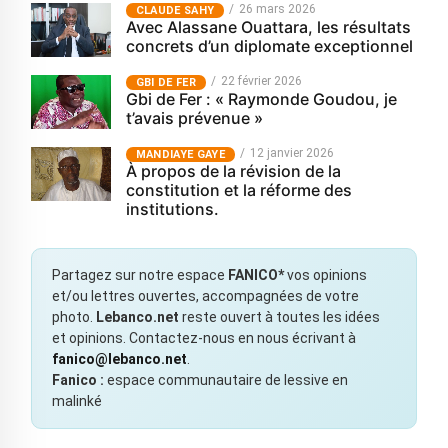
26 mars 2026
CLAUDE SAHY
Avec Alassane Ouattara, les résultats
concrets d’un diplomate exceptionnel
22 février 2026
GBI DE FER
Gbi de Fer : « Raymonde Goudou, je
t’avais prévenue »
12 janvier 2026
MANDIAYE GAYE
À propos de la révision de la
constitution et la réforme des
institutions.
Partagez sur notre espace
FANICO*
vos opinions
et/ou lettres ouvertes, accompagnées de votre
photo.
Lebanco.net
reste ouvert à toutes les idées
et opinions. Contactez-nous en nous écrivant à
fanico@lebanco.net
.
Fanico :
espace communautaire de lessive en
malinké