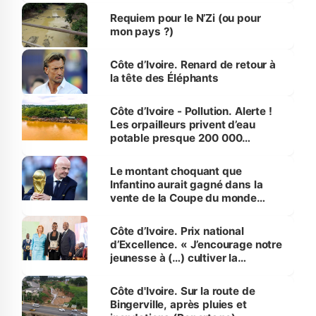
Requiem pour le N’Zi (ou pour
mon pays ?)
Côte d’Ivoire. Renard de retour à
la tête des Éléphants
Côte d’Ivoire - Pollution. Alerte !
Les orpailleurs privent d’eau
potable presque 200 000
habitants autour d’Agboville
Le montant choquant que
Infantino aurait gagné dans la
vente de la Coupe du monde
révélé
Côte d’Ivoire. Prix national
d’Excellence. « J’encourage notre
jeunesse à (…) cultiver la
compétence et l’intégrité »
(Alassane Ouattara
Côte d'Ivoire. Sur la route de
Bingerville, après pluies et