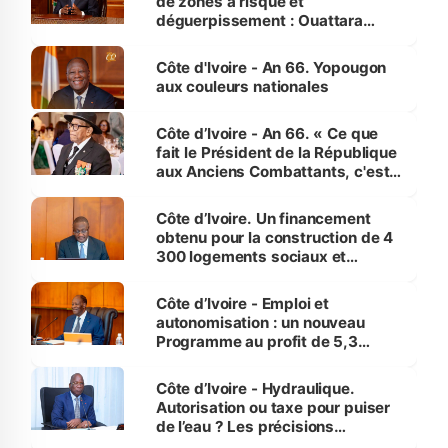
de zones à risque et
déguerpissement : Ouattara
assure du « strict respect de
l'Etat de droit pour préserver les
Côte d'Ivoire - An 66. Yopougon
vies humaines »
aux couleurs nationales
Côte d’Ivoire - An 66. « Ce que
fait le Président de la République
aux Anciens Combattants, c'est
inédit » (Cne Yassoungo Koné ®)
Côte d’Ivoire. Un financement
obtenu pour la construction de 4
300 logements sociaux et
économiques à Abidjan, Bouaké
et Yamoussoukro
Côte d’Ivoire - Emploi et
autonomisation : un nouveau
Programme au profit de 5,3
millions de jeunes
Côte d’Ivoire - Hydraulique.
Autorisation ou taxe pour puiser
de l’eau ? Les précisions
d’Assahoré