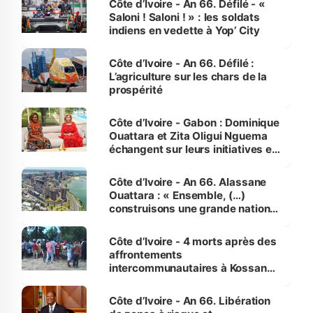
Côte d’Ivoire - An 66. Défilé - «
Saloni ! Saloni ! » : les soldats
indiens en vedette à Yop’ City
Côte d’Ivoire - An 66. Défilé :
L’agriculture sur les chars de la
prospérité
Côte d’Ivoire - Gabon : Dominique
Ouattara et Zita Oligui Nguema
échangent sur leurs initiatives en
faveur des femmes et des
enfants
Côte d’Ivoire - An 66. Alassane
Ouattara : « Ensemble, (…)
construisons une grande nation
pour nous-mêmes et pour les
générations futures »
Côte d’Ivoire - 4 morts après des
affrontements
intercommunautaires à Kossandji
(Alepé) - Notre correspondant au
milieu des sinistrés
Côte d’Ivoire - An 66. Libération