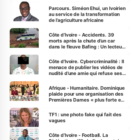
Parcours. Siméon Ehui, un Ivoirien
au service de la transformation
de l’agriculture africaine
Côte d’Ivoire - Accidents. 39
morts après la chute d’un car
dans le fleuve Bafing : Un lecteur
dénonce la légèreté du ministère
des Transports
Côte d'Ivoire. Cybercriminalité : Il
menace de publier les vidéos de
nudité d’une amie qui refuse ses
avances
Afrique - Humanitaire. Dominique
plaide pour une organisation des
Premières Dames « plus forte et
influente, dont l'impact s'affirme
sur la scène internationale »
TF1 : une photo fake qui fait des
vagues
Côte d’Ivoire - Football. La