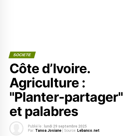
SOCIETE
Côte d’Ivoire.
Agriculture :
"Planter-partager"
et palabres
Publié le :
lundi 29 septembre 2025
Par:
Tanoa Josiane
| Source:
Lebanco.net