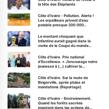
la tête des Éléphants
Côte d’Ivoire - Pollution. Alerte !
Les orpailleurs privent d’eau
potable presque 200 000
habitants autour d’Agboville
Le montant choquant que
Infantino aurait gagné dans la
vente de la Coupe du monde
révélé
Côte d’Ivoire. Prix national
d’Excellence. « J’encourage notre
jeunesse à (…) cultiver la
compétence et l’intégrité »
(Alassane Ouattara
Côte d'Ivoire. Sur la route de
Bingerville, après pluies et
inondations (Reportage)
Côte d’Ivoire - Environnement.
Quand les forêts sacrées
inspirent dans les actions de