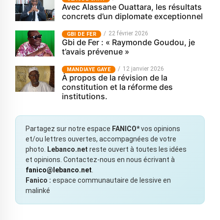
Avec Alassane Ouattara, les résultats
concrets d’un diplomate exceptionnel
22 février 2026
GBI DE FER
Gbi de Fer : « Raymonde Goudou, je
t’avais prévenue »
12 janvier 2026
MANDIAYE GAYE
À propos de la révision de la
constitution et la réforme des
institutions.
Partagez sur notre espace
FANICO*
vos opinions
et/ou lettres ouvertes, accompagnées de votre
photo.
Lebanco.net
reste ouvert à toutes les idées
et opinions. Contactez-nous en nous écrivant à
fanico@lebanco.net
.
Fanico :
espace communautaire de lessive en
malinké