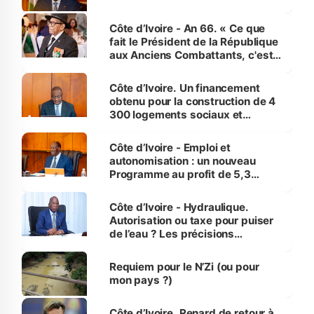
Côte d’Ivoire - An 66. « Ce que
fait le Président de la République
aux Anciens Combattants, c'est
inédit » (Cne Yassoungo Koné ®)
Côte d’Ivoire. Un financement
obtenu pour la construction de 4
300 logements sociaux et
économiques à Abidjan, Bouaké
et Yamoussoukro
Côte d’Ivoire - Emploi et
autonomisation : un nouveau
Programme au profit de 5,3
millions de jeunes
Côte d’Ivoire - Hydraulique.
Autorisation ou taxe pour puiser
de l’eau ? Les précisions
d’Assahoré
Requiem pour le N’Zi (ou pour
mon pays ?)
Côte d’Ivoire. Renard de retour à