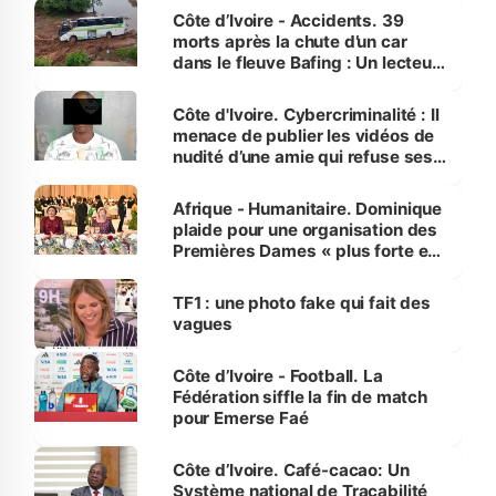
Côte d’Ivoire - Accidents. 39
morts après la chute d’un car
dans le fleuve Bafing : Un lecteur
dénonce la légèreté du ministère
des Transports
Côte d'Ivoire. Cybercriminalité : Il
menace de publier les vidéos de
nudité d’une amie qui refuse ses
avances
Afrique - Humanitaire. Dominique
plaide pour une organisation des
Premières Dames « plus forte et
influente, dont l'impact s'affirme
sur la scène internationale »
TF1 : une photo fake qui fait des
vagues
Côte d’Ivoire - Football. La
Fédération siffle la fin de match
pour Emerse Faé
Côte d’Ivoire. Café-cacao: Un
Système national de Traçabilité