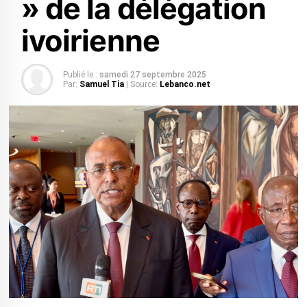
» de la délégation
ivoirienne
Publié le :
samedi 27 septembre 2025
Par:
Samuel Tia
| Source:
Lebanco.net