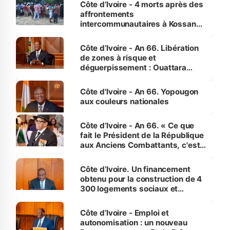
Côte d’Ivoire - 4 morts après des
affrontements
intercommunautaires à Kossandji
(Alepé) - Notre correspondant au
milieu des sinistrés
Côte d’Ivoire - An 66. Libération
de zones à risque et
déguerpissement : Ouattara
assure du « strict respect de
l'Etat de droit pour préserver les
Côte d'Ivoire - An 66. Yopougon
vies humaines »
aux couleurs nationales
Côte d’Ivoire - An 66. « Ce que
fait le Président de la République
aux Anciens Combattants, c'est
inédit » (Cne Yassoungo Koné ®)
Côte d’Ivoire. Un financement
obtenu pour la construction de 4
300 logements sociaux et
économiques à Abidjan, Bouaké
et Yamoussoukro
Côte d’Ivoire - Emploi et
autonomisation : un nouveau