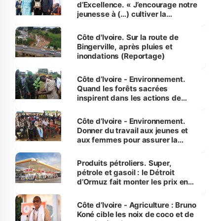
d’Excellence. « J’encourage notre
jeunesse à (…) cultiver la
compétence et l’intégrité »
(Alassane Ouattara
Côte d'Ivoire. Sur la route de
Bingerville, après pluies et
inondations (Reportage)
Côte d’Ivoire - Environnement.
Quand les forêts sacrées
inspirent dans les actions de
reboisement
Côte d’Ivoire - Environnement.
Donner du travail aux jeunes et
aux femmes pour assurer la
protection des espèces
menacées
Produits pétroliers. Super,
pétrole et gasoil : le Détroit
d’Ormuz fait monter les prix en
Côte d’Ivoire
Côte d’Ivoire - Agriculture : Bruno
Koné cible les noix de coco et de