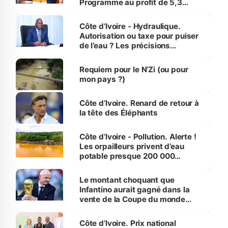
Programme au profit de 5,3
millions de jeunes
Côte d’Ivoire - Hydraulique.
Autorisation ou taxe pour puiser
de l’eau ? Les précisions
d’Assahoré
Requiem pour le N’Zi (ou pour
mon pays ?)
Côte d’Ivoire. Renard de retour à
la tête des Éléphants
Côte d’Ivoire - Pollution. Alerte !
Les orpailleurs privent d’eau
potable presque 200 000
habitants autour d’Agboville
Le montant choquant que
Infantino aurait gagné dans la
vente de la Coupe du monde
révélé
Côte d’Ivoire. Prix national