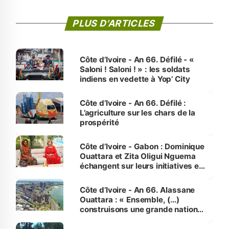
PLUS D'ARTICLES
Côte d’Ivoire - An 66. Défilé - «
Saloni ! Saloni ! » : les soldats
indiens en vedette à Yop’ City
Côte d’Ivoire - An 66. Défilé :
L’agriculture sur les chars de la
prospérité
Côte d’Ivoire - Gabon : Dominique
Ouattara et Zita Oligui Nguema
échangent sur leurs initiatives en
faveur des femmes et des
enfants
Côte d’Ivoire - An 66. Alassane
Ouattara : « Ensemble, (…)
construisons une grande nation
pour nous-mêmes et pour les
générations futures »