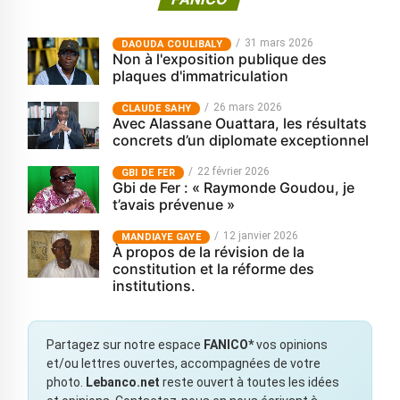
31 mars 2026
‎DAOUDA COULIBALY
Non à l'exposition publique des
plaques d'immatriculation
26 mars 2026
CLAUDE SAHY
Avec Alassane Ouattara, les résultats
concrets d’un diplomate exceptionnel
22 février 2026
GBI DE FER
Gbi de Fer : « Raymonde Goudou, je
t’avais prévenue »
12 janvier 2026
MANDIAYE GAYE
À propos de la révision de la
constitution et la réforme des
institutions.
Partagez sur notre espace
FANICO*
vos opinions
et/ou lettres ouvertes, accompagnées de votre
photo.
Lebanco.net
reste ouvert à toutes les idées