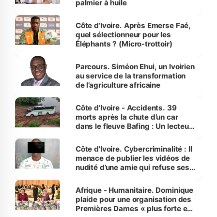
palmier à huile
Côte d’Ivoire. Après Emerse Faé,
quel sélectionneur pour les
Éléphants ? (Micro-trottoir)
Parcours. Siméon Ehui, un Ivoirien
au service de la transformation
de l’agriculture africaine
Côte d’Ivoire - Accidents. 39
morts après la chute d’un car
dans le fleuve Bafing : Un lecteur
dénonce la légèreté du ministère
des Transports
Côte d'Ivoire. Cybercriminalité : Il
menace de publier les vidéos de
nudité d’une amie qui refuse ses
avances
Afrique - Humanitaire. Dominique
plaide pour une organisation des
Premières Dames « plus forte et