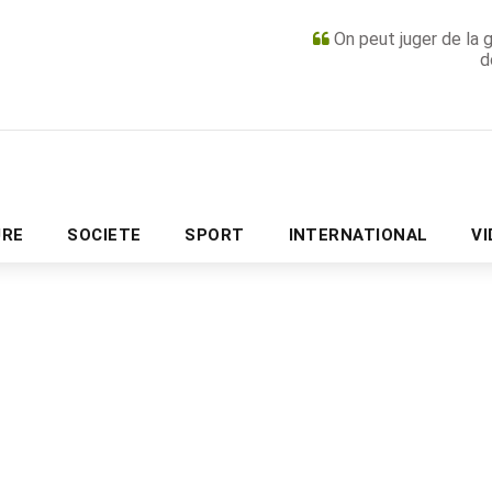
On peut juger de la 
d
PUBLICITÉ
URE
SOCIETE
SPORT
INTERNATIONAL
V