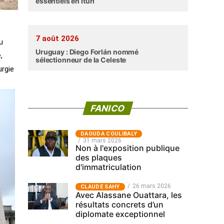
essentiels en Ituri
7 août 2026
u
Uruguay : Diego Forlán nommé
,
sélectionneur de la Celeste
urgie
FANICO
‎DAOUDA COULIBALY
31 mars 2026
Non à l'exposition publique
des plaques
d'immatriculation
26 mars 2026
CLAUDE SAHY
Avec Alassane Ouattara, les
résultats concrets d’un
diplomate exceptionnel