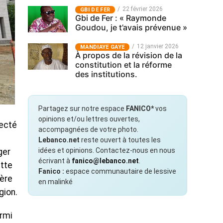
22 février 2026
GBI DE FER
Gbi de Fer : « Raymonde
Goudou, je t’avais prévenue »
12 janvier 2026
MANDIAYE GAYE
À propos de la révision de la
constitution et la réforme
des institutions.
Partagez sur notre espace
FANICO*
vos
opinions et/ou lettres ouvertes,
lecté
accompagnées de votre photo.
Lebanco.net
reste ouvert à toutes les
idées et opinions. Contactez-nous en nous
ger
écrivant à
fanico@lebanco.net
.
ette
Fanico :
espace communautaire de lessive
ière
en malinké
gion.
armi