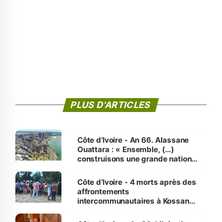
PLUS D'ARTICLES
Côte d’Ivoire - An 66. Alassane
Ouattara : « Ensemble, (…)
construisons une grande nation
pour nous-mêmes et pour les
générations futures »
Côte d’Ivoire - 4 morts après des
affrontements
intercommunautaires à Kossandji
(Alepé) - Notre correspondant au
milieu des sinistrés