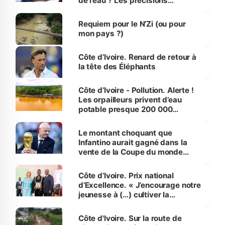
de l’eau ? Les précisions
d’Assahoré
Requiem pour le N’Zi (ou pour
mon pays ?)
Côte d’Ivoire. Renard de retour à
la tête des Éléphants
Côte d’Ivoire - Pollution. Alerte !
Les orpailleurs privent d’eau
potable presque 200 000
habitants autour d’Agboville
Le montant choquant que
Infantino aurait gagné dans la
vente de la Coupe du monde
révélé
Côte d’Ivoire. Prix national
d’Excellence. « J’encourage notre
jeunesse à (…) cultiver la
compétence et l’intégrité »
(Alassane Ouattara
Côte d'Ivoire. Sur la route de