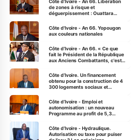
Côte d’Ivoire - An 66. Libération
de zones à risque et
déguerpissement : Ouattara
assure du « strict respect de
l'Etat de droit pour préserver les
Côte d'Ivoire - An 66. Yopougon
vies humaines »
aux couleurs nationales
Côte d’Ivoire - An 66. « Ce que
fait le Président de la République
aux Anciens Combattants, c'est
inédit » (Cne Yassoungo Koné ®)
Côte d’Ivoire. Un financement
obtenu pour la construction de 4
300 logements sociaux et
économiques à Abidjan, Bouaké
et Yamoussoukro
Côte d’Ivoire - Emploi et
autonomisation : un nouveau
Programme au profit de 5,3
millions de jeunes
Côte d’Ivoire - Hydraulique.
Autorisation ou taxe pour puiser