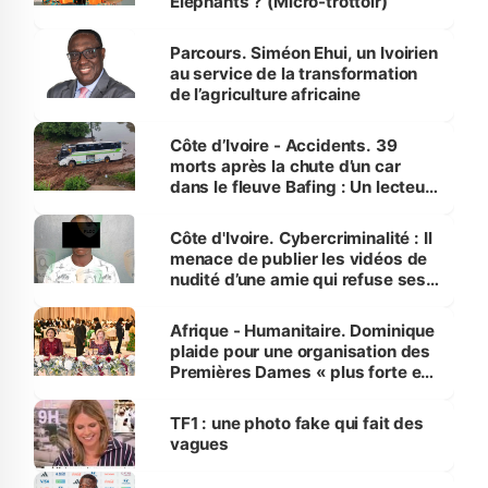
Éléphants ? (Micro-trottoir)
Parcours. Siméon Ehui, un Ivoirien
au service de la transformation
de l’agriculture africaine
Côte d’Ivoire - Accidents. 39
morts après la chute d’un car
dans le fleuve Bafing : Un lecteur
dénonce la légèreté du ministère
des Transports
Côte d'Ivoire. Cybercriminalité : Il
menace de publier les vidéos de
nudité d’une amie qui refuse ses
avances
Afrique - Humanitaire. Dominique
plaide pour une organisation des
Premières Dames « plus forte et
influente, dont l'impact s'affirme
sur la scène internationale »
TF1 : une photo fake qui fait des
vagues