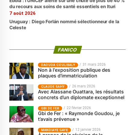
Ebola : l’UNICEF alerte sur une chute de plus de 40 %
du recours aux soins de santé essentiels en Ituri
7 août 2026
Uruguay : Diego Forlán nommé sélectionneur de la
Celeste
FANICO
31 mars 2026
‎DAOUDA COULIBALY
Non à l'exposition publique des
plaques d'immatriculation
26 mars 2026
CLAUDE SAHY
Avec Alassane Ouattara, les résultats
concrets d’un diplomate exceptionnel
22 février 2026
GBI DE FER
Gbi de Fer : « Raymonde Goudou, je
t’avais prévenue »
12 janvier 2026
MANDIAYE GAYE