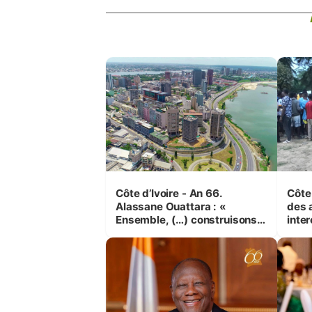
Côte d’Ivoire - An 66.
Côte 
Alassane Ouattara : «
des 
Ensemble, (…) construisons
inte
une grande nation pour nous-
Koss
mêmes et pour les
corr
générations futures »
sinis