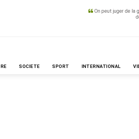
On peut juger de la 
d
PUBLICITÉ
URE
SOCIETE
SPORT
INTERNATIONAL
V