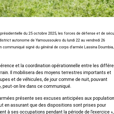
on présidentielle du 25 octobre 2025, les forces de défense et de sécu
district autonome de Yamoussoukro du lundi 22 au vendredi 26
un communiqué signé du général de corps d’armée Lassina Doumbia,
ohérence et la coordination opérationnelle entre les différ
rrain. Il mobilisera des moyens terrestres importants et
pes et de véhicules, de jour comme de nuit, pouvant
, peut-on lire dans ce communiqué.
es armées présente ses excuses anticipées aux populatio
t en assurant que des dispositions sont prises pour
nt à ses occupations pendant la période de l’exercice »,