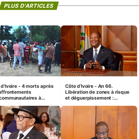
PLUS D'ARTICLES
d’Ivoire - 4 morts après
Côte d’Ivoire - An 66.
affrontements
Libération de zones à risque
rcommunautaires à
et déguerpissement :
andji (Alepé) - Notre
Ouattara assure du « strict
espondant au milieu des
respect de l'Etat de droit pour
trés
préserver les vies humaines
»