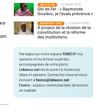
22 février 2026
GBI DE FER
Gbi de Fer : « Raymonde
Goudou, je t’avais prévenue »
ara
12 janvier 2026
MANDIAYE GAYE
À propos de la révision de la
constitution et la réforme
 nom
des institutions.
Partagez sur notre espace
FANICO*
vos
opinions et/ou lettres ouvertes,
accompagnées de votre photo.
Lebanco.net
reste ouvert à toutes les
idées et opinions. Contactez-nous en nous
écrivant à
fanico@lebanco.net
.
Fanico :
espace communautaire de lessive
en malinké