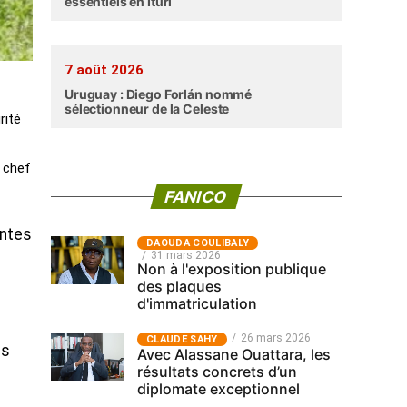
essentiels en Ituri
7 août 2026
Uruguay : Diego Forlán nommé
sélectionneur de la Celeste
rité
 chef
FANICO
entes
‎DAOUDA COULIBALY
31 mars 2026
Non à l'exposition publique
des plaques
d'immatriculation
26 mars 2026
CLAUDE SAHY
ns
Avec Alassane Ouattara, les
résultats concrets d’un
diplomate exceptionnel