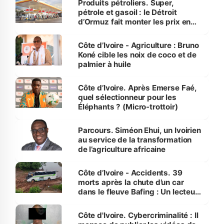
Produits pétroliers. Super,
pétrole et gasoil : le Détroit
d’Ormuz fait monter les prix en
Côte d’Ivoire
Côte d’Ivoire - Agriculture : Bruno
Koné cible les noix de coco et de
palmier à huile
Côte d’Ivoire. Après Emerse Faé,
quel sélectionneur pour les
Éléphants ? (Micro-trottoir)
Parcours. Siméon Ehui, un Ivoirien
au service de la transformation
de l’agriculture africaine
Côte d’Ivoire - Accidents. 39
morts après la chute d’un car
dans le fleuve Bafing : Un lecteur
dénonce la légèreté du ministère
des Transports
Côte d'Ivoire. Cybercriminalité : Il