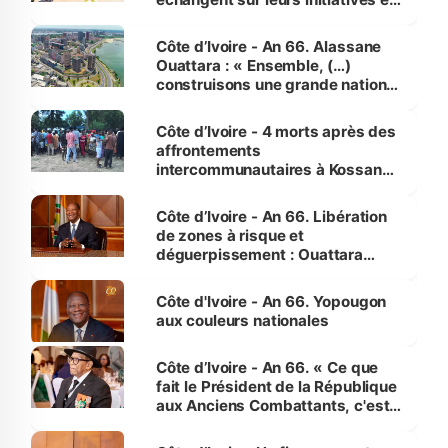
faveur des femmes et des
enfants
Côte d’Ivoire - An 66. Alassane
Ouattara : « Ensemble, (…)
construisons une grande nation
pour nous-mêmes et pour les
générations futures »
Côte d’Ivoire - 4 morts après des
affrontements
intercommunautaires à Kossandji
(Alepé) - Notre correspondant au
milieu des sinistrés
Côte d’Ivoire - An 66. Libération
de zones à risque et
déguerpissement : Ouattara
assure du « strict respect de
l'Etat de droit pour préserver les
Côte d'Ivoire - An 66. Yopougon
vies humaines »
aux couleurs nationales
Côte d’Ivoire - An 66. « Ce que
fait le Président de la République
aux Anciens Combattants, c'est
inédit » (Cne Yassoungo Koné ®)