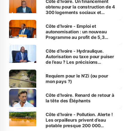
Côte d’Ivoire. Un financement
obtenu pour la construction de 4
300 logements sociaux et
économiques à Abidjan, Bouaké
et Yamoussoukro
Côte d’Ivoire - Emploi et
autonomisation : un nouveau
Programme au profit de 5,3
millions de jeunes
Côte d’Ivoire - Hydraulique.
Autorisation ou taxe pour puiser
de l’eau ? Les précisions
d’Assahoré
Requiem pour le N’Zi (ou pour
mon pays ?)
Côte d’Ivoire. Renard de retour à
la tête des Éléphants
Côte d’Ivoire - Pollution. Alerte !
Les orpailleurs privent d’eau
potable presque 200 000