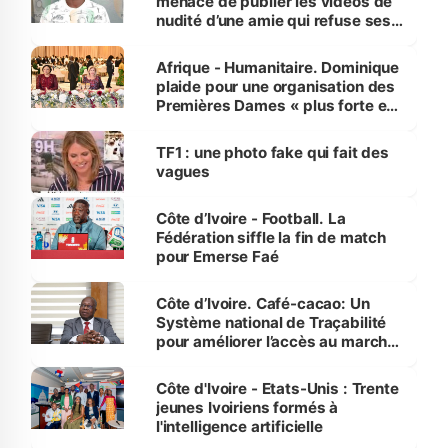
menace de publier les vidéos de
nudité d’une amie qui refuse ses
avances
Afrique - Humanitaire. Dominique
plaide pour une organisation des
Premières Dames « plus forte et
influente, dont l'impact s'affirme
sur la scène internationale »
TF1 : une photo fake qui fait des
vagues
Côte d’Ivoire - Football. La
Fédération siffle la fin de match
pour Emerse Faé
Côte d’Ivoire. Café-cacao: Un
Système national de Traçabilité
pour améliorer l’accès au marché
international
Côte d'Ivoire - Etats-Unis : Trente
jeunes Ivoiriens formés à
l'intelligence artificielle