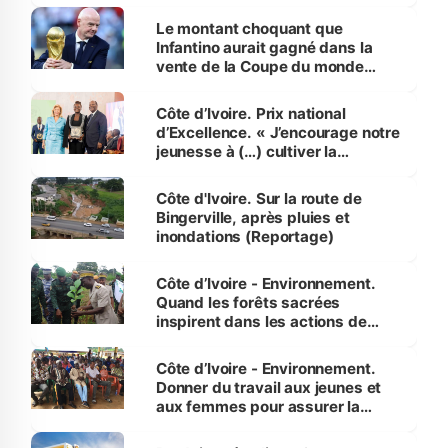
habitants autour d’Agboville
Le montant choquant que
Infantino aurait gagné dans la
vente de la Coupe du monde
révélé
Côte d’Ivoire. Prix national
d’Excellence. « J’encourage notre
jeunesse à (…) cultiver la
compétence et l’intégrité »
(Alassane Ouattara
Côte d'Ivoire. Sur la route de
Bingerville, après pluies et
inondations (Reportage)
Côte d’Ivoire - Environnement.
Quand les forêts sacrées
inspirent dans les actions de
reboisement
Côte d’Ivoire - Environnement.
Donner du travail aux jeunes et
aux femmes pour assurer la
protection des espèces
menacées