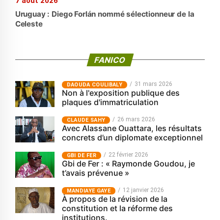
7 août 2026
Uruguay : Diego Forlán nommé sélectionneur de la
Celeste
FANICO
31 mars 2026
‎DAOUDA COULIBALY
Non à l'exposition publique des
plaques d'immatriculation
26 mars 2026
CLAUDE SAHY
Avec Alassane Ouattara, les résultats
concrets d’un diplomate exceptionnel
22 février 2026
GBI DE FER
Gbi de Fer : « Raymonde Goudou, je
t’avais prévenue »
12 janvier 2026
MANDIAYE GAYE
À propos de la révision de la
constitution et la réforme des
institutions.