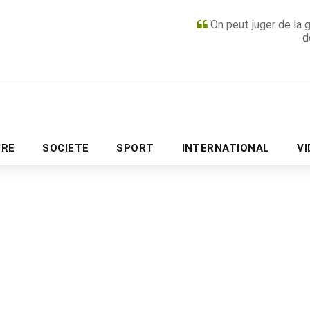
On peut juger de la 
d
PUBLICITÉ
URE
SOCIETE
SPORT
INTERNATIONAL
V