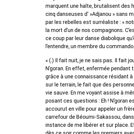
marquent une halte, brutalisent des ha
cinq danseuses d' »Adjanou » sans mot
par les rebelles est surréaliste : « no
la mort d’un de nos compagnons. C’est
ce coup par leur danse diabolique qu’
l’entendre, un membre du commando.
« (.) Il fait nuit, je ne sais pas. Il fai
N’goran. En effet, enfermée pendant t
grâce à une connaissance résidant à B
sur le terrain, le fait que des personn
vie sauve. En me voyant assise à mêm
posant ces questions : Eh ! N’goran es
accourut en ville pour appeler un frère
carrefour de Béoumi-Sakassou, dans l
instance de me libérer et sur place.
dès ce soir comme les premiers avec q