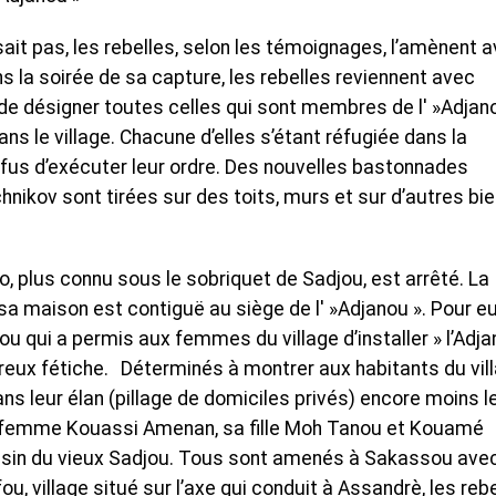
it pas, les rebelles, selon les témoignages, l’amènent 
 la soirée de sa capture, les rebelles reviennent avec
t de désigner toutes celles qui sont membres de l' »Adjano
s le village. Chacune d’elles s’étant réfugiée dans la
refus d’exécuter leur ordre. Des nouvelles bastonnades
hnikov sont tirées sur des toits, murs et sur d’autres bi
o, plus connu sous le sobriquet de Sadjou, est arrêté. La
e sa maison est contiguë au siège de l' »Adjanou ». Pour eux
ou qui a permis aux femmes du village d’installer » l’Adj
eux fétiche. Déterminés à montrer aux habitants du vil
ans leur élan (pillage de domiciles privés) encore moins l
, sa femme Kouassi Amenan, sa fille Moh Tanou et Kouamé
ousin du vieux Sadjou. Tous sont amenés à Sakassou ave
, village situé sur l’axe qui conduit à Assandrè, les reb