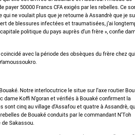
e payer 50000 Francs CFA exigés par les rebelles. Ce so
 qui ne voulait plus que je retourne à Assandrè que je su
rt de blessures infectées et traumatisées, j’ai longte
 capitale politique du pays auprès d’un frère », confie da
 coïncidé avec la période des obsèques du frère chez qu
à Yamoussoukro.
Bouaké. Notre interlocutrice le situe sur l’axe routier Bo
c dame Koffi N’goran et vérifiés à Bouaké confirment la
ls sont cinq au village d’Assafou et quatre à Assandrè, qu
rebelles de Bouaké conduits par le commandant N’Toh
ne de Sakassou.