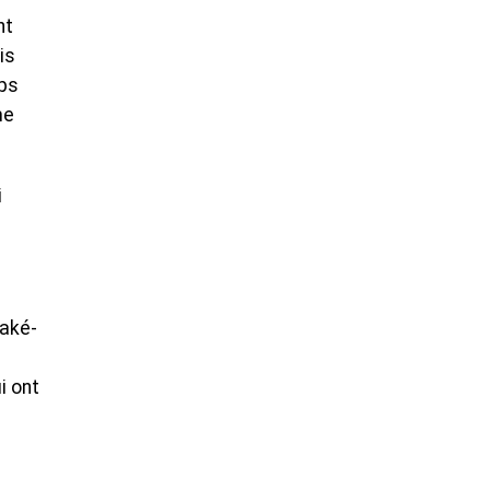
nt
is
mps
me
i
uaké-
i ont