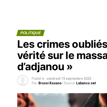
POLITIQUE
Les crimes oubliés 
vérité sur le mas
d’adjanou »
Publié le :
vendredi 19 septembre 2025
Par:
Brussi Kouano
| Source:
Lebanco.net