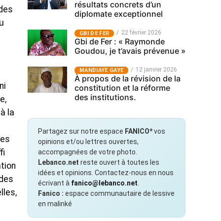
résultats concrets d’un
 des
diplomate exceptionnel
du
22 février 2026
GBI DE FER
Gbi de Fer : « Raymonde
Goudou, je t’avais prévenue »
12 janvier 2026
MANDIAYE GAYE
À propos de la révision de la
ni
constitution et la réforme
des institutions.
e,
à la
Partagez sur notre espace
FANICO*
vos
les
opinions et/ou lettres ouvertes,
fi
accompagnées de votre photo.
Lebanco.net
reste ouvert à toutes les
ation
idées et opinions. Contactez-nous en nous
 des
écrivant à
fanico@lebanco.net
.
lles,
Fanico :
espace communautaire de lessive
en malinké