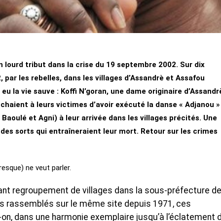
 lourd tribut dans la crise du 19 septembre 2002. Sur dix
par les rebelles, dans les villages d’Assandrè et Assafou
u la vie sauve : Koffi N’goran, une dame originaire d’Assandr
chaient à leurs victimes d’avoir exécuté la danse « Adjanou »
oulé et Agni) à leur arrivée dans les villages précités. Une
r des sorts qui entraîneraient leur mort. Retour sur les crimes
esque) ne veut parler.
ant regroupement de villages dans la sous-préfecture d
s rassemblés sur le même site depuis 1971, ces
it-on, dans une harmonie exemplaire jusqu’à l’éclatement d