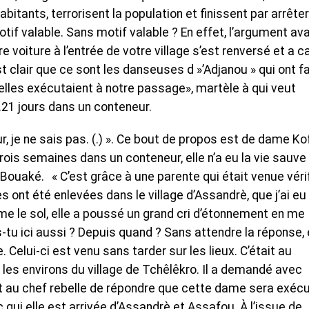
bitants, terrorisent la population et finissent par arrêter
if valable. Sans motif valable ? En effet, l’argument av
tre voiture à l’entrée de votre village s’est renversé et a 
 clair que ce sont les danseuses d »’Adjanou » qui ont fa
elles exécutaient à notre passage», martèle à qui veut
21 jours dans un conteneur.
t jour, je ne sais pas. (.) ». Ce bout de propos est de dame Kof
rois semaines dans un conteneur, elle n’a eu la vie sauve
ouaké. « C’est grâce à une parente qui était venue vérif
es ont été enlevées dans le village d’Assandrè, que j’ai eu 
e le sol, elle a poussé un grand cri d’étonnement en me
-tu ici aussi ? Depuis quand ? Sans attendre la réponse, 
. Celui-ci est venu sans tarder sur les lieux. C’était au
es environs du village de Tchêlêkro. Il a demandé avec
 Et au chef rebelle de répondre que cette dame sera exéc
ui elle est arrivée d’Assandrè et Assafou. À l’issue de