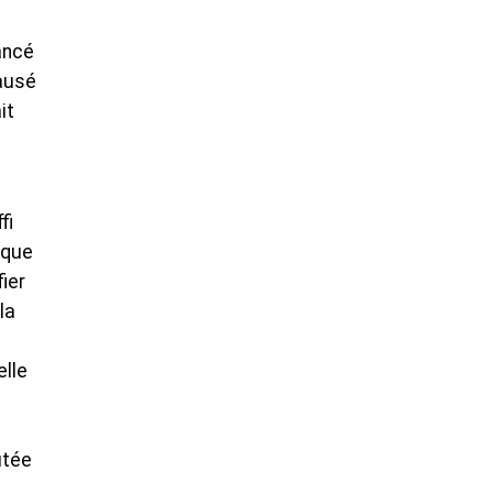
ancé
causé
it
fi
 que
ier
la
elle
utée