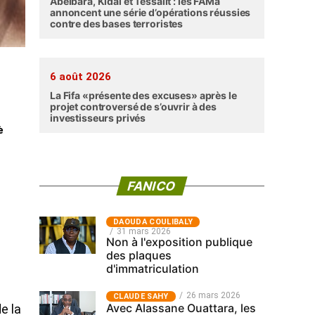
Abéibara, Kidal et Tessalit : les FAMa
annoncent une série d’opérations réussies
contre des bases terroristes
6 août 2026
La Fifa «présente des excuses» après le
projet controversé de s’ouvrir à des
investisseurs privés
è
FANICO
‎DAOUDA COULIBALY
31 mars 2026
Non à l'exposition publique
des plaques
d'immatriculation
e
26 mars 2026
CLAUDE SAHY
Avec Alassane Ouattara, les
e la