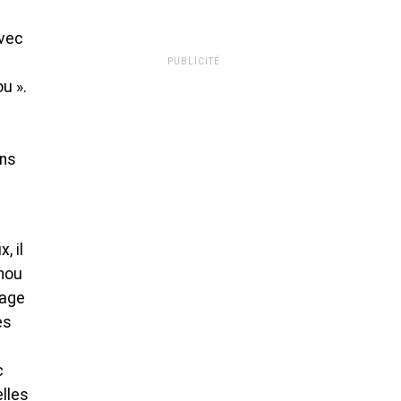
avec
PUBLICITÉ
u ».
ens
, il
anou
lage
es
c
elles