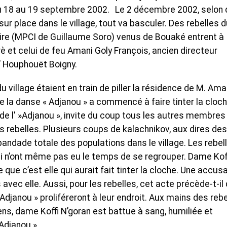
t du 18 au 19 septembre 2002. Le 2 décembre 2002, selon
ur place dans le village, tout va basculer. Des rebelles 
ire (MPCI de Guillaume Soro) venus de Bouaké entrent à
rè et celui de feu Amani Goly François, ancien directeur
’ Houphouët Boigny.
 village étaient en train de piller la résidence de M. Ama
la danse « Adjanou » a commencé à faire tinter la cloch
 de l' »Adjanou », invite du coup tous les autres membres 
es rebelles. Plusieurs coups de kalachnikov, aux dires des
débandade totale des populations dans le village. Les rebel
 n’ont même pas eu le temps de se regrouper. Dame Kof
que c’est elle qui aurait fait tinter la cloche. Une accus
 avec elle. Aussi, pour les rebelles, cet acte précède-t-il
janou » proliféreront à leur endroit. Aux mains des rebe
ns, dame Koffi N’goran est battue à sang, humiliée et
»Adjanou »