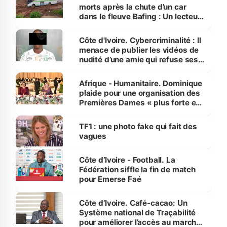
morts après la chute d’un car
dans le fleuve Bafing : Un lecteur
dénonce la légèreté du ministère
des Transports
Côte d'Ivoire. Cybercriminalité : Il
menace de publier les vidéos de
nudité d’une amie qui refuse ses
avances
Afrique - Humanitaire. Dominique
plaide pour une organisation des
Premières Dames « plus forte et
influente, dont l'impact s'affirme
sur la scène internationale »
TF1 : une photo fake qui fait des
vagues
Côte d’Ivoire - Football. La
Fédération siffle la fin de match
pour Emerse Faé
Côte d’Ivoire. Café-cacao: Un
Système national de Traçabilité
pour améliorer l’accès au marché