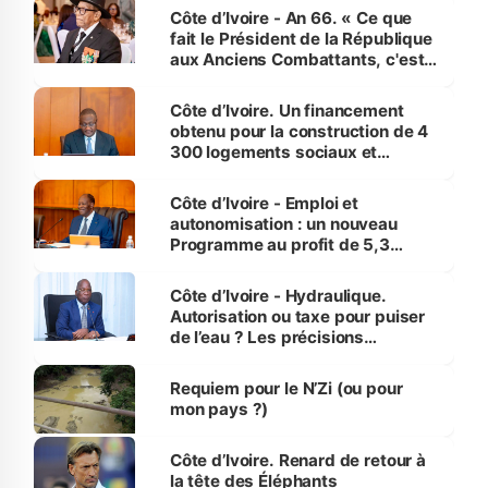
Côte d’Ivoire - An 66. « Ce que
fait le Président de la République
aux Anciens Combattants, c'est
inédit » (Cne Yassoungo Koné ®)
Côte d’Ivoire. Un financement
obtenu pour la construction de 4
300 logements sociaux et
économiques à Abidjan, Bouaké
et Yamoussoukro
Côte d’Ivoire - Emploi et
autonomisation : un nouveau
Programme au profit de 5,3
millions de jeunes
Côte d’Ivoire - Hydraulique.
Autorisation ou taxe pour puiser
de l’eau ? Les précisions
d’Assahoré
Requiem pour le N’Zi (ou pour
mon pays ?)
Côte d’Ivoire. Renard de retour à
la tête des Éléphants