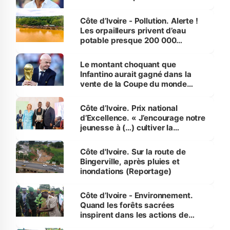
Côte d’Ivoire - Pollution. Alerte !
Les orpailleurs privent d’eau
potable presque 200 000
habitants autour d’Agboville
Le montant choquant que
Infantino aurait gagné dans la
vente de la Coupe du monde
révélé
Côte d’Ivoire. Prix national
d’Excellence. « J’encourage notre
jeunesse à (…) cultiver la
compétence et l’intégrité »
(Alassane Ouattara
Côte d'Ivoire. Sur la route de
Bingerville, après pluies et
inondations (Reportage)
Côte d’Ivoire - Environnement.
Quand les forêts sacrées
inspirent dans les actions de
reboisement