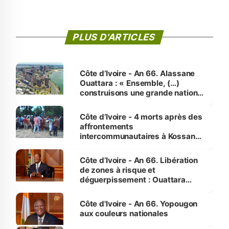
PLUS D'ARTICLES
Côte d’Ivoire - An 66. Alassane
Ouattara : « Ensemble, (…)
construisons une grande nation
pour nous-mêmes et pour les
générations futures »
Côte d’Ivoire - 4 morts après des
affrontements
intercommunautaires à Kossandji
(Alepé) - Notre correspondant au
milieu des sinistrés
Côte d’Ivoire - An 66. Libération
de zones à risque et
déguerpissement : Ouattara
assure du « strict respect de
l'Etat de droit pour préserver les
Côte d'Ivoire - An 66. Yopougon
vies humaines »
aux couleurs nationales