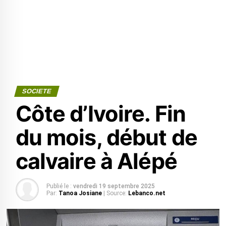
SOCIETE
Côte d’Ivoire. Fin
du mois, début de
calvaire à Alépé
Publié le :
vendredi 19 septembre 2025
Par:
Tanoa Josiane
| Source:
Lebanco.net