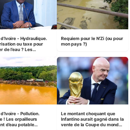
d’Ivoire - Hydraulique.
Requiem pour le N’Zi (ou pour
risation ou taxe pour
mon pays ?)
r de l’eau ? Les
isions d’Assahoré
d’Ivoire - Pollution.
Le montant choquant que
e ! Les orpailleurs
Infantino aurait gagné dans la
ent d’eau potable
vente de la Coupe du monde