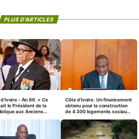
PLUS D'ARTICLES
d’Ivoire - An 66. « Ce
Côte d’Ivoire. Un financement
ait le Président de la
obtenu pour la construction
blique aux Anciens
de 4 300 logements sociaux
attants, c'est inédit »
et économiques à Abidjan,
 Yassoungo Koné ®)
Bouaké et Yamoussoukro