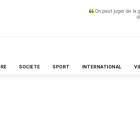
On peut juger de la 
d
PUBLICITÉ
URE
SOCIETE
SPORT
INTERNATIONAL
V