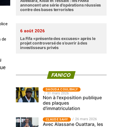
Abéibara, Kidal et Tessalit : les FAMa
annoncent une série d’opérations réussies
contre des bases terroristes
olice
6 août 2026
La Fifa «présente des excuses» après le
n de
projet controversé de s’ouvrir à des
investisseurs privés
u
que
FANICO
‎DAOUDA COULIBALY
31 mars 2026
Non à l'exposition publique
des plaques
d'immatriculation
26 mars 2026
CLAUDE SAHY
Avec Alassane Ouattara, les