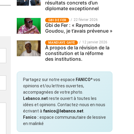
résultats concrets d’un
diplomate exceptionnel
22 février 2026
GBI DE FER
Gbi de Fer : « Raymonde
Goudou, je t’avais prévenue »
12 janvier 2026
MANDIAYE GAYE
À propos de la révision de la
constitution et la réforme
des institutions.
Partagez sur notre espace
FANICO*
vos
opinions et/ou lettres ouvertes,
accompagnées de votre photo.
Lebanco.net
reste ouvert à toutes les
idées et opinions. Contactez-nous en nous
écrivant à
fanico@lebanco.net
.
Fanico :
espace communautaire de lessive
en malinké