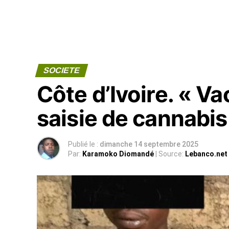
SOCIETE
Côte d’Ivoire. « V
saisie de cannabis
Publié le :
dimanche 14 septembre 2025
Par:
Karamoko Diomandé
| Source:
Lebanco.net