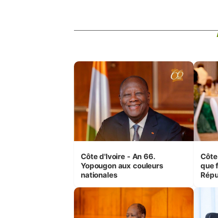
Côte d'Ivoire - An 66.
Côte 
Yopougon aux couleurs
que f
nationales
Répu
Comb
(Cne