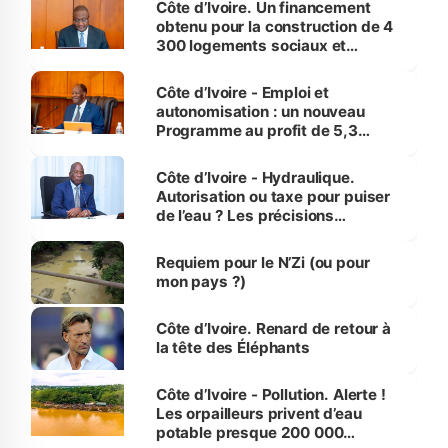
Côte d’Ivoire. Un financement
obtenu pour la construction de 4
300 logements sociaux et
économiques à Abidjan, Bouaké
et Yamoussoukro
Côte d’Ivoire - Emploi et
autonomisation : un nouveau
Programme au profit de 5,3
millions de jeunes
Côte d’Ivoire - Hydraulique.
Autorisation ou taxe pour puiser
de l’eau ? Les précisions
d’Assahoré
Requiem pour le N’Zi (ou pour
mon pays ?)
Côte d’Ivoire. Renard de retour à
la tête des Éléphants
Côte d’Ivoire - Pollution. Alerte !
Les orpailleurs privent d’eau
potable presque 200 000