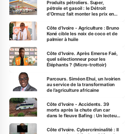
Produits pétroliers. Super,
pétrole et gasoil : le Détroit
d’Ormuz fait monter les prix en
Côte d’Ivoire
Côte d’Ivoire - Agriculture : Bruno
Koné cible les noix de coco et de
palmier à huile
Côte d’Ivoire. Après Emerse Faé,
quel sélectionneur pour les
Éléphants ? (Micro-trottoir)
Parcours. Siméon Ehui, un Ivoirien
au service de la transformation
de l’agriculture africaine
Côte d’Ivoire - Accidents. 39
morts après la chute d’un car
dans le fleuve Bafing : Un lecteur
dénonce la légèreté du ministère
des Transports
Côte d'Ivoire. Cybercriminalité : Il