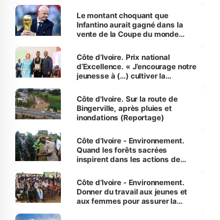
habitants autour d’Agboville
Le montant choquant que
Infantino aurait gagné dans la
vente de la Coupe du monde
révélé
Côte d’Ivoire. Prix national
d’Excellence. « J’encourage notre
jeunesse à (…) cultiver la
compétence et l’intégrité »
(Alassane Ouattara
Côte d'Ivoire. Sur la route de
Bingerville, après pluies et
inondations (Reportage)
Côte d’Ivoire - Environnement.
Quand les forêts sacrées
inspirent dans les actions de
reboisement
Côte d’Ivoire - Environnement.
Donner du travail aux jeunes et
aux femmes pour assurer la
protection des espèces
menacées