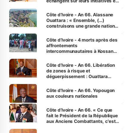
échangent sur leurs initiatives en
faveur des femmes et des
enfants
Côte d’Ivoire - An 66. Alassane
Ouattara : « Ensemble, (…)
construisons une grande nation
pour nous-mêmes et pour les
générations futures »
Côte d’Ivoire - 4 morts après des
affrontements
intercommunautaires à Kossandji
(Alepé) - Notre correspondant au
milieu des sinistrés
Côte d’Ivoire - An 66. Libération
de zones à risque et
déguerpissement : Ouattara
assure du « strict respect de
l'Etat de droit pour préserver les
Côte d'Ivoire - An 66. Yopougon
vies humaines »
aux couleurs nationales
Côte d’Ivoire - An 66. « Ce que
fait le Président de la République
aux Anciens Combattants, c'est
inédit » (Cne Yassoungo Koné ®)