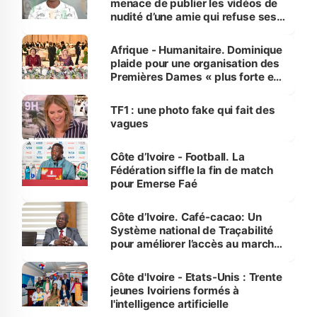
menace de publier les vidéos de
nudité d’une amie qui refuse ses
avances
Afrique - Humanitaire. Dominique
plaide pour une organisation des
Premières Dames « plus forte et
influente, dont l'impact s'affirme
sur la scène internationale »
TF1 : une photo fake qui fait des
vagues
Côte d’Ivoire - Football. La
Fédération siffle la fin de match
pour Emerse Faé
Côte d’Ivoire. Café-cacao: Un
Système national de Traçabilité
pour améliorer l’accès au marché
international
Côte d'Ivoire - Etats-Unis : Trente
jeunes Ivoiriens formés à
l'intelligence artificielle