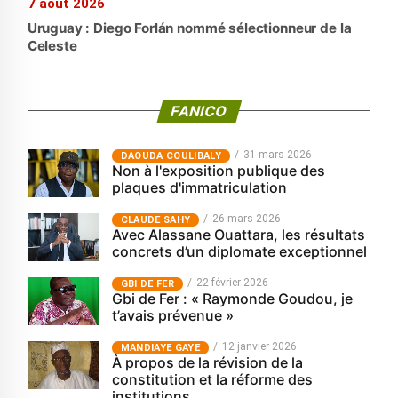
7 août 2026
Uruguay : Diego Forlán nommé sélectionneur de la
Celeste
FANICO
31 mars 2026
‎DAOUDA COULIBALY
Non à l'exposition publique des
plaques d'immatriculation
26 mars 2026
CLAUDE SAHY
Avec Alassane Ouattara, les résultats
concrets d’un diplomate exceptionnel
22 février 2026
GBI DE FER
Gbi de Fer : « Raymonde Goudou, je
t’avais prévenue »
12 janvier 2026
MANDIAYE GAYE
À propos de la révision de la
constitution et la réforme des
institutions.