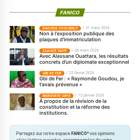
FANICO
31 mars 2026
‎DAOUDA COULIBALY
Non à l'exposition publique des
plaques d'immatriculation
26 mars 2026
CLAUDE SAHY
Avec Alassane Ouattara, les résultats
concrets d’un diplomate exceptionnel
22 février 2026
GBI DE FER
Gbi de Fer : « Raymonde Goudou, je
t’avais prévenue »
12 janvier 2026
MANDIAYE GAYE
À propos de la révision de la
constitution et la réforme des
institutions.
Partagez sur notre espace
FANICO*
vos opinions