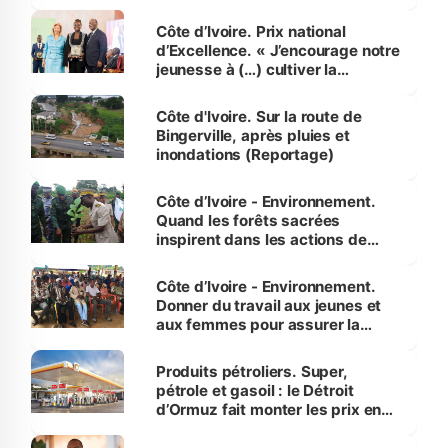
révélé
Côte d’Ivoire. Prix national
d’Excellence. « J’encourage notre
jeunesse à (…) cultiver la
compétence et l’intégrité »
(Alassane Ouattara
Côte d'Ivoire. Sur la route de
Bingerville, après pluies et
inondations (Reportage)
Côte d’Ivoire - Environnement.
Quand les forêts sacrées
inspirent dans les actions de
reboisement
Côte d’Ivoire - Environnement.
Donner du travail aux jeunes et
aux femmes pour assurer la
protection des espèces
menacées
Produits pétroliers. Super,
pétrole et gasoil : le Détroit
d’Ormuz fait monter les prix en
Côte d’Ivoire