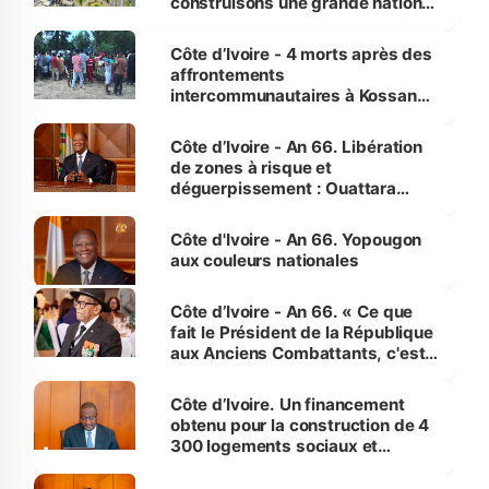
construisons une grande nation
pour nous-mêmes et pour les
générations futures »
Côte d’Ivoire - 4 morts après des
affrontements
intercommunautaires à Kossandji
(Alepé) - Notre correspondant au
milieu des sinistrés
Côte d’Ivoire - An 66. Libération
de zones à risque et
déguerpissement : Ouattara
assure du « strict respect de
l'Etat de droit pour préserver les
Côte d'Ivoire - An 66. Yopougon
vies humaines »
aux couleurs nationales
Côte d’Ivoire - An 66. « Ce que
fait le Président de la République
aux Anciens Combattants, c'est
inédit » (Cne Yassoungo Koné ®)
Côte d’Ivoire. Un financement
obtenu pour la construction de 4
300 logements sociaux et
économiques à Abidjan, Bouaké
et Yamoussoukro