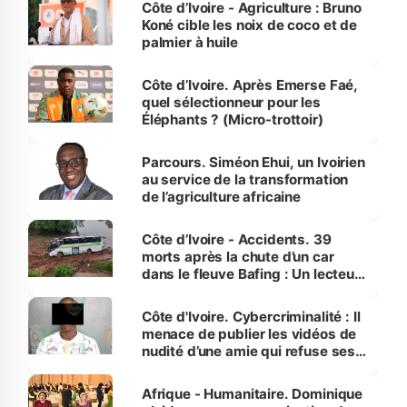
Côte d’Ivoire - Agriculture : Bruno
Koné cible les noix de coco et de
palmier à huile
Côte d’Ivoire. Après Emerse Faé,
quel sélectionneur pour les
Éléphants ? (Micro-trottoir)
Parcours. Siméon Ehui, un Ivoirien
au service de la transformation
de l’agriculture africaine
Côte d’Ivoire - Accidents. 39
morts après la chute d’un car
dans le fleuve Bafing : Un lecteur
dénonce la légèreté du ministère
des Transports
Côte d'Ivoire. Cybercriminalité : Il
menace de publier les vidéos de
nudité d’une amie qui refuse ses
avances
Afrique - Humanitaire. Dominique