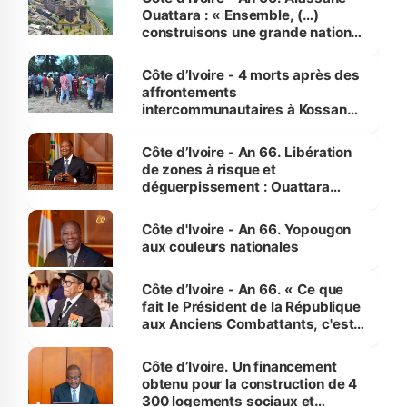
Ouattara : « Ensemble, (…)
construisons une grande nation
pour nous-mêmes et pour les
générations futures »
Côte d’Ivoire - 4 morts après des
affrontements
intercommunautaires à Kossandji
(Alepé) - Notre correspondant au
milieu des sinistrés
Côte d’Ivoire - An 66. Libération
de zones à risque et
déguerpissement : Ouattara
assure du « strict respect de
l'Etat de droit pour préserver les
Côte d'Ivoire - An 66. Yopougon
vies humaines »
aux couleurs nationales
Côte d’Ivoire - An 66. « Ce que
fait le Président de la République
aux Anciens Combattants, c'est
inédit » (Cne Yassoungo Koné ®)
Côte d’Ivoire. Un financement
obtenu pour la construction de 4
300 logements sociaux et