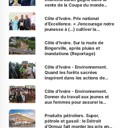
vente de la Coupe du monde
révélé
Côte d’Ivoire. Prix national
d’Excellence. « J’encourage notre
jeunesse à (…) cultiver la
compétence et l’intégrité »
(Alassane Ouattara
Côte d'Ivoire. Sur la route de
Bingerville, après pluies et
inondations (Reportage)
Côte d’Ivoire - Environnement.
Quand les forêts sacrées
inspirent dans les actions de
reboisement
Côte d’Ivoire - Environnement.
Donner du travail aux jeunes et
aux femmes pour assurer la
protection des espèces
menacées
Produits pétroliers. Super,
pétrole et gasoil : le Détroit
d’Ormuz fait monter les prix en