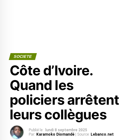
SOCIETE
Côte d’Ivoire.
Quand les
policiers arrêtent
leurs collègues
Publié le :
lundi 8 septembre 2025
Par:
Karamoko Diomandé
| Source:
Lebanco.net