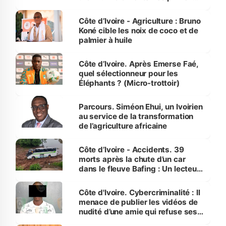
Côte d’Ivoire
Côte d’Ivoire - Agriculture : Bruno
Koné cible les noix de coco et de
palmier à huile
Côte d’Ivoire. Après Emerse Faé,
quel sélectionneur pour les
Éléphants ? (Micro-trottoir)
Parcours. Siméon Ehui, un Ivoirien
au service de la transformation
de l’agriculture africaine
Côte d’Ivoire - Accidents. 39
morts après la chute d’un car
dans le fleuve Bafing : Un lecteur
dénonce la légèreté du ministère
des Transports
Côte d'Ivoire. Cybercriminalité : Il
menace de publier les vidéos de
nudité d’une amie qui refuse ses
avances