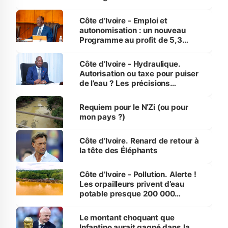
économiques à Abidjan, Bouaké
et Yamoussoukro
Côte d’Ivoire - Emploi et
autonomisation : un nouveau
Programme au profit de 5,3
millions de jeunes
Côte d’Ivoire - Hydraulique.
Autorisation ou taxe pour puiser
de l’eau ? Les précisions
d’Assahoré
Requiem pour le N’Zi (ou pour
mon pays ?)
Côte d’Ivoire. Renard de retour à
la tête des Éléphants
Côte d’Ivoire - Pollution. Alerte !
Les orpailleurs privent d’eau
potable presque 200 000
habitants autour d’Agboville
Le montant choquant que
Infantino aurait gagné dans la